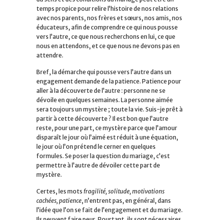
temps propice pour relire l’histoire de nos relations
avec nos parents, nos frères et sœurs, nos amis, nos
éducateurs, afin de comprendre ce qui nous pousse
vers l’autre, ce que nous recherchons en lui, ce que
nous en attendons, et ce que nous ne devons pas en
attendre.
Bref, la démarche qui pousse vers l’autre dans un
engagement demande de la patience. Patience pour
aller à la découverte de l’autre : personne ne se
dévoile en quelques semaines. La personne aimée
sera toujours un mystère ; toute la vie. Suis-je prêt à
partir à cette découverte ? Il est bon que l’autre
reste, pour une part, ce mystère parce que l’amour
disparaît le jour où l’aimé est réduit à une équation,
le jour où l’on prétend le cerner en quelques
formules. Se poser la question du mariage, c’est
permettre à l’autre de dévoiler cette part de
mystère.
Certes, les mots
fragilité, solitude, motivations
cachées, patience
, n’entrent pas, en général, dans
l’idée que l’on se fait de l’engagement et du mariage.
Ils peuvent faire peur. Pourtant, ils sont nécessaires