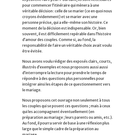
pour commencer l’itinéraire qui mènera à une
véritable décision : celle de se marier (ce en quoi nous
croyons évidemment) et se marier avec une
personne précise, qui a elle-même son histoire. Ce
moment de la décision est indispensable. Or, bien
souvent, il est difficilement repérable dans l’histoire
d’amour des couples. Comme si, au fond, la
responsabilité de faire un véritable choix avait voulu
être évitée.
Nous avons voulu rédiger des exposés clairs, courts,
illustrés d’exemples et nous proposons aussi aussi
d’interrompre la lecture pour prendre le temps de
répondre à des questions plus personnelles pour
intégrer ainsi les étapes de ce questionnement vers
le mariage.
Nous proposons cet ouvrage non seulement à tous
les couples qui se posent ces questions ; mais à ceux
qui les accompagnent éventuellement (en
préparation au mariage ; leurs parents ou amis, etc.).
Au fond, il pourra servir de base à une réflexion plus
large que le simple cadre de la préparation au
mariage.