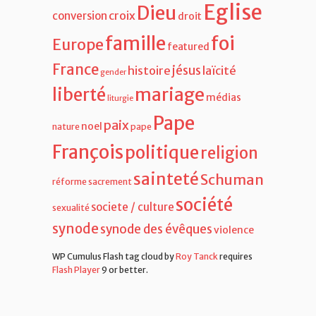
Eglise
Dieu
croix
conversion
droit
famille
foi
Europe
featured
France
jésus
histoire
laïcité
gender
liberté
mariage
médias
liturgie
Pape
paix
noel
nature
pape
François
politique
religion
sainteté
Schuman
réforme
sacrement
société
societe / culture
sexualité
synode
synode des évêques
violence
WP Cumulus Flash tag cloud by
Roy Tanck
requires
Flash Player
9 or better.