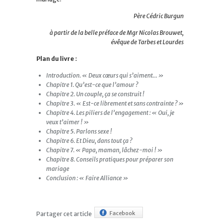
Père Cédric Burgun
à partir de la belle préface de Mgr Nicolas Brouwet,
évêque de Tarbes et Lourdes
Plan du livre :
Introduction. « Deux cœurs qui s’aiment… »
Chapitre 1. Qu’est-ce que l’amour ?
Chapitre
2. Un couple, ça se construit !
Chapitre
3. « Est-ce librement et sans contrainte ? »
Chapitre
4. Les piliers de l’engagement : « Oui, je
veux t’aimer ! »
Chapitre
5. Parlons sexe !
Chapitre
6. Et Dieu, dans tout ça ?
Chapitre
7. « Papa, maman, lâchez-moi ! »
Chapitre
8. Conseils pratiques pour préparer son
mariage
Conclusion : « Faire Alliance »
Facebook
Partager cet article