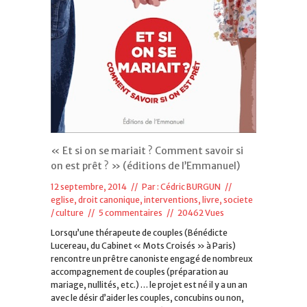
« Et si on se mariait ? Comment savoir si
on est prêt ? » (éditions de l’Emmanuel)
12 septembre, 2014 // Par :
Cédric BURGUN
//
eglise, droit canonique
,
interventions
,
livre
,
societe
/ culture
//
5 commentaires
// 20462 Vues
Lorsqu’une thérapeute de couples (Bénédicte
Lucereau, du Cabinet « Mots Croisés » à Paris)
rencontre un prêtre canoniste engagé de nombreux
accompagnement de couples (préparation au
mariage, nullités, etc.) … le projet est né il y a un an
avec le désir d’aider les couples, concubins ou non,