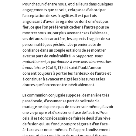
Pour chacun d’entre nous, et d’ailleurs dans quelques
engagements que ce soit, cela passe d’abord par
l’acceptation de ses fragilités. Il est parfois
angoissant d’avoir à regarder ce dont on n’est pas
fier, ce que l’on préférerait cacher à l’autre pour se
montrer sous un jour plus avenant : ses faiblesses,
ses défauts de caractère, les aspects fragiles de sa
personnalité, ses péchés … Le premier acte de
confiance dans un couple est alors de se montrer
avec sa part de vulnérabilité.
« Supportez-vous
mutuellement, et pardonnez si vous avez des reproches
à vous faire »
(Col 3, 13)
dit saint Paul. L’amour
consent toujours à porter les fardeaux de l’autre et
à continuer à avancer malgré les blessures et les
doutes que l’on rencontre inévitablement.
La communion conjugale suppose, de manière très
paradoxale, d’assumer sa part de solitude : le
mariage ne dispense pas de rester soi-même, d’avoir
une vie propre et d’exister en face de l’autre. Pour
cela, il est donc nécessaire de faire le deuil d’un rêve
de fusion qui, au fond, nous protègerait d’un face-
à-face avec nous-mêmes. Et l’approfondissement
du sens et des conditions du mariage peut être un