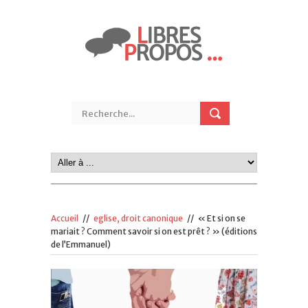
Accueil
//
eglise, droit canonique
//
« Et si on se
mariait ? Comment savoir si on est prêt ? » (éditions
de l’Emmanuel)