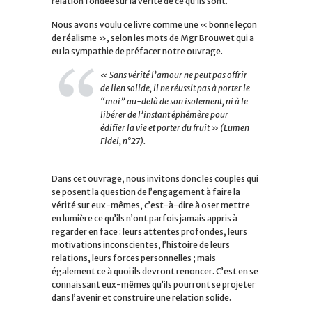
relation fondée sur la vérité de ce qu’ils sont.
Nous avons voulu ce livre comme une « bonne leçon
de réalisme », selon les mots de Mgr Brouwet qui a
eu la sympathie de préfacer notre ouvrage.
« Sans vérité l’amour ne peut pas offrir
de lien solide, il ne réussit pas à porter le
“moi” au-delà de son isolement, ni à le
libérer de l’instant éphémère pour
édifier la vie et porter du fruit » (Lumen
Fidei, n°27).
Dans cet ouvrage, nous invitons donc les couples qui
se posent la question de l’engagement à faire la
vérité sur eux-mêmes, c’est-à-dire à oser mettre
en lumière ce qu’ils n’ont parfois jamais appris à
regarder en face : leurs attentes profondes, leurs
motivations inconscientes, l’histoire de leurs
relations, leurs forces personnelles ; mais
également ce à quoi ils devront renoncer. C’est en se
connaissant eux-mêmes qu’ils pourront se projeter
dans l’avenir et construire une relation solide.