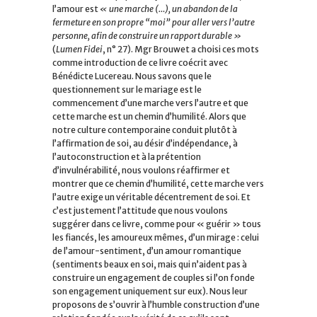
l’amour est
« une marche (…), un abandon de la
fermeture en son propre “moi” pour aller vers l’autre
personne, afin de construire un rapport durable »
(
Lumen Fidei
, n° 27). Mgr Brouwet a choisi ces mots
comme introduction de ce livre coécrit avec
Bénédicte Lucereau. Nous savons que le
questionnement sur le mariage est le
commencement d’une marche vers l’autre et que
cette marche est un chemin d’humilité. Alors que
notre culture contemporaine conduit plutôt à
l’affirmation de soi, au désir d’indépendance, à
l’autoconstruction et à la prétention
d’invulnérabilité, nous voulons réaffirmer et
montrer que ce chemin d’humilité, cette marche vers
l’autre exige un véritable décentrement de soi. Et
c’est justement l’attitude que nous voulons
suggérer dans ce livre, comme pour « guérir » tous
les fiancés, les amoureux mêmes, d’un mirage : celui
de l’amour-sentiment, d’un amour romantique
(sentiments beaux en soi, mais qui n’aident pas à
construire un engagement de couples si l’on fonde
son engagement uniquement sur eux). Nous leur
proposons de s’ouvrir à l’humble construction d’une