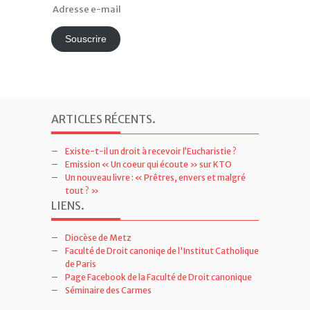
Adresse
e-
mail
Souscrire
ARTICLES RÉCENTS
.
Existe-t-il un droit à recevoir l’Eucharistie ?
Emission « Un coeur qui écoute » sur KTO
Un nouveau livre : « Prêtres, envers et malgré
tout ? »
LIENS
.
Diocèse de Metz
Faculté de Droit canoniqe de l'Institut Catholique
de Paris
Page Facebook de la Faculté de Droit canonique
Séminaire des Carmes