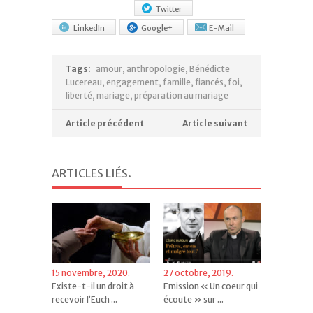
Twitter
LinkedIn
Google+
E-Mail
Tags:
amour
,
anthropologie
,
Bénédicte
Lucereau
,
engagement
,
famille
,
fiancés
,
foi
,
liberté
,
mariage
,
préparation au mariage
Article précédent
Article suivant
ARTICLES LIÉS
.
15 novembre, 2020.
27 octobre, 2019.
Existe-t-il un droit à
Emission « Un coeur qui
recevoir l’Euch ...
écoute » sur ...