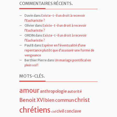
COMMENTAIRES RÉCENTS
.
Davin
dans
Existe-t-il un droit à recevoir
l’Eucharistie ?
Olivier
dans
Existe-t-il un droit à recevoir
l’Eucharistie ?
ORDIN
dans
Existe-t-il un droit à recevoir
l’Eucharistie ?
Paul B
dans
Espérer en l’éventualité d’une
repentance plutôt que d’assouvir une forme de
vengeance
Berthier Pierre
dans
Un mariage pontifical en
plein vol !
MOTS-CLÉS
.
amour
anthropologie
autorité
christ
Benoit XVI
bien commun
chrétiens
civil
conclave
ciel