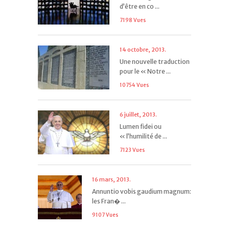
d’être en co ...
7198 Vues
14 octobre, 2013.
Une nouvelle traduction
pour le « Notre ...
10754 Vues
6 juillet, 2013.
Lumen fidei ou
« l’humilité de ...
7123 Vues
16 mars, 2013.
Annuntio vobis gaudium magnum:
les Fran� ...
9107 Vues