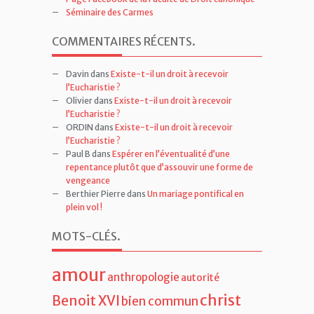
Séminaire des Carmes
COMMENTAIRES RÉCENTS
.
Davin
dans
Existe-t-il un droit à recevoir
l’Eucharistie ?
Olivier
dans
Existe-t-il un droit à recevoir
l’Eucharistie ?
ORDIN
dans
Existe-t-il un droit à recevoir
l’Eucharistie ?
Paul B
dans
Espérer en l’éventualité d’une
repentance plutôt que d’assouvir une forme de
vengeance
Berthier Pierre
dans
Un mariage pontifical en
plein vol !
MOTS-CLÉS
.
amour
anthropologie
autorité
christ
Benoit XVI
bien commun