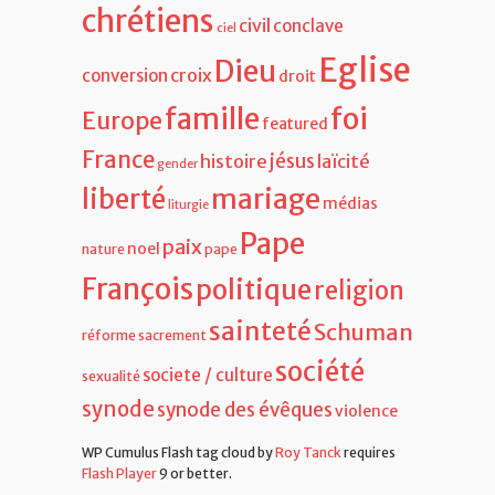
chrétiens
civil
conclave
ciel
Eglise
Dieu
croix
conversion
droit
famille
foi
Europe
featured
France
jésus
histoire
laïcité
gender
liberté
mariage
médias
liturgie
Pape
paix
noel
nature
pape
François
politique
religion
sainteté
Schuman
réforme
sacrement
société
societe / culture
sexualité
synode
synode des évêques
violence
WP Cumulus Flash tag cloud by
Roy Tanck
requires
Flash Player
9 or better.