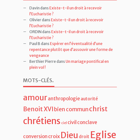
Davin
dans
Existe-t-il un droit à recevoir
l’Eucharistie ?
Olivier
dans
Existe-t-il un droit à recevoir
l’Eucharistie ?
ORDIN
dans
Existe-t-il un droit à recevoir
l’Eucharistie ?
Paul B
dans
Espérer en l’éventualité d’une
repentance plutôt que d’assouvir une forme de
vengeance
Berthier Pierre
dans
Un mariage pontifical en
plein vol !
MOTS-CLÉS
.
amour
anthropologie
autorité
christ
Benoit XVI
bien commun
chrétiens
civil
conclave
ciel
Eglise
Dieu
croix
conversion
droit