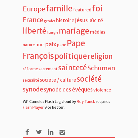
famille
foi
Europe
featured
France
jésus
histoire
laïcité
gender
liberté
mariage
médias
liturgie
Pape
paix
noel
nature
pape
François
politique
religion
sainteté
Schuman
réforme
sacrement
société
societe / culture
sexualité
synode
synode des évêques
violence
WP Cumulus Flash tag cloud by
Roy Tanck
requires
Flash Player
9 or better.