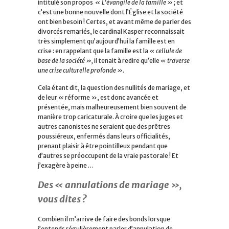
intitulé son propos
« L’évangile de la famille » ;
et
c’est une bonne nouvelle dont l’Église et la société
ont bien besoin ! Certes, et avant même de parler des
divorcés remariés, le cardinal Kasper reconnaissait
très simplement qu’aujourd’hui la famille est en
crise : en rappelant que la famille est la
« cellule de
base de la société »,
il tenait à redire qu’elle
« traverse
une crise culturelle profonde ».
Cela étant dit, la question des nullités de mariage, et
de leur « réforme », est donc avancée et
présentée, mais malheureusement bien souvent de
manière trop caricaturale. À croire que les juges et
autres canonistes ne seraient que des prêtres
poussiéreux, enfermés dans leurs officialités,
prenant plaisir à être pointilleux pendant que
d’autres se préoccupent de la vraie pastorale ! Et
j’exagère à peine …
Des « annulations de mariage »,
vous dites ?
Combien il m’arrive de faire des bonds lorsque
j’entends régulièrement parler d’annulation de