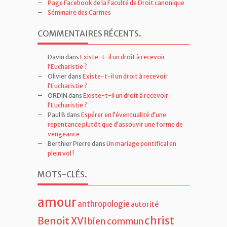
Page Facebook de la Faculté de Droit canonique
Séminaire des Carmes
COMMENTAIRES RÉCENTS
.
Davin
dans
Existe-t-il un droit à recevoir
l’Eucharistie ?
Olivier
dans
Existe-t-il un droit à recevoir
l’Eucharistie ?
ORDIN
dans
Existe-t-il un droit à recevoir
l’Eucharistie ?
Paul B
dans
Espérer en l’éventualité d’une
repentance plutôt que d’assouvir une forme de
vengeance
Berthier Pierre
dans
Un mariage pontifical en
plein vol !
MOTS-CLÉS
.
amour
anthropologie
autorité
christ
Benoit XVI
bien commun