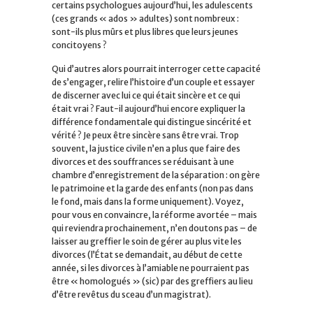
certains psychologues aujourd’hui, les adulescents
(ces grands « ados » adultes) sont nombreux :
sont-ils plus mûrs et plus libres que leurs jeunes
concitoyens ?
Qui d’autres alors pourrait interroger cette capacité
de s’engager, relire l’histoire d’un couple et essayer
de discerner avec lui ce qui était sincère et ce qui
était vrai ? Faut-il aujourd’hui encore expliquer la
différence fondamentale qui distingue sincérité et
vérité ? Je peux être sincère sans être vrai. Trop
souvent, la justice civile n’en a plus que faire des
divorces et des souffrances se réduisant à une
chambre d’enregistrement de la séparation : on gère
le patrimoine et la garde des enfants (non pas dans
le fond, mais dans la forme uniquement). Voyez,
pour vous en convaincre, la réforme avortée – mais
qui reviendra prochainement, n’en doutons pas – de
laisser au greffier le soin de gérer au plus vite les
divorces (l’État se demandait, au début de cette
année, si les divorces à l’amiable ne pourraient pas
être « homologués » (sic) par des greffiers au lieu
d’être revêtus du sceau d’un magistrat).