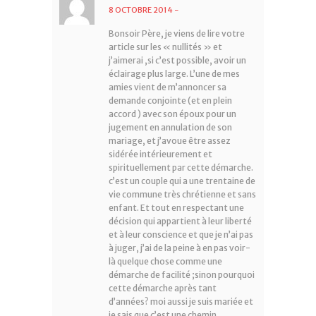
8 OCTOBRE 2014
-
Bonsoir Père, je viens de lire votre
article sur les « nullités » et
j’aimerai ,si c’est possible, avoir un
éclairage plus large. L’une de mes
amies vient de m’annoncer sa
demande conjointe (et en plein
accord ) avec son époux pour un
jugement en annulation de son
mariage, et j’avoue être assez
sidérée intérieurement et
spirituellement par cette démarche.
c’est un couple qui a une trentaine de
vie commune très chrétienne et sans
enfant. Et tout en respectant une
décision qui appartient à leur liberté
et à leur conscience et que je n’ai pas
à juger, j’ai de la peine à en pas voir-
là quelque chose comme une
démarche de facilité ;sinon pourquoi
cette démarche après tant
d’années? moi aussi je suis mariée et
je sais que c’est une chemin