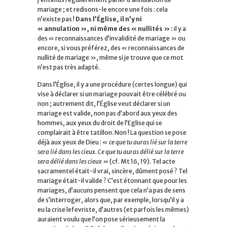
mariage ; et redisons-le encore une fois : cela
n’existe pas !
Dans l’Église, il n’y ni
« annulation », ni même des « nullités » :
il y a
des « reconnaissances d’invalidité de mariage » ou
encore, si vous préférez, des « reconnaissances de
nullité de mariage », même si je trouve que ce mot
n’est pas très adapté.
Dans l’Église, il y a une procédure (certes longue) qui
vise à déclarer si un mariage pouvait être célébré ou
non ; autrement dit, l’Église veut déclarer si un
mariage est valide, non pas d’abord aux yeux des
hommes, aux yeux du droit de l’Eglise qui se
complairait à être tatillon. Non ! La question se pose
déjà aux yeux de Dieu :
« ce que tu auras lié sur la terre
sera lié dans les cieux. Ce que tu auras délié sur la terre
sera délié dans les cieux »
(cf. Mt 16, 19). Tel acte
sacramentel était-il vrai, sincère, dûment posé ? Tel
mariage était-il valide ? C’est étonnant que pour les
mariages, d’aucuns pensent que cela n’a pas de sens
de s’interroger, alors que, par exemple, lorsqu’il y a
eu la crise lefevriste, d’autres (et parfois les mêmes)
auraient voulu que l’on pose sérieusement la