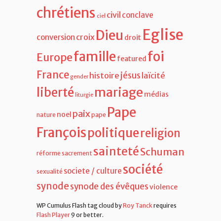
chrétiens
civil
conclave
ciel
Eglise
Dieu
croix
conversion
droit
famille
foi
Europe
featured
France
jésus
histoire
laïcité
gender
liberté
mariage
médias
liturgie
Pape
paix
noel
nature
pape
François
politique
religion
sainteté
Schuman
réforme
sacrement
société
societe / culture
sexualité
synode
synode des évêques
violence
WP Cumulus Flash tag cloud by
Roy Tanck
requires
Flash Player
9 or better.