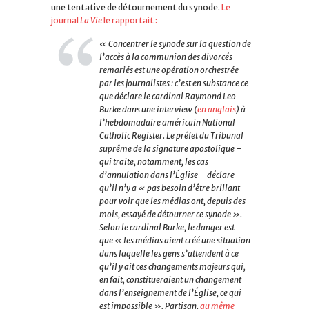
une tentative de détournement du synode.
Le
journal
La Vie
le rapportait :
« Concentrer le synode sur la question de
l’accès à la communion des divorcés
remariés est une opération orchestrée
par les journalistes : c’est en substance ce
que déclare le cardinal Raymond Leo
Burke dans une interview (
en anglais
) à
l’hebdomadaire américain National
Catholic Register. Le préfet du Tribunal
suprême de la signature apostolique –
qui traite, notamment, les cas
d’annulation dans l’Église – déclare
qu’il n’y a
« pas besoin d’être brillant
pour voir que les médias ont, depuis des
mois, essayé de détourner ce synode »
.
Selon le cardinal Burke, le danger est
que
« les médias aient créé une situation
dans laquelle les gens s’attendent à ce
qu’il y ait ces changements majeurs qui,
en fait, constitueraient un changement
dans l’enseignement de l’Église, ce qui
est impossible »
. Partisan,
au même