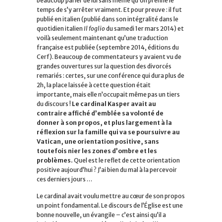
beaucoup parler de lui sans même qu’on prenne le
temps de s’y arrêter vraiment. Et pour preuve : il fut
publié en italien (publié dans son intégralité dans le
quotidien italien
Il foglio
du samedi 1er mars 2014) et
voilà seulement maintenant qu’une traduction
française est publiée (septembre 2014, éditions du
Cerf). Beaucoup de commentateurs y avaient vu de
grandes ouvertures sur la question des divorcés
remariés : certes, sur une conférence qui dura plus de
2h, la place laissée à cette question était
importante, mais elle n’occupait même pas un tiers
du discours !
Le cardinal Kasper avait au
contraire affiché d’emblée sa volonté de
donner à son propos, et plus largement à la
réflexion sur la famille qui va se poursuivre au
Vatican, une orientation positive, sans
toutefois nier les zones d’ombre et les
problèmes.
Quel est le reflet de cette orientation
positive aujourd’hui ? J’ai bien du mal à la percevoir
ces derniers jours …
Le cardinal avait voulu mettre au cœur de son propos
un point fondamental. Le discours de l’Église est une
bonne nouvelle, un évangile – c’est ainsi qu’il a