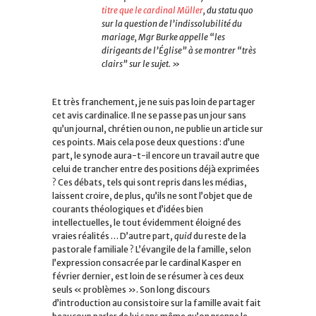
titre que le cardinal Müller
, du statu quo
sur la question de l’indissolubilité du
mariage, Mgr Burke appelle “les
dirigeants de l’Église” à se montrer “très
clairs” sur le sujet. »
Et très franchement, je ne suis pas loin de partager
cet avis cardinalice. Il ne se passe pas un jour sans
qu’un journal, chrétien ou non, ne publie un article sur
ces points. Mais cela pose deux questions : d’une
part, le synode aura-t-il encore un travail autre que
celui de trancher entre des positions déjà exprimées
? Ces débats, tels qui sont repris dans les médias,
laissent croire, de plus, qu’ils ne sont l’objet que de
courants théologiques et d’idées bien
intellectuelles, le tout évidemment éloigné des
vraies réalités … D’autre part,
quid
du reste de la
pastorale familiale ? L’évangile de la famille, selon
l’expression consacrée par le cardinal Kasper en
février dernier, est loin de se résumer à ces deux
seuls « problèmes ». Son long discours
d’introduction au consistoire sur la famille avait fait