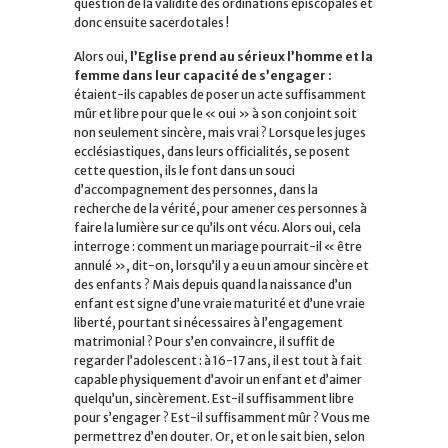
question de la validité des ordinations épiscopales et
donc ensuite sacerdotales !
Alors oui,
l’Eglise prend au sérieux l’homme et la
femme dans leur capacité de s’engager :
étaient-ils capables de poser un acte suffisamment
mûr et libre pour que le « oui » à son conjoint soit
non seulement sincère, mais vrai ? Lorsque les juges
ecclésiastiques, dans leurs officialités, se posent
cette question, ils le font dans un souci
d’accompagnement des personnes, dans la
recherche de la vérité, pour amener ces personnes à
faire la lumière sur ce qu’ils ont vécu. Alors oui, cela
interroge : comment un mariage pourrait-il « être
annulé », dit-on, lorsqu’il y a eu un amour sincère et
des enfants ? Mais depuis quand la naissance d’un
enfant est signe d’une vraie maturité et d’une vraie
liberté, pourtant si nécessaires à l’engagement
matrimonial ? Pour s’en convaincre, il suffit de
regarder l’adolescent : à 16-17 ans, il est tout à fait
capable physiquement d’avoir un enfant et d’aimer
quelqu’un, sincèrement. Est-il suffisamment libre
pour s’engager ? Est-il suffisamment mûr ? Vous me
permettrez d’en douter. Or, et on le sait bien, selon