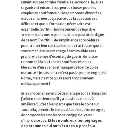
Quant aux pastorales familiales, avouons-le, elles
organisent encore trop peu de choses pour les
couples en souffrance ou les personnes divorcées
et/ou remariées, déjà parce que la question est
délicate et que la formation nécessaire est
essentielle. Suffit-il honnêtement de leur dire
« remariez-vous » pour avoir une pastorale digne
de ce nom ? Suffit-il de simplifier des procédures
pour traiter leur cas rapidement et attester que de
toute manière leur mariage était invalide sans
prendre le temps d’écouter, de guérir, de laisser
remonter à la surface les souffrances et les
blessures d’un éventuel manque de liberté ou de
maturité ? Je sais que ce n’est pas le propos engagé à
Rome, mais c’est ce qui ressort trop souvent
médiatiquement !
Si les procès en invalidité de mariage sont si longs (et
j’ai bien conscience qu’il y a aussi des choses à
améliorer), c’est bien parce que faire le point sur
tout cela, prendre le temps d’écouter, d’interroger,
de comprendre une histoire conjugale, ça ne
s’improvise pas.
Et les nombreux témoignages
de personnes qui ont vécu ces « procès »