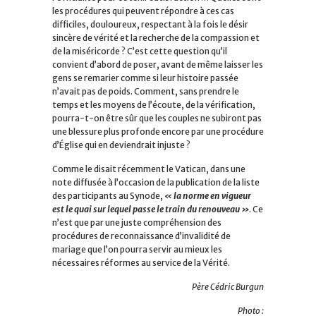
les procédures qui peuvent répondre à ces cas
difficiles, douloureux, respectant à la fois le désir
sincère de vérité et la recherche de la compassion et
de la miséricorde ? C’est cette question qu’il
convient d’abord de poser, avant de même laisser les
gens se remarier comme si leur histoire passée
n’avait pas de poids. Comment, sans prendre le
temps et les moyens de l’écoute, de la vérification,
pourra-t-on être sûr que les couples ne subiront pas
une blessure plus profonde encore par une procédure
d’Église qui en deviendrait injuste ?
Comme le disait récemment le Vatican, dans une
note diffusée à l’occasion de la publication de la liste
des participants au Synode,
« la norme en vigueur
est le quai sur lequel passe le train du renouveau »
. Ce
n’est que par une juste compréhension des
procédures de reconnaissance d’invalidité de
mariage que l’on pourra servir au mieux les
nécessaires réformes au service de la Vérité.
Père Cédric Burgun
Photo :