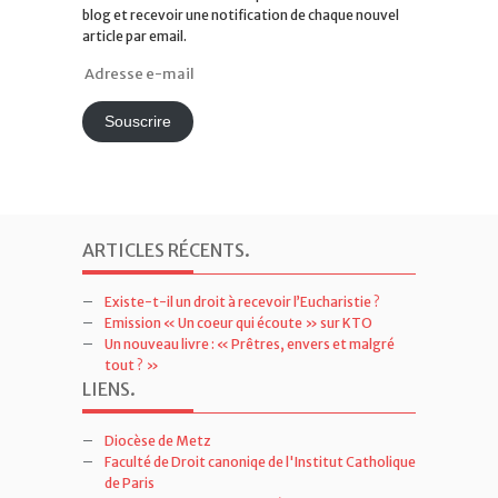
blog et recevoir une notification de chaque nouvel
article par email.
Adresse
e-
mail
Souscrire
ARTICLES RÉCENTS
.
Existe-t-il un droit à recevoir l’Eucharistie ?
Emission « Un coeur qui écoute » sur KTO
Un nouveau livre : « Prêtres, envers et malgré
tout ? »
LIENS
.
Diocèse de Metz
Faculté de Droit canoniqe de l'Institut Catholique
de Paris