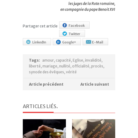
les juges de la Rote romaine,
en compagnie du pape Benoit XVI
Facebook
Partager cet article
Twitter
LinkedIn
Google+
E-Mail
Tags:
amour
,
capacité
,
Eglise
,
invalidité
,
liberté
,
mariage
,
nullité
,
officialité
,
procès
,
synode des évêques
,
vérité
Article précédent
Article suivant
ARTICLES LIÉS
.