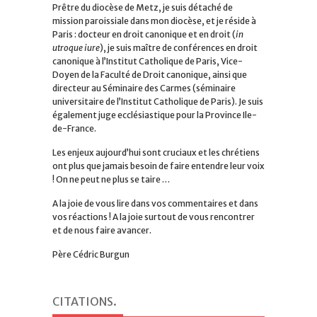
Prêtre du diocèse de Metz, je suis détaché de
mission paroissiale dans mon diocèse, et je réside à
Paris : docteur en droit canonique et en droit (
in
utroque iure
), je suis maître de conférences en droit
canonique à l’Institut Catholique de Paris, Vice-
Doyen de la Faculté de Droit canonique, ainsi que
directeur au Séminaire des Carmes (séminaire
universitaire de l’Institut Catholique de Paris). Je suis
également juge ecclésiastique pour la Province Ile-
de-France.
Les enjeux aujourd’hui sont cruciaux et les chrétiens
ont plus que jamais besoin de faire entendre leur voix
! On ne peut ne plus se taire …
A la joie de vous lire dans vos commentaires et dans
vos réactions ! A la joie surtout de vous rencontrer
et de nous faire avancer.
Père Cédric Burgun
CITATIONS
.