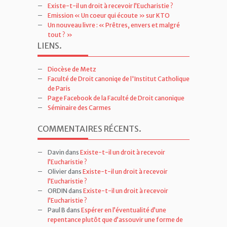
Existe-t-il un droit à recevoir l’Eucharistie ?
Emission « Un coeur qui écoute » sur KTO
Un nouveau livre : « Prêtres, envers et malgré
tout ? »
LIENS
.
Diocèse de Metz
Faculté de Droit canoniqe de l'Institut Catholique
de Paris
Page Facebook de la Faculté de Droit canonique
Séminaire des Carmes
COMMENTAIRES RÉCENTS
.
Davin
dans
Existe-t-il un droit à recevoir
l’Eucharistie ?
Olivier
dans
Existe-t-il un droit à recevoir
l’Eucharistie ?
ORDIN
dans
Existe-t-il un droit à recevoir
l’Eucharistie ?
Paul B
dans
Espérer en l’éventualité d’une
repentance plutôt que d’assouvir une forme de