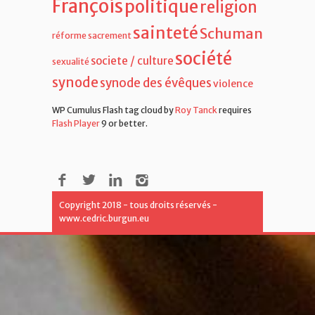
François
politique
religion
sainteté
Schuman
réforme
sacrement
société
societe / culture
sexualité
synode
synode des évêques
violence
WP Cumulus Flash tag cloud by
Roy Tanck
requires
Flash Player
9 or better.
Copyright 2018 - tous droits réservés -
www.cedric.burgun.eu