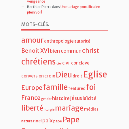
vengeance
Berthier Pierre
dans
Un mariage pontifical en
plein vol !
MOTS-CLÉS
.
amour
anthropologie
autorité
christ
Benoit XVI
bien commun
chrétiens
civil
conclave
ciel
Eglise
Dieu
croix
conversion
droit
famille
foi
Europe
featured
France
jésus
histoire
laïcité
gender
liberté
mariage
médias
liturgie
Pape
paix
noel
nature
pape