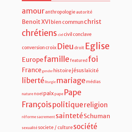
amour
anthropologie
autorité
christ
Benoit XVI
bien commun
chrétiens
civil
conclave
ciel
Eglise
Dieu
croix
conversion
droit
famille
foi
Europe
featured
France
jésus
histoire
laïcité
gender
liberté
mariage
médias
liturgie
Pape
paix
noel
nature
pape
François
politique
religion
sainteté
Schuman
réforme
sacrement
société
societe / culture
sexualité