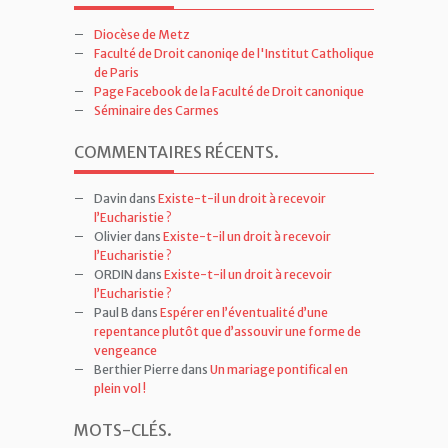
Diocèse de Metz
Faculté de Droit canoniqe de l'Institut Catholique
de Paris
Page Facebook de la Faculté de Droit canonique
Séminaire des Carmes
COMMENTAIRES RÉCENTS
.
Davin
dans
Existe-t-il un droit à recevoir
l’Eucharistie ?
Olivier
dans
Existe-t-il un droit à recevoir
l’Eucharistie ?
ORDIN
dans
Existe-t-il un droit à recevoir
l’Eucharistie ?
Paul B
dans
Espérer en l’éventualité d’une
repentance plutôt que d’assouvir une forme de
vengeance
Berthier Pierre
dans
Un mariage pontifical en
plein vol !
MOTS-CLÉS
.