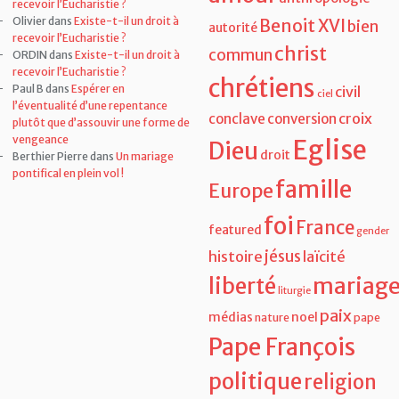
recevoir l’Eucharistie ?
Olivier
dans
Existe-t-il un droit à
Benoit XVI
bien
autorité
recevoir l’Eucharistie ?
christ
commun
ORDIN
dans
Existe-t-il un droit à
recevoir l’Eucharistie ?
chrétiens
Paul B
dans
Espérer en
civil
ciel
l’éventualité d’une repentance
croix
conclave
conversion
plutôt que d’assouvir une forme de
vengeance
Eglise
Dieu
droit
Berthier Pierre
dans
Un mariage
pontifical en plein vol !
famille
Europe
foi
France
featured
gender
jésus
histoire
laïcité
liberté
mariag
liturgie
paix
médias
noel
nature
pape
Pape François
politique
religion