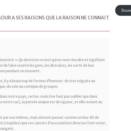
UR A SES RAISONS QUE LA RAISON NE CONNAIT
moriste » (je desteste ce mot qui ne veut rien dire et signifiant
de faire sourire les gens, les distraires, les sortir de leur
one pendant un moment.
n, il y a beaucoup de formes d’humour : du tres vulgaire au
tique. du solo au comique de groupes.
 dans notre pays, certes. mais il ne faut pas oublier que dans
s notre cas), la pensée unqiue est de rigueur, et elle revient au
ser par eux mêmes, mais doivent penser comme on leur dit de
lois (stupides) que ces cancers d’associations diverses font voter,
changent.