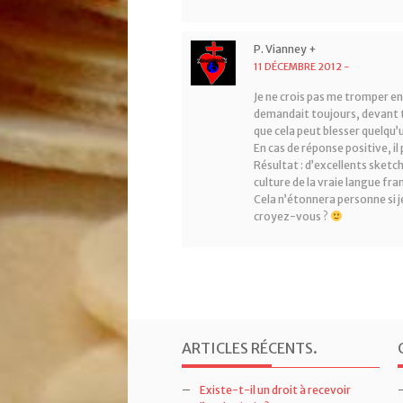
P. Vianney +
11 DÉCEMBRE 2012
-
Je ne crois pas me tromper e
demandait toujours, devant tel
que cela peut blesser quelqu’
En cas de réponse positive, il 
Résultat : d’excellents sketch
culture de la vraie langue fra
Cela n’étonnera personne si 
croyez-vous ?
ARTICLES RÉCENTS
.
Existe-t-il un droit à recevoir