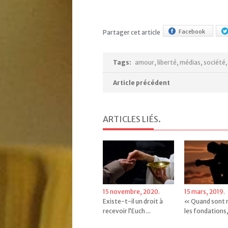
Facebook
Partager cet article
Tags:
amour
,
liberté
,
médias
,
société
Article précédent
ARTICLES LIÉS
.
15 novembre, 2020.
15 mars, 2019.
Existe-t-il un droit à
« Quand sont 
recevoir l’Euch ...
les fondations, 