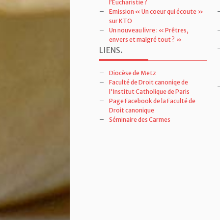
l’Eucharistie ?
Emission « Un coeur qui écoute »
sur KTO
Un nouveau livre : « Prêtres,
envers et malgré tout ? »
LIENS
.
Diocèse de Metz
Faculté de Droit canoniqe de
l'Institut Catholique de Paris
Page Facebook de la Faculté de
Droit canonique
Séminaire des Carmes