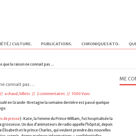
IÉTÉ / CULTURE
.
PUBLICATIONS
.
CHRONIQUES KTO
.
QUI
s que la raison ne connait pas …
ME CO
 ne connait pas …
//
a chaud
,
billets
//
2 commentaires
// 5500 Vues
éroulé en Grande-Bretagne la semaine dernière est passé quelque
oge.
es de presse
) : Kate, la femme du Prince William, fut hospitalisée la
 grossesse. Un duo d’animateurs de radio appelle l’hôpital, depuis
ne Élisabeth et le prince Charles, qui veulent prendre des nouvelles
ervice, surpris, donne quelques informations – confidentielles,