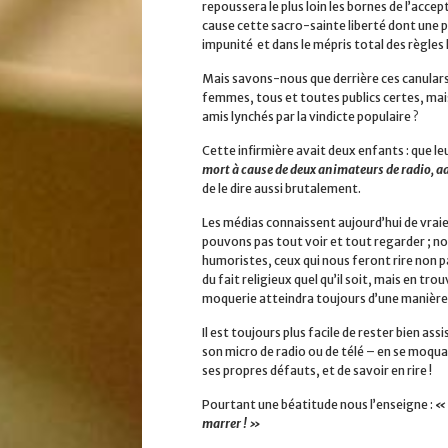
repoussera le plus loin les bornes de l’acc
cause cette sacro-sainte liberté dont une p
impunité et dans le mépris total des règles 
Mais savons-nous que derrière ces canulars,
femmes, tous et toutes publics certes, mais
amis lynchés par la vindicte populaire ?
Cette infirmière avait deux enfants : que 
mort à cause de deux animateurs de radio, ad
de le dire aussi brutalement.
Les médias connaissent aujourd’hui de vraies
pouvons pas tout voir et tout regarder ; n
humoristes, ceux qui nous feront rire non p
du fait religieux quel qu’il soit, mais en 
moquerie atteindra toujours d’une manière 
Il est toujours plus facile de rester bien a
son micro de radio ou de télé – en se moqua
ses propres défauts, et de savoir en rire !
Pourtant une béatitude nous l’enseigne :
« 
marrer ! »