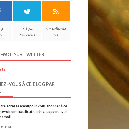
19
7,194
Subscribe via
ns
Followers
rss
Z-MOI SUR TWITTER
.
ets
EZ-VOUS À CE BLOG PAR
.
tre adresse email pour vous abonner à ce
ecevoir une notification de chaque nouvel
r email.
rire