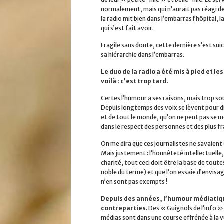
normalement, mais qui n’aurait pas réagi de l
la radio mit bien dans l’embarras l’hôpital, 
qui s’est fait avoir.
Fragile sans doute, cette dernière s’est suic
sa hiérarchie dans l’embarras.
Le duo de la radio a été mis à pied et l
voilà : c’est trop tard.
Certes l’humour a ses raisons, mais trop so
Depuis longtemps des voix se lèvent pour d
et de tout le monde, qu’on ne peut pas se m
dans le respect des personnes et des plus f
On me dira que ces journalistes ne savaient 
Mais justement : l’honnêteté intellectuelle,
charité, tout ceci doit être la base de tout
noble du terme) et que l’on essaie d’envisag
n’en sont pas exempts !
Depuis des années, l’humour médiatique
contreparties
. Des « Guignols de l’info 
médias sont dans une course effrénée à la vu