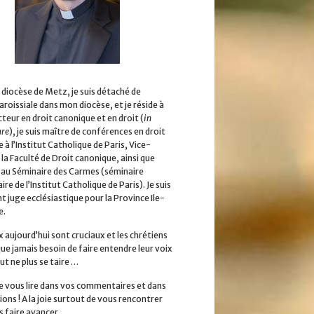
 diocèse de Metz, je suis détaché de
aroissiale dans mon diocèse, et je réside à
cteur en droit canonique et en droit (
in
ure
), je suis maître de conférences en droit
 à l’Institut Catholique de Paris, Vice-
la Faculté de Droit canonique, ainsi que
 au Séminaire des Carmes (séminaire
ire de l’Institut Catholique de Paris). Je suis
 juge ecclésiastique pour la Province Ile-
e.
x aujourd’hui sont cruciaux et les chrétiens
que jamais besoin de faire entendre leur voix
ut ne plus se taire …
 de vous lire dans vos commentaires et dans
ions ! A la joie surtout de vous rencontrer
s faire avancer.