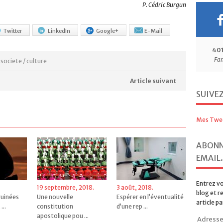
P. Cédric Burgun
40
Fa
Twitter
LinkedIn
Google+
E-Mail
SUIVE
,
societe / culture
Article suivant
Mes Twe
ABONN
EMAIL.
Entrez vo
blog et r
article pa
Adresse
19 septembre, 2018.
3 août, 2018.
e-
ruinées
Une nouvelle
Espérer en l’éventualité
mail
...
constitution
d’une rep ...
Sousc
apostolique pou ...