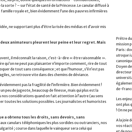
a sorte ? – sur l’état de santé de la Princesse. Le canular diffusé à
la famille royale et, bien évidemment l’une des pauvres infirmières
idée, ne supportant plus d’être la risée des médias et d’avoir mis
Prêtre du
es deux animateurs pleurent leur peine et leur regret. Mais
mission p
Paris : do
utroque i
uvent, il méconnaît la raison, c’est-à-dire « être raisonnable ».
canonique
ire qu’on ne peut pas plaisanter n’importe comment, rire de tout
Doyen de 
oquer de tout sans conséquence ; et que l’humour, s’il n’est pas
directeur
ragiles, se retrouve vite dans des chemins de déviance.
universita
également
évidemment pas la fragilité de l’infirmière. Bien évidemment !
de-Franc
 un peu de jugeote, beaucoup de finesse, mais qui plus est la
es nos considérations quand on fait attention à l’autre (au sens
Les enjeu
er toutes les solutions possibles. Les journalistes et humoristes
ont plus 
! On ne pe
 a obtenu tous les droits, sans devoirs, sans
A la joie
» aux canulars téléphoniques les plus sordides ou outranciers, nos
vos réact
lgarité ; course dans laquelle le vainqueur sera celui qui
et de nou