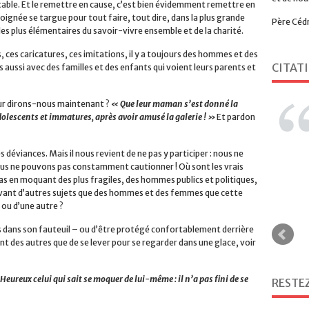
eptable. Et le remettre en cause, c’est bien évidemment remettre en
oignée se targue pour tout faire, tout dire, dans la plus grande
Père Céd
les plus élémentaires du savoir-vivre ensemble et de la charité.
 ces caricatures, ces imitations, il y a toujours des hommes et des
CITAT
 aussi avec des familles et des enfants qui voient leurs parents et
leur dirons-nous maintenant ?
« Que leur maman s’est donné la
olescents et immatures, après avoir amusé la galerie ! »
Et pardon
 déviances. Mais il nous revient de ne pas y participer : nous ne
ous ne pouvons pas constamment cautionner ! Où sont les vrais
as en moquant des plus fragiles, des hommes publics et politiques,
trouvant d’autres sujets que des hommes et des femmes que cette
ou d’une autre ?
ssis dans son fauteuil – ou d’être protégé confortablement derrière
RESTE
nt des autres que de se lever pour se regarder dans une glace, voir
Heureux celui qui sait se moquer de lui-même : il n’a pas fini de se