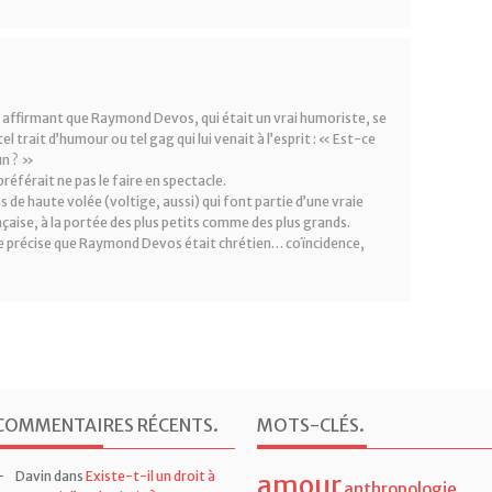
n affirmant que Raymond Devos, qui était un vrai humoriste, se
 trait d’humour ou tel gag qui lui venait à l’esprit : « Est-ce
un ? »
préférait ne pas le faire en spectacle.
s de haute volée (voltige, aussi) qui font partie d’une vraie
nçaise, à la portée des plus petits comme des plus grands.
je précise que Raymond Devos était chrétien… coïncidence,
COMMENTAIRES RÉCENTS
.
MOTS-CLÉS
.
Davin
dans
Existe-t-il un droit à
amour
anthropologie