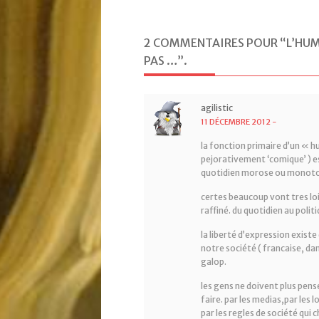
2 COMMENTAIRES POUR “L’HUMO
PAS …”
.
agilistic
11 DÉCEMBRE 2012
-
la fonction primaire d’un « hu
pejorativement ‘comique’ ) est 
quotidien morose ou monot
certes beaucoup vont tres loi
raffiné. du quotidien au poli
la liberté d’expression existe
notre société ( francaise, dan
galop.
les gens ne doivent plus pen
faire. par les medias,par les 
par les regles de société qui 