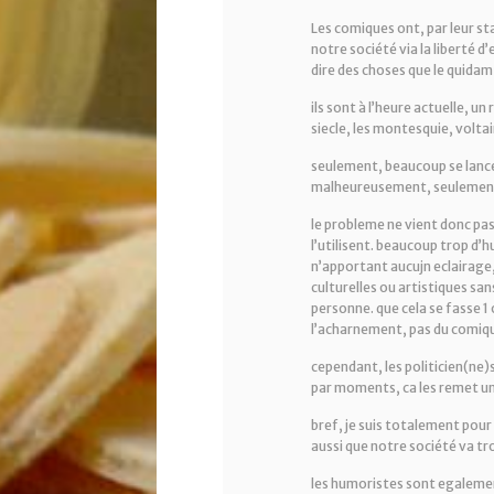
Les comiques ont, par leur sta
notre société via la liberté 
dire des choses que le quidam
ils sont à l’heure actuelle, un
siecle, les montesquie, volta
seulement, beaucoup se lancent
malheureusement, seulement
le probleme ne vient donc pas 
l’utilisent. beaucoup trop d’
n’apportant aucujn eclairage,
culturelles ou artistiques s
personne. que cela se fasse 1 
l’acharnement, pas du comiq
cependant, les politicien(ne)
par moments, ca les remet un
bref, je suis totalement pour l
aussi que notre société va tro
les humoristes sont egalemen