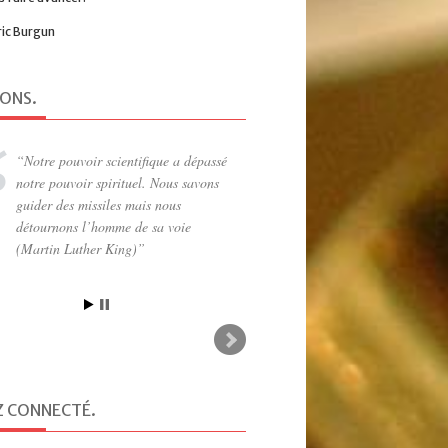
ric Burgun
IONS
.
Le propre de la puissance est de
protéger (Pascal)
Z CONNECTÉ
.