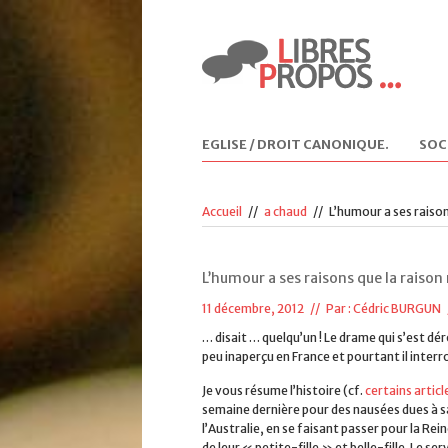
EGLISE / DROIT CANONIQUE
.
SOC
Accueil
//
a chaud
//
L’humour a ses raison
L’humour a ses raisons que la raison
11 décembre, 2012 // Par :
Cédric BURGUN
… disait … quelqu’un ! Le drame qui s’est d
peu inaperçu en France et pourtant il interr
Je vous résume l’histoire (cf.
certains articl
semaine dernière pour des nausées dues à sa
l’Australie, en se faisant passer pour la Rei
de leur « petite-fille » et belle-fille. Le s