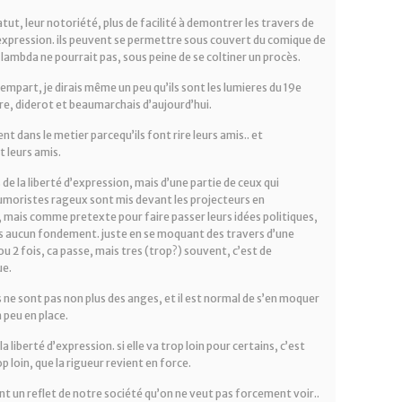
tut, leur notoriété, plus de facilité à demontrer les travers de
d’expression. ils peuvent se permettre sous couvert du comique de
 lambda ne pourrait pas, sous peine de se coltiner un procès.
 rempart, je dirais même un peu qu’ils sont les lumieres du 19e
ire, diderot et beaumarchais d’aujourd’hui.
 dans le metier parcequ’ils font rire leurs amis.. et
 leurs amis.
de la liberté d’expression, mais d’une partie de ceux qui
humoristes rageux sont mis devant les projecteurs en
 mais comme pretexte pour faire passer leurs idées politiques,
ans aucun fondement. juste en se moquant des travers d’une
ou 2 fois, ca passe, mais tres (trop?) souvent, c’est de
ue.
s ne sont pas non plus des anges, et il est normal de s’en moquer
 peu en place.
a liberté d’expression. si elle va trop loin pour certains, c’est
p loin, que la rigueur revient en force.
t un reflet de notre société qu’on ne veut pas forcement voir..