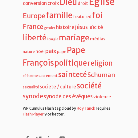
Eglise
Dieu
croix
conversion
droit
famille
foi
Europe
featured
France
jésus
histoire
laïcité
gender
liberté
mariage
médias
liturgie
Pape
paix
noel
nature
pape
François
politique
religion
sainteté
Schuman
réforme
sacrement
société
societe / culture
sexualité
synode
synode des évêques
violence
WP Cumulus Flash tag cloud by
Roy Tanck
requires
Flash Player
9 or better.