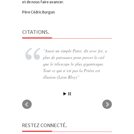
et de nous faire avancer.
Père Cédric Burgun
CITATIONS
.
Aussi un simple Pater, dit avec foi, a
Tant qu’un homme n’a pas découvert
plus de puissance pour percer le ciel
quelque chose pour lequel il serait prêt
que le télescope le plus gigantesque.
à mourir, il n’est pas à même de vivre
Tout ce qui n’est pas la Prière est
(Martin Luther King)
illusion (Léon Bloy)
RESTEZ CONNECTÉ
.