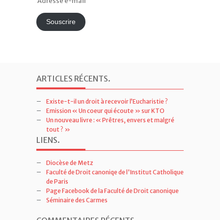
e-
mail
Souscrire
ARTICLES RÉCENTS
.
Existe-t-il un droit à recevoir l’Eucharistie ?
Emission « Un coeur qui écoute » sur KTO
Un nouveau livre : « Prêtres, envers et malgré
tout ? »
LIENS
.
Diocèse de Metz
Faculté de Droit canoniqe de l'Institut Catholique
de Paris
Page Facebook de la Faculté de Droit canonique
Séminaire des Carmes
COMMENTAIRES RÉCENTS
.