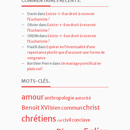
Davin
dans
Existe-t-il un droit à recevoir
l’Eucharistie ?
Olivier
dans
Existe-t-il un droit à recevoir
l’Eucharistie ?
ORDIN
dans
Existe-t-il un droit à recevoir
l’Eucharistie ?
Paul B
dans
Espérer en l’éventualité d’une
repentance plutôt que d’assouvir une forme de
vengeance
Berthier Pierre
dans
Un mariage pontifical en
plein vol !
MOTS-CLÉS
.
amour
anthropologie
autorité
christ
Benoit XVI
bien commun
chrétiens
civil
conclave
ciel