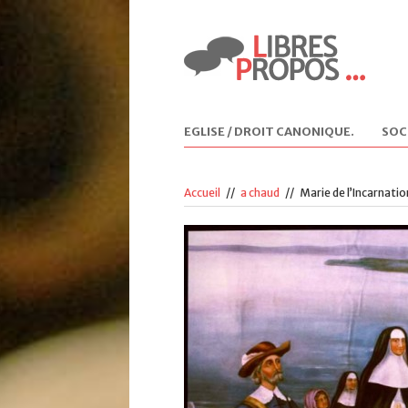
EGLISE / DROIT CANONIQUE
.
SOC
Accueil
//
a chaud
//
Marie de l’Incarnati