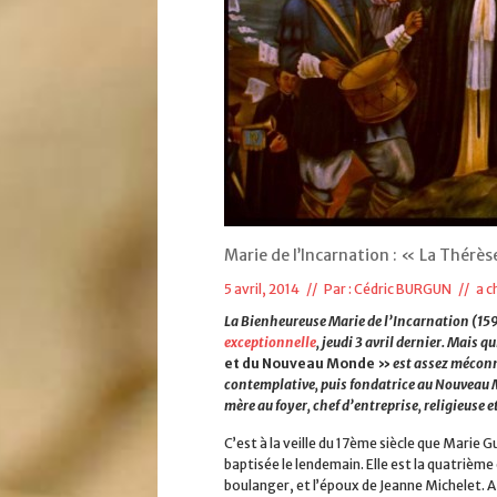
Marie de l’Incarnation : « La Thérè
5 avril, 2014 // Par :
Cédric BURGUN
//
a c
La Bienheureuse Marie de l’Incarnation (15
exceptionnelle
, jeudi 3 avril dernier. Mais q
et du Nouveau Monde »
est assez méconnu
contemplative, puis fondatrice au Nouveau Mo
mère au foyer, chef d’entreprise, religieuse e
C’est à la veille du 17ème siècle que Marie Gu
baptisée le lendemain. Elle est la quatrième
boulanger, et l’époux de Jeanne Michelet. A 