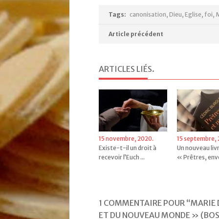
Tags:
canonisation
,
Dieu
,
Eglise
,
foi
,
M
Article précédent
ARTICLES LIÉS
.
15 novembre, 2020.
15 septembre, 
Existe-t-il un droit à
Un nouveau livr
recevoir l’Euch ...
« Prêtres, enver
1 COMMENTAIRE POUR “MARIE D
ET DU NOUVEAU MONDE » (BO