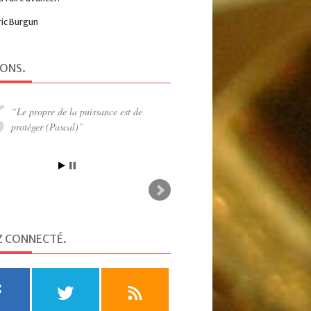
ric Burgun
IONS
.
A chaque acte d’amour, il y a donc
comme une mort consentie : une
nécessaire diminution, un « laissez-
passer » qu’on accorde à autre que
soi, une douce renonciation (Martin
Steffens)
Z CONNECTÉ
.