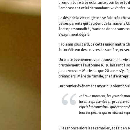
prémonitoire très éclairante pour le reste de
l’embrassant et lui demandant :
« Voulez-vo
Le désir de la vie religieuse se fait très tôt
de ses parents qui décident de la marier à Cl
forte personnalité, Marie se donne sans co
s’expriment déjà là.
Trois ans plus tard, de cette union naîtra Cl
futur éditeur des œuvres de sa mère, et se
Un triste événement vient bousculer la vie 
brutalement à l’automne 1619, laissant à son 
jeune veuve – Marie n’a que 20 ans – s’y dé
créanciers. Mère de famille, chef d’entrepri
Un premier événement mystique vient boulev
« En un moment, les yeux de mon e
furent représentés en gros et en
esprit fut convaincu que ce sang é
tous les péchés qui m’étaient rep
Elle renonce alors à se remarier, et fait en 