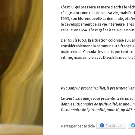
C’est lui qui pressera sa mère d’écrire le réci
rédige alors une relation de sa vie, mais l’
1653, son fils renouvelle sa demande, et c’e
le développement de sa vie intérieure. Très
celle-ci en 1654. C’est grâce à cela que nous
De 1653 à 1663, la situation coloniale au Can
considérablement la communauté française. M
maintenir au Canada : les saints portent touj
intime, mais simple avec Dieu. Elle meurt le
PS :
Dans un prochain billet, je présenterai les 
Ce court texte que je vous présente ici est un c
dans le Dictionnaire de spiritualité, en une vi
Dictionnaire de Spiritualité, tome 10, pp.487-
Facebook
Partager cet article