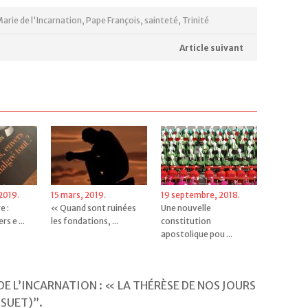
arie de l'Incarnation
,
Pape François
,
sainteté
,
Trinité
Article suivant
2019.
15 mars, 2019.
19 septembre, 2018.
e :
« Quand sont ruinées
Une nouvelle
s e ...
les fondations, ...
constitution
apostolique pou ...
E L’INCARNATION : « LA THÉRÈSE DE NOS JOURS
SSUET)”
.