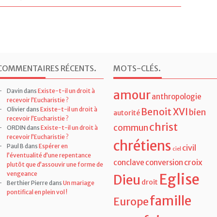
COMMENTAIRES RÉCENTS
.
MOTS-CLÉS
.
Davin
dans
Existe-t-il un droit à
amour
anthropologie
recevoir l’Eucharistie ?
Olivier
dans
Existe-t-il un droit à
Benoit XVI
bien
autorité
recevoir l’Eucharistie ?
christ
commun
ORDIN
dans
Existe-t-il un droit à
recevoir l’Eucharistie ?
chrétiens
Paul B
dans
Espérer en
civil
ciel
l’éventualité d’une repentance
croix
conclave
conversion
plutôt que d’assouvir une forme de
vengeance
Eglise
Dieu
droit
Berthier Pierre
dans
Un mariage
pontifical en plein vol !
famille
Europe