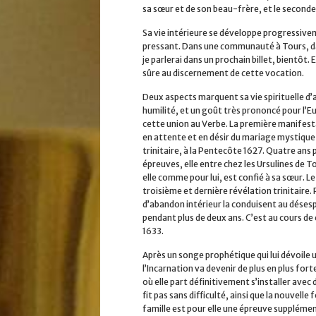
sa sœur et de son beau-frère, et le seconde
Sa vie intérieure se développe progressivemen
pressant. Dans une communauté à Tours, dans 
je parlerai dans un prochain billet, bientôt. 
sûre au discernement de cette vocation.
Deux aspects marquent sa vie spirituelle d’
humilité, et un goût très prononcé pour l’Eu
cette union au Verbe. La première manifestat
en attente et en désir du mariage mystique 
trinitaire, à la Pentecôte 1627. Quatre ans
épreuves, elle entre chez les Ursulines de Tou
elle comme pour lui, est confié à sa sœur. Le 
troisième et dernière révélation trinitaire.
d’abandon intérieur la conduisent au désespo
pendant plus de deux ans. C’est au cours de c
1633.
Après un songe prophétique qui lui dévoile 
l’Incarnation va devenir de plus en plus fort
où elle part définitivement s’installer avec
fit pas sans difficulté, ainsi que la nouvelle
famille est pour elle une épreuve supplémen