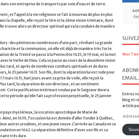
 dans son entreprise de transports par voie d’eau et de terre.
t, et l’appel à la vie religieuse se fait à nouveau de plus en plus
la chapelle, elle reçoit la 1ère et la 2ème vision trinitaire, dont
Elle trouve alors un directeur spirituel qui va la conduire de manière
40
alors : des pénitences nombreuses d’une part, révélant sa grande
Fa
charistie et la communion, où elle vit déjà de manière très forte
ion de la Trinité se passe à la Pentecôte 1625, le 19 mai, et la met
avec le Verbe de Dieu. Cela se passe au cours de la deuxième vision
SUIVE
 plus tard, et après de nombreux combats spirituels et de dures
rs, le 25 janvier 1631. Son fils, dont la séparation lui est rude pour
17 mars 1631, huit jours avant sa prise de voile, elle reçoit la
Mes Twe
 Plus tard, la séparation de son directeur, et un sentiment
ir. Cette purification intérieure voulue par le Seigneur durera
ette période qu’elle fait sa profession perpétuelle, le 25 janvier
ABONN
EMAIL.
un pays mystérieux, la vocation apostolique de Marie de
e. Ainsi, en 1639, l’occasion lui est donnée d’aller fonder à Québec,
Entrez vo
 deux autres ursulines, et une jeune veuve. L’arrivée au Canada ne se
blog et r
 fondation en 1642. La séparation définitive d’avec son fils et sa
article pa
taire très dure.