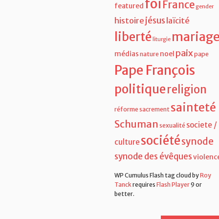
foi
France
featured
gender
jésus
histoire
laïcité
liberté
mariag
liturgie
paix
médias
noel
nature
pape
Pape François
politique
religion
sainteté
réforme
sacrement
Schuman
societe /
sexualité
société
synode
culture
synode des évêques
violenc
WP Cumulus Flash tag cloud by
Roy
Tanck
requires
Flash Player
9 or
better.