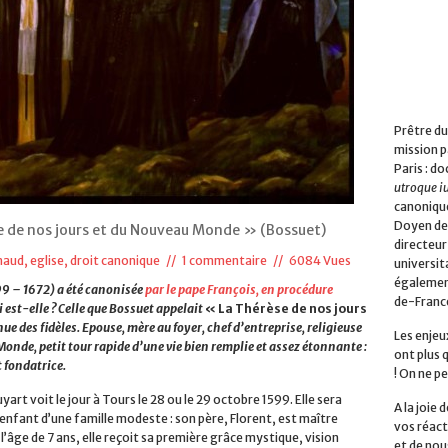
Prêtre du
mission p
Paris : do
utroque i
canonique
Doyen de 
se de nos jours et du Nouveau Monde » (Bossuet)
directeur
haud
,
eglise, droit canonique
//
1 commentaire
// 6084 Vues
universita
également
99 – 1672) a été canonisée
par le pape François, en procédure
de-Franc
ui est-elle ? Celle que Bossuet appelait
« La Thérèse de nos jours
e des fidèles. Epouse, mère au foyer, chef d’entreprise, religieuse
Les enjeu
nde, petit tour rapide d’une vie bien remplie et assez étonnante :
ont plus 
t fondatrice.
! On ne pe
yart voit le jour à Tours le 28 ou le 29 octobre 1599. Elle sera
A la joie
 enfant d’une famille modeste : son père, Florent, est maître
vos réact
l’âge de 7 ans, elle reçoit sa première grâce mystique, vision
et de nou