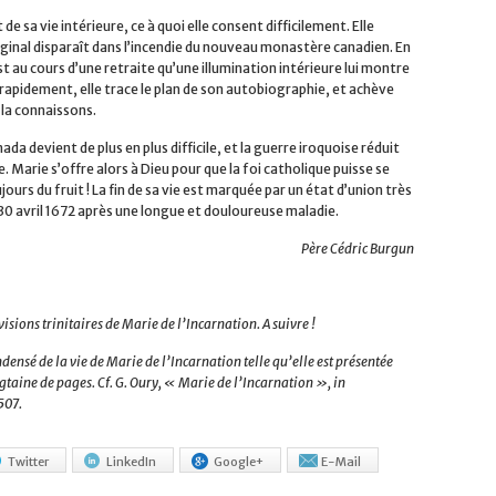
Adresse
t de sa vie intérieure, ce à quoi elle consent difficilement. Elle
e-
original disparaît dans l’incendie du nouveau monastère canadien. En
mail
Sousc
st au cours d’une retraite qu’une illumination intérieure lui montre
 rapidement, elle trace le plan de son autobiographie, et achève
 la connaissons.
ada devient de plus en plus difficile, et la guerre iroquoise réduit
arie s’offre alors à Dieu pour que la foi catholique puisse se
ours du fruit ! La fin de sa vie est marquée par un état d’union très
 30 avril 1672 après une longue et douloureuse maladie.
Père Cédric Burgun
visions trinitaires de Marie de l’Incarnation. A suivre !
ondensé de la vie de Marie de l’Incarnation telle qu’elle est présentée
ngtaine de pages. Cf. G. Oury, « Marie de l’Incarnation », in
507.
Twitter
LinkedIn
Google+
E-Mail