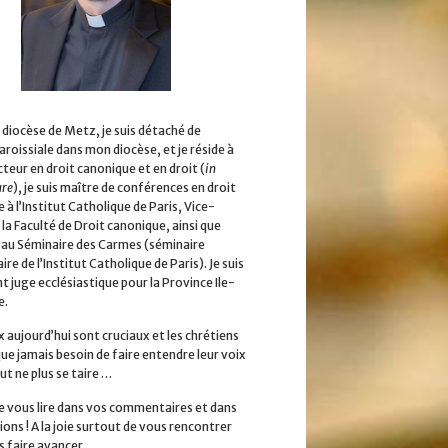
 diocèse de Metz, je suis détaché de
aroissiale dans mon diocèse, et je réside à
cteur en droit canonique et en droit (
in
ure
), je suis maître de conférences en droit
 à l’Institut Catholique de Paris, Vice-
la Faculté de Droit canonique, ainsi que
 au Séminaire des Carmes (séminaire
ire de l’Institut Catholique de Paris). Je suis
 juge ecclésiastique pour la Province Ile-
e.
x aujourd’hui sont cruciaux et les chrétiens
que jamais besoin de faire entendre leur voix
ut ne plus se taire …
 de vous lire dans vos commentaires et dans
ions ! A la joie surtout de vous rencontrer
s faire avancer.