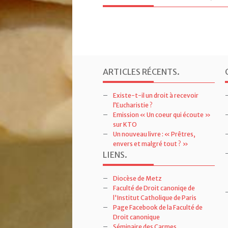
ARTICLES RÉCENTS
.
Existe-t-il un droit à recevoir
l’Eucharistie ?
Emission « Un coeur qui écoute »
sur KTO
Un nouveau livre : « Prêtres,
envers et malgré tout ? »
LIENS
.
Diocèse de Metz
Faculté de Droit canoniqe de
l'Institut Catholique de Paris
Page Facebook de la Faculté de
Droit canonique
Séminaire des Carmes