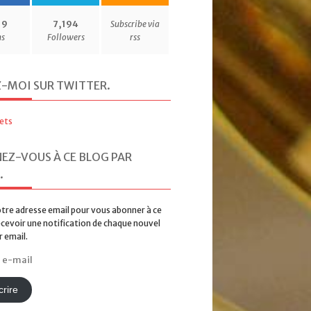
19
7,194
Subscribe via
ns
Followers
rss
Z-MOI SUR TWITTER
.
ets
EZ-VOUS À CE BLOG PAR
.
tre adresse email pour vous abonner à ce
ecevoir une notification de chaque nouvel
r email.