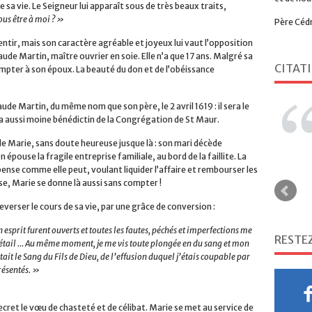
 sa vie. Le Seigneur lui apparaît sous de très beaux traits,
us être à moi ? »
Père Céd
 sentir, mais son caractère agréable et joyeux lui vaut l’opposition
aude Martin, maître ouvrier en soie. Elle n’a que 17 ans. Malgré sa
CITAT
mpter à son époux. La beauté du don et de l’obéissance
aude Martin, du même nom que son père, le 2 avril 1619 : il sera le
ra aussi moine bénédictin de la Congrégation de St Maur.
de Marie, sans doute heureuse jusque là : son mari décède
épouse la fragile entreprise familiale, au bord de la faillite. La
pense comme elle peut, voulant liquider l’affaire et rembourser les
se, Marie se donne là aussi sans compter !
erser le cours de sa vie, par une grâce de conversion :
sprit furent ouverts et toutes les fautes, péchés et imperfections me
 détail … Au même moment, je me vis toute plongée en du sang et mon
tait le Sang du Fils de Dieu, de l’effusion duquel j’étais coupable par
résentés. »
RESTE
secret le vœu de chasteté et de célibat. Marie se met au service de