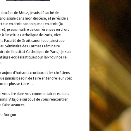
 diocèse de Metz, je suis détaché de
aroissiale dans mon diocèse, et je réside à
cteur en droit canonique et en droit (
in
ure
), je suis maître de conférences en droit
 à l’Institut Catholique de Paris, Vice-
la Faculté de Droit canonique, ainsi que
 au Séminaire des Carmes (séminaire
ire de l’Institut Catholique de Paris). Je suis
 juge ecclésiastique pour la Province Ile-
e.
x aujourd’hui sont cruciaux et les chrétiens
que jamais besoin de faire entendre leur voix
ut ne plus se taire …
 de vous lire dans vos commentaires et dans
ions ! A la joie surtout de vous rencontrer
s faire avancer.
ric Burgun