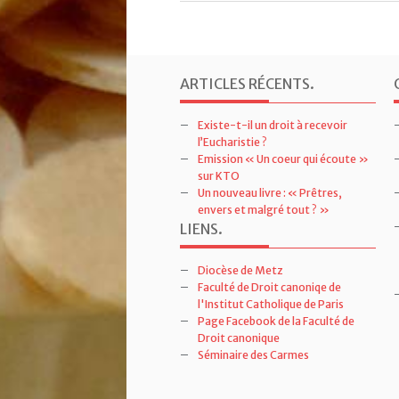
ARTICLES RÉCENTS
.
Existe-t-il un droit à recevoir
l’Eucharistie ?
Emission « Un coeur qui écoute »
sur KTO
Un nouveau livre : « Prêtres,
envers et malgré tout ? »
LIENS
.
Diocèse de Metz
Faculté de Droit canoniqe de
l'Institut Catholique de Paris
Page Facebook de la Faculté de
Droit canonique
Séminaire des Carmes