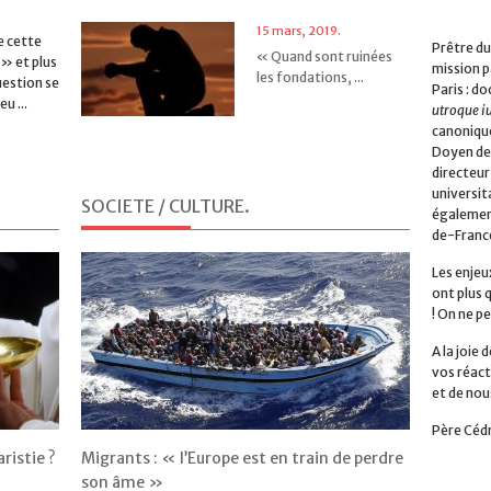
15 mars, 2019.
e cette
Prêtre du
« Quand sont ruinées
 » et plus
mission p
les fondations, ...
uestion se
Paris : do
u ...
utroque i
canonique
Doyen de 
19 septembre, 2018.
directeur
universita
Une nouvelle
SOCIETE / CULTURE
.
également
constitution
de-Franc
apostolique pou ...
Les enjeu
ont plus 
3 août, 2018.
! On ne pe
Espérer en l’éventualité
A la joie
d’une rep ...
vos réact
et de nou
Père Céd
23 avril, 2018.
aristie ?
Migrants : « l’Europe est en train de perdre
« Peut-on se faire
son âme »