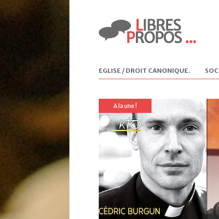
EGLISE / DROIT CANONIQUE
.
SOC
A la une !