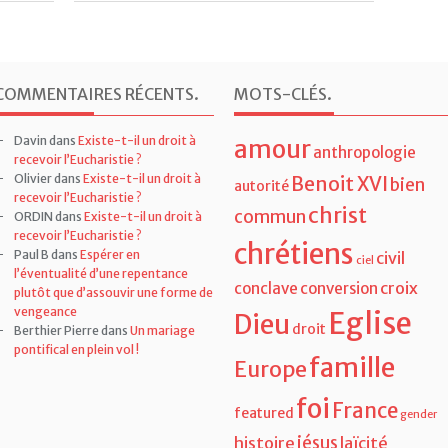
COMMENTAIRES RÉCENTS
.
MOTS-CLÉS
.
Davin
dans
Existe-t-il un droit à
amour
anthropologie
recevoir l’Eucharistie ?
Olivier
dans
Existe-t-il un droit à
Benoit XVI
bien
autorité
recevoir l’Eucharistie ?
christ
commun
ORDIN
dans
Existe-t-il un droit à
recevoir l’Eucharistie ?
chrétiens
Paul B
dans
Espérer en
civil
ciel
l’éventualité d’une repentance
croix
conclave
conversion
plutôt que d’assouvir une forme de
vengeance
Eglise
Dieu
droit
Berthier Pierre
dans
Un mariage
pontifical en plein vol !
famille
Europe
foi
France
featured
gender
jésus
histoire
laïcité