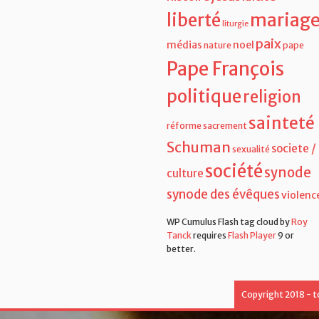
liberté
mariag
liturgie
paix
médias
noel
nature
pape
Pape François
politique
religion
sainteté
réforme
sacrement
Schuman
societe /
sexualité
société
synode
culture
synode des évêques
violenc
WP Cumulus Flash tag cloud by
Roy
Tanck
requires
Flash Player
9 or
better.
Copyright 2018 - t