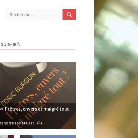
 SUIS-JE ?
.
 « Prêtres, envers et malgré tout
ns notre société est-elle...