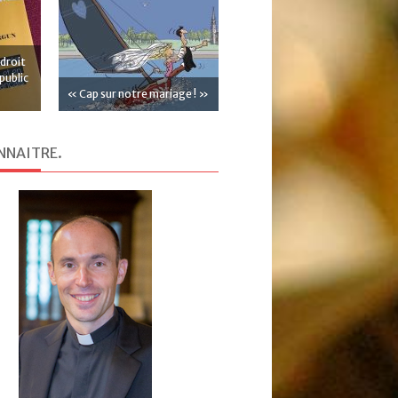
 droit
public
« Cap sur notre mariage ! »
NNAITRE
.