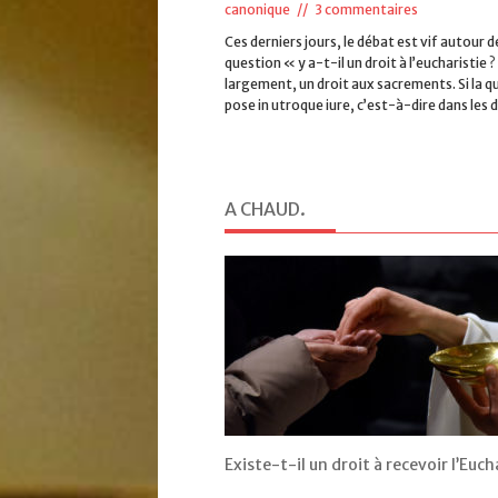
canonique
//
3 commentaires
Ces derniers jours, le débat est vif autour d
question « y a-t-il un droit à l’eucharistie ?
largement, un droit aux sacrements. Si la q
pose in utroque iure, c’est-à-dire dans les de
A CHAUD
.
Existe-t-il un droit à recevoir l’Euch