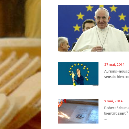
27 mai, 2014.
Aurions-nous p
sens du bien co
9 mai, 2014.
Robert Schuma
bientôt saint ?
...