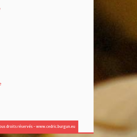
e
e
ous droits réservés - www.cedric.burgun.eu