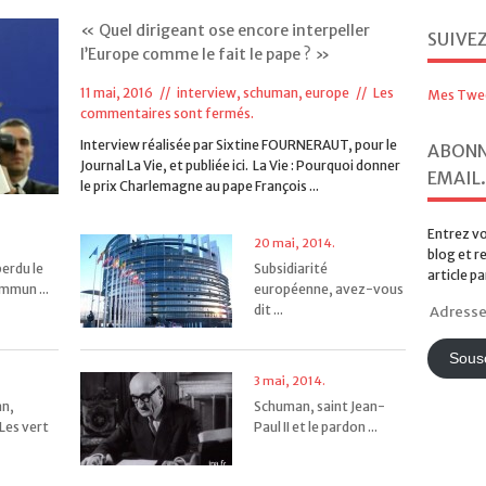
22 juin, 2016.
« Quel dirigeant ose encore interpeller
SUIVE
« Cap sur notre mariage
l’Europe comme le fait le pape ? »
! » ...
11 mai, 2016 //
interview
,
schuman, europe
//
Les
Mes Twe
commentaires sont fermés.
Interview réalisée par Sixtine FOURNERAUT, pour le
ABONN
Journal La Vie, et publiée ici. La Vie : Pourquoi donner
EMAIL.
le prix Charlemagne au pape François ...
Entrez vo
20 mai, 2014.
blog et r
erdu le
Subsidiarité
article pa
mmun ...
européenne, avez-vous
dit ...
Adresse
e-
mail
Sousc
3 mai, 2014.
n,
Schuman, saint Jean-
 Les vert
Paul II et le pardon ...