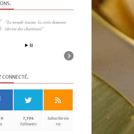
IONS
.
Le monde tourne, la croix demeure
(devise des chartreux)
Z CONNECTÉ
.
19
7,194
Subscribe via
ns
Followers
rss