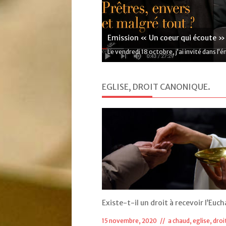
Emission « Un coeur qui écoute »
Le vendredi 18 octobre, j’ai invité dans l’é
EGLISE, DROIT CANONIQUE
.
Existe-t-il un droit à recevoir l’Euch
15 novembre, 2020 //
a chaud
,
eglise, droi