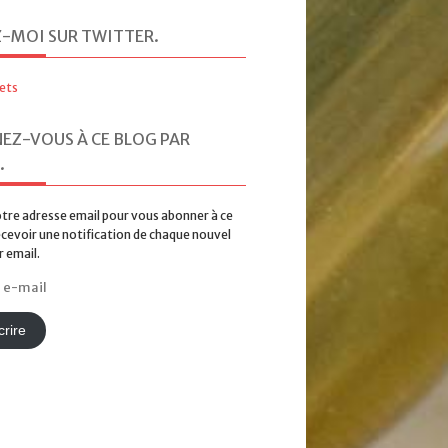
Où va l’Europe ?
Z-MOI SUR TWITTER
.
9 mai, 2016 //
a chaud
,
schuman, e
commentaires sont fermés.
ets
À un an d’une élection majeure pour 
question « où va l’Europe ? », posé
EZ-VOUS À CE BLOG PAR
malheureusement, a été posée s ...
.
tre adresse email pour vous abonner à ce
ecevoir une notification de chaque nouvel
r email.
rire