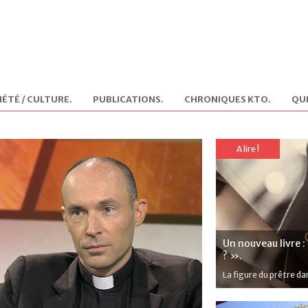
IÉTÉ / CULTURE
.
PUBLICATIONS
.
CHRONIQUES KTO
.
QUI
A lire !
Un nouveau livre :
? ».
La figure du prêtre da