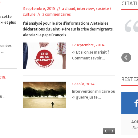
retirer un sacrement ...
t
CITAT
3 septembre, 2015 //
a chaud
,
interview
,
societe /
culture
//
3 commentaires
e cette
 » et plus
J’ai analysé pour le site d’informations Aleteia les
19 janvier, 2018.
déclarations du Saint-Père sur la crise des migrants.
Un mariage pontifical en
Aleteia : Le pape François ...
plein vol ! ...
12 septembre, 2014.
ruinées
...
« Et si on se mariait ?
Comment savoir ...
27 juillet, 2017.
Un mariage célébré par
018.
RESTE
un laïc ? Oui ...
12 août, 2014.
Intervention militaire ou
 ...
« guerre juste ...
3 mars, 2017.
« La vie consacrée en
droit canonique ...
40
Fa
.
.