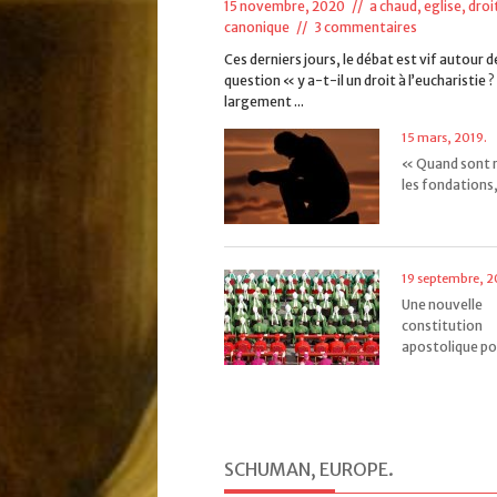
15 novembre, 2020 //
a chaud
,
eglise, droi
canonique
//
3 commentaires
Ces derniers jours, le débat est vif autour d
question « y a-t-il un droit à l’eucharistie ?
largement ...
15 mars, 2019.
« Quand sont 
les fondations, 
19 septembre, 2
Une nouvelle
constitution
apostolique pou
SCHUMAN, EUROPE
.