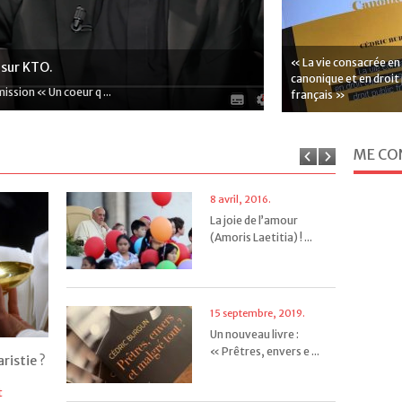
« La vie consacrée en
 sur KTO.
canonique et en droit 
mission « Un coeur q ...
français »
ME CO
.
.
8 avril, 2016.
La joie de l’amour
(Amoris Laetitia) ! ...
15 septembre, 2019.
Un nouveau livre :
« Prêtres, envers e ...
aristie ?
t