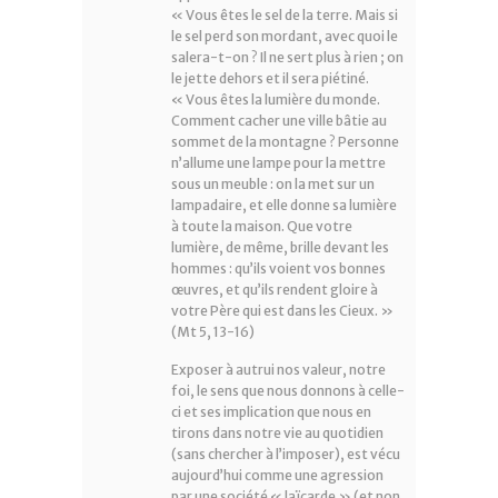
« Vous êtes le sel de la terre. Mais si
le sel perd son mordant, avec quoi le
salera-t-on ? Il ne sert plus à rien ; on
le jette dehors et il sera piétiné.
« Vous êtes la lumière du monde.
Comment cacher une ville bâtie au
sommet de la montagne ? Personne
n’allume une lampe pour la mettre
sous un meuble : on la met sur un
lampadaire, et elle donne sa lumière
à toute la maison. Que votre
lumière, de même, brille devant les
hommes : qu’ils voient vos bonnes
œuvres, et qu’ils rendent gloire à
votre Père qui est dans les Cieux. »
(Mt 5, 13-16)
Exposer à autrui nos valeur, notre
foi, le sens que nous donnons à celle-
ci et ses implication que nous en
tirons dans notre vie au quotidien
(sans chercher à l’imposer), est vécu
aujourd’hui comme une agression
par une société « laïcarde » (et non