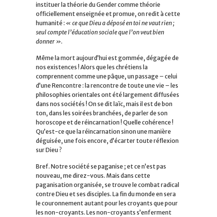
instituer la théorie du Gender comme théorie
officiellement enseignée et promue, on redit à cette
humanité :
« ce que Dieu a déposé en toi ne vaut rien ;
seul compte l’éducation sociale que l’on veut bien
donner »
.
Même la mort aujourd’hui est gommée, dégagée de
nos existences ! Alors que les chrétiens la
comprennent comme une pâque, un passage – celui
d’une Rencontre : la rencontre de toute une vie – les
philosophies orientales ont été largement diffusées
dans nos sociétés ! On se dit laïc, mais il est de bon
ton, dans les soirées branchées, de parler de son
horoscope et de réincarnation ! Quelle cohérence !
Qu’est-ce que la réincarnation sinon une manière
déguisée, une fois encore, d’écarter toute réflexion
sur Dieu ?
Bref. Notre société se paganise ; et ce n’est pas
nouveau, me direz-vous. Mais dans cette
paganisation organisée, se trouve le combat radical
contre Dieu et ses disciples. La fin du monde en sera
le couronnement autant pour les croyants que pour
les non-croyants. Les non-croyants s’enferment