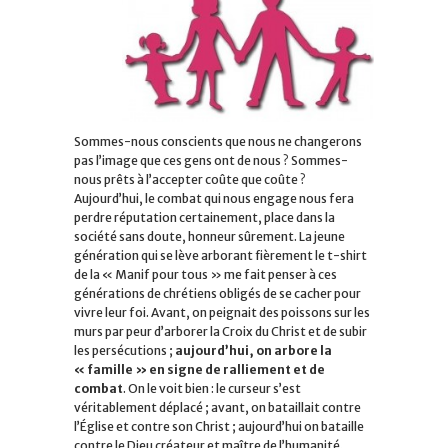
Sommes-nous conscients que nous ne changerons
pas l’image que ces gens ont de nous ? Sommes-
nous prêts à l’accepter coûte que coûte ?
Aujourd’hui, le combat qui nous engage nous fera
perdre réputation certainement, place dans la
société sans doute, honneur sûrement. La jeune
génération qui se lève arborant fièrement le t-shirt
de la « Manif pour tous » me fait penser à ces
générations de chrétiens obligés de se cacher pour
vivre leur foi. Avant, on peignait des poissons sur les
murs par peur d’arborer la Croix du Christ et de subir
les persécutions ;
aujourd’hui, on arbore la
« famille » en signe de ralliement et de
combat
. On le voit bien : le curseur s’est
véritablement déplacé ; avant, on bataillait contre
l’Église et contre son Christ ; aujourd’hui on bataille
contre le Dieu créateur et maître de l’humanité.