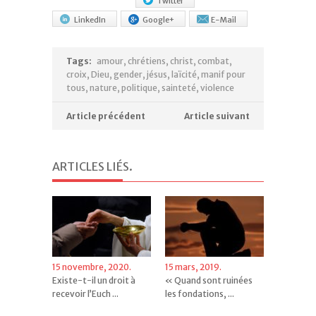
Twitter
LinkedIn
Google+
E-Mail
Tags:
amour
,
chrétiens
,
christ
,
combat
,
croix
,
Dieu
,
gender
,
jésus
,
laïcité
,
manif pour
tous
,
nature
,
politique
,
sainteté
,
violence
Article précédent
Article suivant
ARTICLES LIÉS
.
15 novembre, 2020.
15 mars, 2019.
Existe-t-il un droit à
« Quand sont ruinées
recevoir l’Euch ...
les fondations, ...