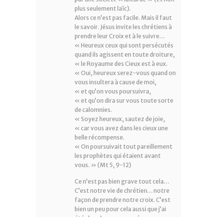
plus seulement laïc).
Alors ce n’est pas facile. Mais il faut
le savoir. Jésus invite les chrétiens à
prendre leur Croix et à le suivre…
« Heureux ceux qui sont persécutés
quand ils agissent en toute droiture,
« le Royaume des Cieux est à eux.
« Oui, heureux serez-vous quand on
vous insultera à cause de moi,
« et qu’on vous poursuivra,
« et qu’on dira sur vous toute sorte
de calomnies.
« Soyez heureux, sautez de joie,
« car vous avez dans les cieux une
belle récompense.
« On poursuivait tout pareillement
les prophètes qui étaient avant
vous. » (Mt 5, 9-12)
Ce n’est pas bien grave tout cela…
C’est notre vie de chrétien… notre
façon de prendre notre croix. C’est
bien un peu pour cela aussi que j’ai