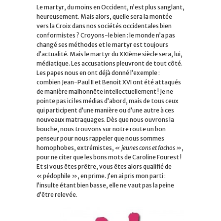
Le martyr, du moins en Occident, n’est plus sanglant,
heureusement. Mais alors, quelle sera la montée
vers la Croix dans nos sociétés occidentales bien
conformistes ? Croyons-le bien : le monde n’a pas
changé ses méthodes et le martyr est toujours
d’actualité. Mais le martyr du XXIème siècle sera, lui,
médiatique. Les accusations pleuvront de tout côté.
Les papes nous en ont déjà donné l’exemple :
combien Jean-Paul II et Benoit XVI ont été attaqués
de manière malhonnête intellectuellement ! Je ne
pointe pas ici les médias d’abord, mais de tous ceux
qui participent d’une manière ou d’une autre à ces
nouveaux matraquages. Dès que nous ouvrons la
bouche, nous trouvons sur notre route un bon
penseur pour nous rappeler que nous sommes
homophobes, extrémistes,
« jeunes cons et fachos »
,
pour ne citer que les bons mots de Caroline Fourest !
Et si vous êtes prêtre, vous êtes alors qualifié de
« pédophile », en prime. J’en ai pris mon parti :
l’insulte étant bien basse, elle ne vaut pas la peine
d’être relevée.