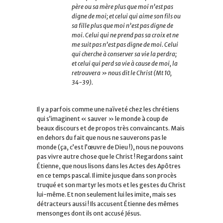
père ou sa mère plus que moi n’est pas
digne de moi; et celui qui aime son fils ou
sa fille plus que moi n’est pas digne de
moi. Celui qui ne prend pas sa croix et ne
me suit pas n’est pas digne de moi. Celui
qui cherche à conserver sa vie la perdra;
et celui qui perd sa vie à cause de moi, la
retrouvera »
nous dit le Christ (Mt 10,
34-39).
Il y a parfois comme une naïveté chez les chrétiens
qui s’imaginent « sauver » le monde à coup de
beaux discours et de propos très convaincants. Mais
en dehors du fait que nous ne sauverons pas le
monde (ça, c’est l’œuvre de Dieu !), nous ne pouvons
pas vivre autre chose que le Christ ! Regardons saint
Étienne, que nous lisons dans les Actes des Apôtres
en ce temps pascal. Il imite jusque dans son procès
truqué et son martyr les mots et les gestes du Christ
lui-même. Et non seulement lui les imite, mais ses
détracteurs aussi ! Ils accusent Étienne des mêmes
mensonges dont ils ont accusé Jésus.