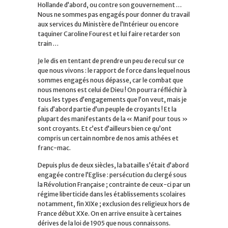
Hollande d’abord, ou contre son gouvernement …
Nous ne sommes pas engagés pour donner du travail
aux services du Ministère de l’Intérieur ou encore
taquiner Caroline Fourest et lui faire retarder son
train …
Je le dis en tentant de prendre un peu de recul sur ce
que nous vivons : le rapport de force dans lequel nous
sommes engagés nous dépasse, car le combat que
nous menons est celui de Dieu ! On pourra réfléchir à
tous les types d’engagements que l’on veut, mais je
fais d’abord partie d’un peuple de croyants ! Et la
plupart des manifestants de la « Manif pour tous »
sont croyants. Et c’est d’ailleurs bien ce qu’ont
compris un certain nombre de nos amis athées et
franc-mac.
Depuis plus de deux siècles, la bataille s’était d’abord
engagée contre l’Eglise : persécution du clergé sous
la Révolution Française ; contrainte de ceux-ci par un
régime liberticide dans les établissements scolaires
notamment, fin XIXe ; exclusion des religieux hors de
France début XXe. On en arrive ensuite à certaines
dérives de la loi de 1905 que nous connaissons.