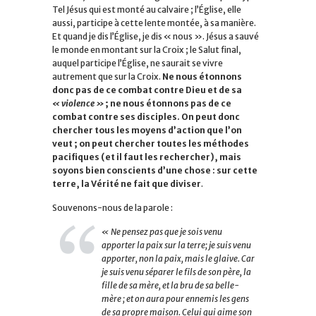
Tel Jésus qui est monté au calvaire ; l’Église, elle
aussi, participe à cette lente montée, à sa manière.
Et quand je dis l’Église, je dis « nous ». Jésus a sauvé
le monde en montant sur la Croix ; le Salut final,
auquel participe l’Église, ne saurait se vivre
autrement que sur la Croix.
Ne nous étonnons
donc pas de ce combat contre Dieu et de sa
« violence »
; ne nous étonnons pas de ce
combat contre ses disciples. On peut donc
chercher tous les moyens d’action que l’on
veut ; on peut chercher toutes les méthodes
pacifiques (et il faut les rechercher), mais
soyons bien conscients d’une chose : sur cette
terre, la Vérité ne fait que diviser
.
Souvenons-nous de la parole :
« Ne pensez pas que je sois venu
apporter la paix sur la terre; je suis venu
apporter, non la paix, mais le glaive. Car
je suis venu séparer le fils de son père, la
fille de sa mère, et la bru de sa belle-
mère ; et on aura pour ennemis les gens
de sa propre maison. Celui qui aime son