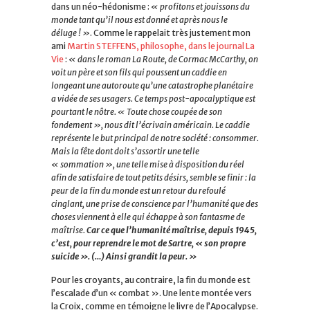
dans un néo-hédonisme :
« profitons et jouissons du
monde tant qu’il nous est donné et après nous le
déluge ! »
. Comme le rappelait très justement mon
ami
Martin STEFFENS, philosophe, dans le journal La
Vie
:
« dans le roman La Route, de Cormac McCarthy, on
voit un père et son fils qui poussent un caddie en
longeant une autoroute qu’une catastrophe planétaire
a vidée de ses usagers. Ce temps post-apocalyptique est
pourtant le nôtre. « Toute chose coupée de son
fondement », nous dit l’écrivain américain. Le caddie
représente le but principal de notre société : consommer.
Mais la fête dont doit s’assortir une telle
« sommation », une telle mise à disposition du réel
afin de satisfaire de tout petits désirs, semble se finir : la
peur de la fin du monde est un retour du refoulé
cinglant, une prise de conscience par l’humanité que des
choses viennent à elle qui échappe à son fantasme de
maîtrise.
Car ce que l’humanité maîtrise, depuis 1945,
c’est, pour reprendre le mot de Sartre, « son propre
suicide ». (…) Ainsi grandit la peur. »
Pour les croyants, au contraire, la fin du monde est
l’escalade d’un « combat ». Une lente montée vers
la Croix, comme en témoigne le livre de l’Apocalypse.