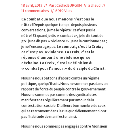
18 avril, 2013 // Par :
Cédric BURGUN
//
a chaud
//
11 commentaires
// 6919 Vues
Ce combat que nous menons n’est pas le
nôtre!
Depuis quelque temps, depuis plusieurs
conversations, je me le répète : ce n’est pas le
nôtre ! Et quand je dis « combat », je le dis tout de
go : je ne dis pas « violence ». Je ne la cautionne pas ;
je ne l’encourage pas.
Le combat, c’est la Croix ;
ce n’est pas la violence. La Croix, c’est la
réponse d’amour à une violence qui se
déchaine. La Croix, c’est la définition du
« combat pour l’amour » du disciple du Christ.
Nous ne nous battons d’abord contre un régime
politique, quel qu’il soit. Nous ne sommes pas dans un
rapport de force du peuple contre le gouvernement.
Nous ne sommes pas comme des syndicalistes
manifestants régulièrement par amour de la
contestation sociale. D’ailleurs bon nombre de ceux
qui se retrouvent dans la rue quotidiennement n’ont
pas l’habitude de manifester ainsi.
Nous ne nous sommes pas engagés contre Monsieur