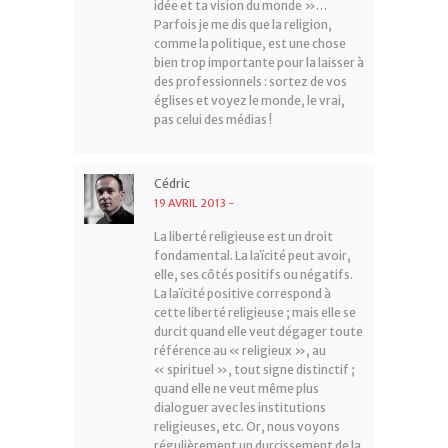
idée et ta vision du monde »…
Parfois je me dis que la religion,
comme la politique, est une chose
bien trop importante pour la laisser à
des professionnels : sortez de vos
églises et voyez le monde, le vrai,
pas celui des médias !
Cédric
19 AVRIL 2013
-
La liberté religieuse est un droit
fondamental. La laïcité peut avoir,
elle, ses côtés positifs ou négatifs.
La laïcité positive correspond à
cette liberté religieuse ; mais elle se
durcit quand elle veut dégager toute
référence au « religieux », au
« spirituel », tout signe distinctif ;
quand elle ne veut même plus
dialoguer avec les institutions
religieuses, etc. Or, nous voyons
régulièrement un durcissement de la