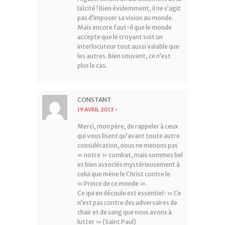
laïcité ! Bien évidemment, il ne s’agit
pas d’imposer sa vision au monde.
Mais encore faut-il que le monde
accepte que le croyant soit un
interlocuteur tout aussi valable que
les autres. Bien souvent, ce n’est
plus le cas.
CONSTANT
19 AVRIL 2013
-
Merci, mon père, de rappeler à ceux
qui vous lisent qu’avant toute autre
considération, nous ne menons pas
« notre » combat, mais sommes bel
et bien associés mystérieusement à
celui que mène le Christ contre le
« Prince de ce monde ».
Ce qui en découle est essentiel : « Ce
n’est pas contre des adversaires de
chair et de sang que nous avons à
lutter » (Saint Paul)