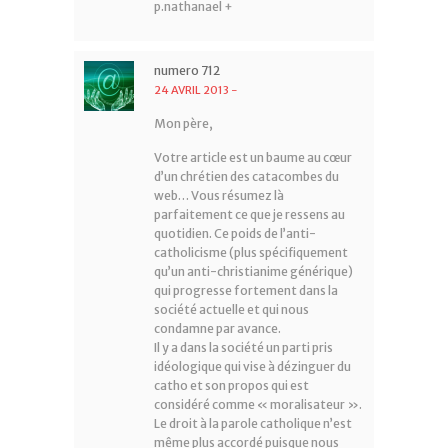
p.nathanael +
numero 712
24 AVRIL 2013
-
Mon père,
Votre article est un baume au cœur
d’un chrétien des catacombes du
web… Vous résumez là
parfaitement ce que je ressens au
quotidien. Ce poids de l’anti-
catholicisme (plus spécifiquement
qu’un anti-christianime générique)
qui progresse fortement dans la
société actuelle et qui nous
condamne par avance.
Il y a dans la société un parti pris
idéologique qui vise à dézinguer du
catho et son propos qui est
considéré comme « moralisateur ».
Le droit à la parole catholique n’est
même plus accordé puisque nous