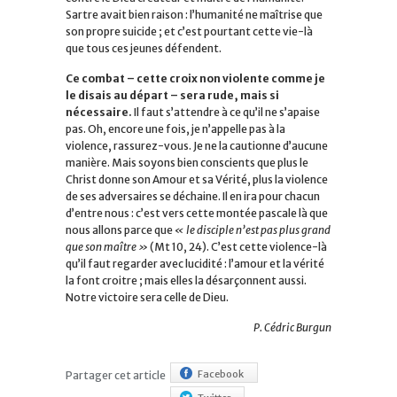
Sartre avait bien raison : l’humanité ne maîtrise que
son propre suicide ; et c’est pourtant cette vie-là
que tous ces jeunes défendent.
Ce combat – cette croix non violente comme je
le disais au départ – sera rude, mais si
nécessaire.
Il faut s’attendre à ce qu’il ne s’apaise
pas. Oh, encore une fois, je n’appelle pas à la
violence, rassurez-vous. Je ne la cautionne d’aucune
manière. Mais soyons bien conscients que plus le
Christ donne son Amour et sa Vérité, plus la violence
de ses adversaires se déchaine. Il en ira pour chacun
d’entre nous : c’est vers cette montée pascale là que
nous allons parce que
« le disciple n’est pas plus grand
que son maître »
(Mt 10, 24). C’est cette violence-là
qu’il faut regarder avec lucidité : l’amour et la vérité
la font croitre ; mais elles la désarçonnent aussi.
Notre victoire sera celle de Dieu.
P. Cédric Burgun
Facebook
Partager cet article