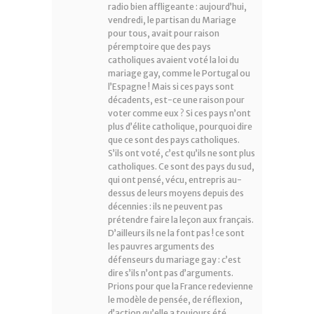
radio bien affligeante : aujourd’hui,
vendredi, le partisan du Mariage
pour tous, avait pour raison
péremptoire que des pays
catholiques avaient voté la loi du
mariage gay, comme le Portugal ou
l’Espagne ! Mais si ces pays sont
décadents, est-ce une raison pour
voter comme eux ? Si ces pays n’ont
plus d’élite catholique, pourquoi dire
que ce sont des pays catholiques.
S’ils ont voté, c’est qu’ils ne sont plus
catholiques. Ce sont des pays du sud,
qui ont pensé, vécu, entrepris au-
dessus de leurs moyens depuis des
décennies : ils ne peuvent pas
prétendre faire la leçon aux français.
D’ailleurs ils ne la font pas ! ce sont
les pauvres arguments des
défenseurs du mariage gay : c’est
dire s’ils n’ont pas d’arguments.
Prions pour que la France redevienne
le modèle de pensée, de réflexion,
d’action qu’elle a toujours été,