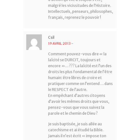
malgré les vicissitudes de l’Histoire.
Intellectuels, penseurs, philosophes,
français, reprenez le pouvoir !
Csil
19 AVRIL 2013
-
Comment pouvez-vous dire « la
laïcité se DURCIT, toujours et
encore »… ??? La laïcité est l’un des
droits les plus fondamental de l’être
humain: être libres de croire et
pratiquer comme on l’entend … dans
le RESPECT de l’autre.
En empêchant d’autres citoyens
d’avoir les mêmes droits que vous,
pensez-vous que vous suivez la
parole et le chemin de Dieu ?
Je suis baptisée, je suis allée au
catechisme et ai étudié la Bible.
Jamais il n’est écrit « impose ton