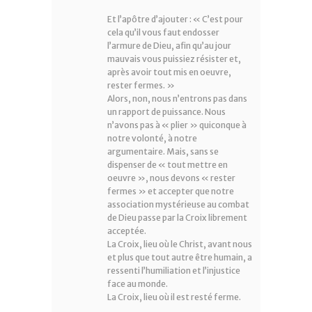
Et l’apôtre d’ajouter : « C’est pour
cela qu’il vous faut endosser
l’armure de Dieu, afin qu’au jour
mauvais vous puissiez résister et,
après avoir tout mis en oeuvre,
rester fermes. »
Alors, non, nous n’entrons pas dans
un rapport de puissance. Nous
n’avons pas à « plier » quiconque à
notre volonté, à notre
argumentaire. Mais, sans se
dispenser de « tout mettre en
oeuvre », nous devons « rester
fermes » et accepter que notre
association mystérieuse au combat
de Dieu passe par la Croix librement
acceptée.
La Croix, lieu où le Christ, avant nous
et plus que tout autre être humain, a
ressenti l’humiliation et l’injustice
face au monde.
La Croix, lieu où il est resté ferme.