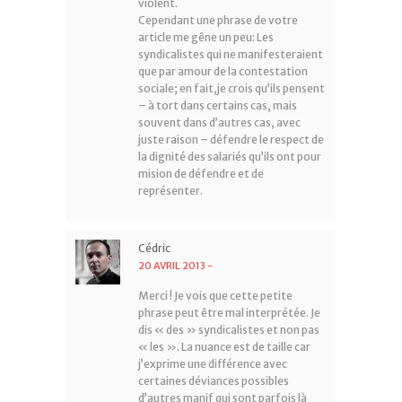
violent.
Cependant une phrase de votre
article me gêne un peu: Les
syndicalistes qui ne manifesteraient
que par amour de la contestation
sociale; en fait,je crois qu’ils pensent
– à tort dans certains cas, mais
souvent dans d’autres cas, avec
juste raison – défendre le respect de
la dignité des salariés qu’ils ont pour
mision de défendre et de
représenter.
Cédric
20 AVRIL 2013
-
Merci ! Je vois que cette petite
phrase peut être mal interprétée. Je
dis « des » syndicalistes et non pas
« les ». La nuance est de taille car
j’exprime une différence avec
certaines déviances possibles
d’autres manif qui sont parfois là