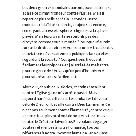
Les deux guerres mondiales auront, pour un temps,
apaisé ce climat frondeur contre l’Église. Mais il
repart de plus belle après la Seconde Guerre
mondiale : la laïcité se durcit, toujours et encore,
renvoyant sa cesse la sphère religieuse à la sphère
privée. Mais les croyants ne sont-ils pas des
citoyens comme tout le monde ? Pourquoi n’aurait-
on pas le droit de faire référence à notre foi dans des
convictions nécessairement publiques lorsqu’elles
regardent la société ? Ces questions trouvent
facilement leur réponse et j’ai arrêté de me battre
pour ce genre de bêtises qu’un peu d’honnêteté
pourrait résoudre si facilement.
Alors oui, depuis deux siècles, certains bataillent
contre l’Église ; je ne m’y arrête pas ici. Mais
aujourd’hui c’est différent. Le combat est devenu
celui de Dieu ; on bataille contre Dieu Lui-même. Ce
n’est pas seulement contre l’humanité, contre ce qui
est inscrit au plus profond de notre nature, mais
contre le Créateur lui-même. En voulant dégager
toutes références à notre humanité, toutes
références à notre vocation humaine ; en voulant