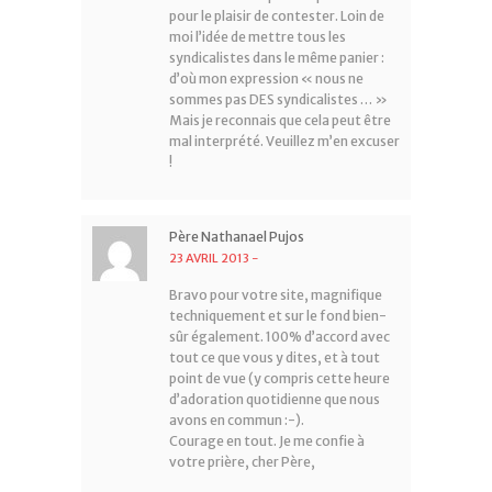
pour le plaisir de contester. Loin de
moi l’idée de mettre tous les
syndicalistes dans le même panier :
d’où mon expression « nous ne
sommes pas DES syndicalistes … »
Mais je reconnais que cela peut être
mal interprété. Veuillez m’en excuser
!
Père Nathanael Pujos
23 AVRIL 2013
-
Bravo pour votre site, magnifique
techniquement et sur le fond bien-
sûr également. 100% d’accord avec
tout ce que vous y dites, et à tout
point de vue (y compris cette heure
d’adoration quotidienne que nous
avons en commun :-).
Courage en tout. Je me confie à
votre prière, cher Père,