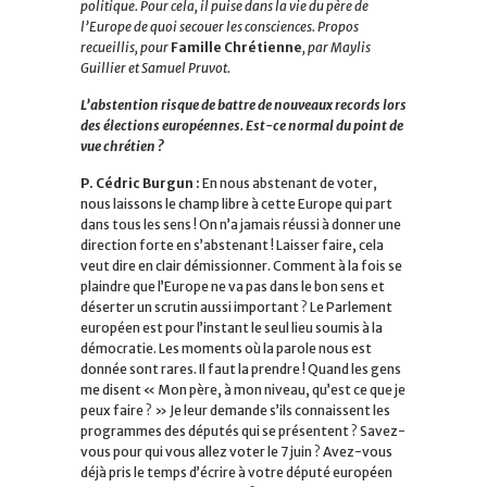
politique. Pour cela, il puise dans la vie du père de
l’Europe de quoi secouer les consciences. Propos
recueillis, pour
Famille Chrétienne
, par Maylis
Guillier et Samuel Pruvot.
L’abstention risque de battre de nouveaux records lors
des élections européennes. Est-ce normal du point de
vue chrétien ?
P. Cédric Burgun :
En nous abstenant de voter,
nous laissons le champ libre à cette Europe qui part
dans tous les sens ! On n’a jamais réussi à donner une
direction forte en s’abstenant ! Laisser faire, cela
veut dire en clair démissionner. Comment à la fois se
plaindre que l’Europe ne va pas dans le bon sens et
déserter un scrutin aussi important ? Le Parlement
européen est pour l’instant le seul lieu soumis à la
démocratie. Les moments où la parole nous est
donnée sont rares. Il faut la prendre ! Quand les gens
me disent « Mon père, à mon niveau, qu’est ce que je
peux faire ? » Je leur demande s’ils connaissent les
programmes des députés qui se présentent ? Savez-
vous pour qui vous allez voter le 7 juin ? Avez-vous
déjà pris le temps d’écrire à votre député européen