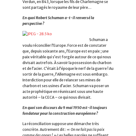
Verdun, en 843, lorsque les fils de Charlemagne se
sont partagés le royaume de leur père…
En quoi Robert Schuman a-t-il renversé la
perspective ?
Schuman a
voulu réconcilier l’Europe. Force est de constater
que, depuis soixante ans, l’Europe est en paix ; une
paix véritable qui s’est forgée autour de ce qui nous
divisait autrefois. À savoir la possession du charbon
et de l’acier. C’était à l’époque le nerf de la guerre ! Au
sortir de la guerre, l’Allemagne est sous embargo.
Interdiction pour elle de relancer ses mines de
charbon et ses usines d’acier. Schuman va poser un
acte prophétique en réunissant sous une haute
autorité – la CECA – ce qui nous divisait.
En quoi son discours du 9 mai 1950 est-il toujours
fondateur pour la construction européenne ?
La réconciliation suppose une démarche très
concrète. Autrement dit :
« On ne fait pas la paix
comme des anges ! »
Les belles paroles ne suffisent