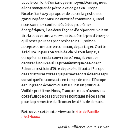
avec le confort d’un Européen moyen. Demain, nous
allons manquer de pétrole et de gaz en Europe…
Nicolas Sarkozy a proposé de placer la gestion du
gaz européen sous une autorité commune. Quand
nous sommes confrontés à des problèmes
énergétiques, il y a deux façons d’y répondre. Soit on
tire la couverture à soi – on récupère le peu d’énergie
qu’il reste pour ses propres besoins –, soit on
accepte de mettre en commun, de partager. Quitte
à réduire un peu son train de vie. Si tous les pays
européen tirent la couverture à eux, ils vont se
déchirer à nouveau ! La problématique de Robert
Schuman est loin d’être dépassée. Il faut à l’Europe
des structures fortes qui permettent d’éviter le repli
sur soi que l’on constate en temps de crise. L’Europe
est un géant économique mais un nain politique.
Voilà le problème. Nous, Français, nous n’avons pas
doté l’Europe des structures politiques nécessaires
pour lui permettre d’affronter les défis de demain.
Retrouvez cette interview sur le
site de Famille
Chrétienne
.
Maylis Guillier et Samuel Pruvot