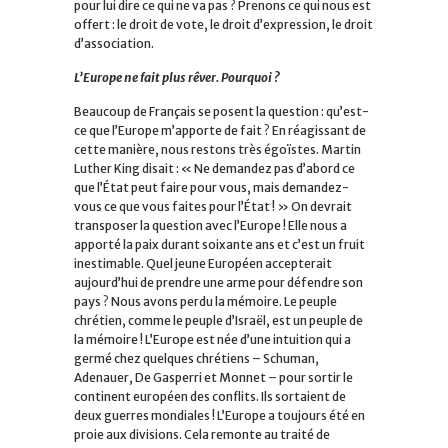
pour lui dire ce qui ne va pas ? Prenons ce qui nous est
offert : le droit de vote, le droit d’expression, le droit
d’association.
L’Europe ne fait plus rêver. Pourquoi ?
Beaucoup de Français se posent la question : qu’est-
ce que l’Europe m’apporte de fait ? En réagissant de
cette manière, nous restons très égoïstes. Martin
Luther King disait : « Ne demandez pas d’abord ce
que l’État peut faire pour vous, mais demandez-
vous ce que vous faites pour l’État ! » On devrait
transposer la question avec l’Europe ! Elle nous a
apporté la paix durant soixante ans et c’est un fruit
inestimable. Quel jeune Européen accepterait
aujourd’hui de prendre une arme pour défendre son
pays ? Nous avons perdu la mémoire. Le peuple
chrétien, comme le peuple d’Israël, est un peuple de
la mémoire ! L’Europe est née d’une intuition qui a
germé chez quelques chrétiens – Schuman,
Adenauer, De Gasperri et Monnet – pour sortir le
continent européen des conflits. Ils sortaient de
deux guerres mondiales ! L’Europe a toujours été en
proie aux divisions. Cela remonte au traité de