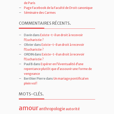
de Paris
Page Facebook de la Faculté de Droit canonique
Séminaire des Carmes
COMMENTAIRES RÉCENTS
.
Davin
dans
Existe-t-il un droit à recevoir
l’Eucharistie ?
Olivier
dans
Existe-t-il un droit à recevoir
l’Eucharistie ?
ORDIN
dans
Existe-t-il un droit à recevoir
l’Eucharistie ?
Paul B
dans
Espérer en l’éventualité d’une
repentance plutôt que d’assouvir une forme de
vengeance
Berthier Pierre
dans
Un mariage pontifical en
plein vol !
MOTS-CLÉS
.
amour
anthropologie
autorité