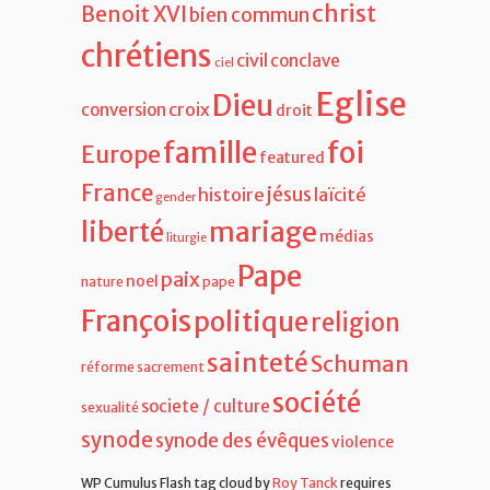
christ
Benoit XVI
bien commun
chrétiens
civil
conclave
ciel
Eglise
Dieu
croix
conversion
droit
famille
foi
Europe
featured
France
jésus
histoire
laïcité
gender
liberté
mariage
médias
liturgie
Pape
paix
noel
nature
pape
François
politique
religion
sainteté
Schuman
réforme
sacrement
société
societe / culture
sexualité
synode
synode des évêques
violence
WP Cumulus Flash tag cloud by
Roy Tanck
requires