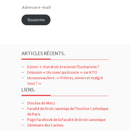
Adresse
e-
mail
Souscrire
ARTICLES RÉCENTS
.
Existe-t-il un droit à recevoir l’Eucharistie ?
Emission « Un coeur qui écoute » sur KTO
Un nouveau livre : « Prêtres, envers et malgré
tout ? »
LIENS
.
Diocèse de Metz
Faculté de Droit canoniqe de l'Institut Catholique
de Paris
Page Facebook de la Faculté de Droit canonique
Séminaire des Carmes