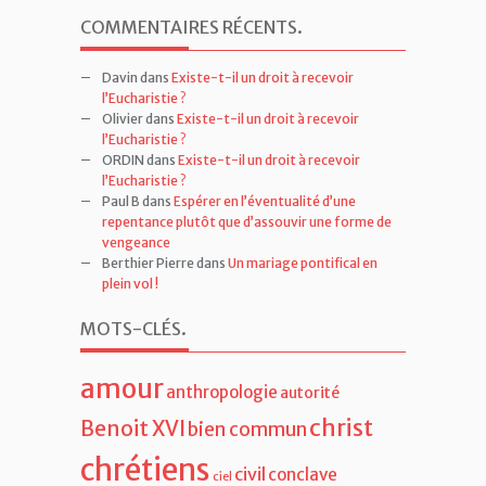
COMMENTAIRES RÉCENTS
.
Davin
dans
Existe-t-il un droit à recevoir
l’Eucharistie ?
Olivier
dans
Existe-t-il un droit à recevoir
l’Eucharistie ?
ORDIN
dans
Existe-t-il un droit à recevoir
l’Eucharistie ?
Paul B
dans
Espérer en l’éventualité d’une
repentance plutôt que d’assouvir une forme de
vengeance
Berthier Pierre
dans
Un mariage pontifical en
plein vol !
MOTS-CLÉS
.
amour
anthropologie
autorité
christ
Benoit XVI
bien commun
chrétiens
civil
conclave
ciel