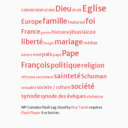
Eglise
Dieu
croix
conversion
droit
famille
foi
Europe
featured
France
jésus
histoire
laïcité
gender
liberté
mariage
médias
liturgie
Pape
paix
noel
nature
pape
François
politique
religion
sainteté
Schuman
réforme
sacrement
société
societe / culture
sexualité
synode
synode des évêques
violence
WP Cumulus Flash tag cloud by
Roy Tanck
requires
Flash Player
9 or better.