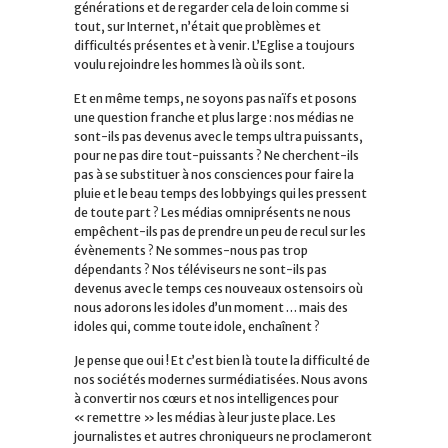
générations et de regarder cela de loin comme si
tout, sur Internet, n’était que problèmes et
difficultés présentes et à venir. L’Eglise a toujours
voulu rejoindre les hommes là où ils sont.
Et en même temps, ne soyons pas naïfs et posons
une question franche et plus large : nos médias ne
sont-ils pas devenus avec le temps ultra puissants,
pour ne pas dire tout-puissants ? Ne cherchent-ils
pas à se substituer à nos consciences pour faire la
pluie et le beau temps des lobbyings qui les pressent
de toute part ? Les médias omniprésents ne nous
empêchent-ils pas de prendre un peu de recul sur les
évènements ? Ne sommes-nous pas trop
dépendants ? Nos téléviseurs ne sont-ils pas
devenus avec le temps ces nouveaux ostensoirs où
nous adorons les idoles d’un moment … mais des
idoles qui, comme toute idole, enchaînent ?
Je pense que oui ! Et c’est bien là toute la difficulté de
nos sociétés modernes surmédiatisées. Nous avons
à convertir nos cœurs et nos intelligences pour
« remettre » les médias à leur juste place. Les
journalistes et autres chroniqueurs ne proclameront