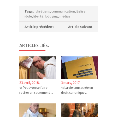
Tags:
chrétiens
,
communication
,
Eglise
,
idole
,
liberté
,
lobbying
,
médias
Article précédent
Article suivant
ARTICLES LIÉS
.
23 avril, 2018.
3 mars, 2017.
« Peut-on se faire
« La vie consacrée en
retirer un sacrement ...
droit canonique ...