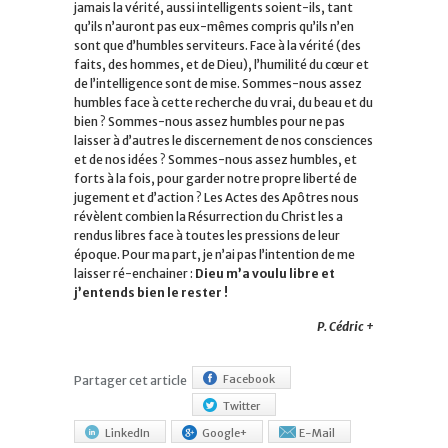
jamais la vérité, aussi intelligents soient-ils, tant
qu’ils n’auront pas eux-mêmes compris qu’ils n’en
sont que d’humbles serviteurs. Face à la vérité (des
faits, des hommes, et de Dieu), l’humilité du cœur et
de l’intelligence sont de mise. Sommes-nous assez
humbles face à cette recherche du vrai, du beau et du
bien ? Sommes-nous assez humbles pour ne pas
laisser à d’autres le discernement de nos consciences
et de nos idées ? Sommes-nous assez humbles, et
forts à la fois, pour garder notre propre liberté de
jugement et d’action ? Les Actes des Apôtres nous
révèlent combien la Résurrection du Christ les a
rendus libres face à toutes les pressions de leur
époque. Pour ma part, je n’ai pas l’intention de me
laisser ré-enchainer :
Dieu m’a voulu libre et
j’entends bien le rester !
P. Cédric +
Facebook
Partager cet article
Twitter
LinkedIn
Google+
E-Mail