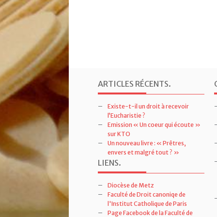
ARTICLES RÉCENTS
.
Existe-t-il un droit à recevoir
l’Eucharistie ?
Emission « Un coeur qui écoute »
sur KTO
Un nouveau livre : « Prêtres,
envers et malgré tout ? »
LIENS
.
Diocèse de Metz
Faculté de Droit canoniqe de
l'Institut Catholique de Paris
Page Facebook de la Faculté de