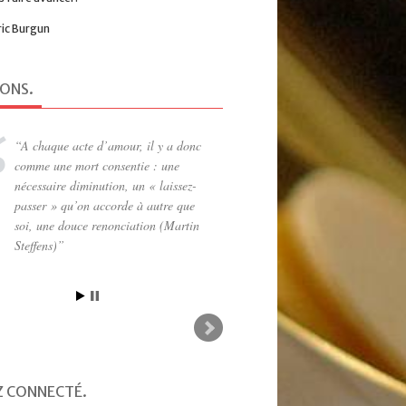
ric Burgun
IONS
.
A chaque acte d’amour, il y a donc
comme une mort consentie : une
nécessaire diminution, un « laissez-
passer » qu’on accorde à autre que
soi, une douce renonciation (Martin
Steffens)
Z CONNECTÉ
.