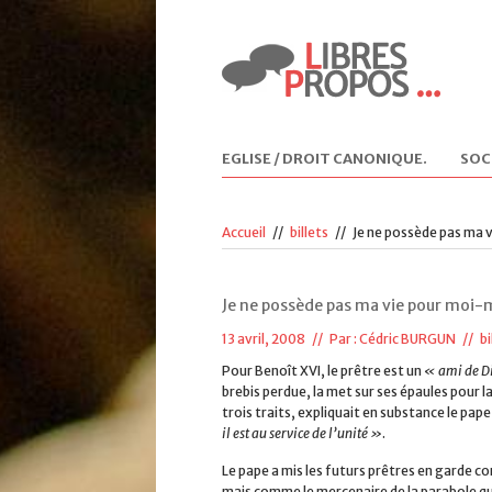
EGLISE / DROIT CANONIQUE
.
SOC
Accueil
//
billets
//
Je ne possède pas ma 
Je ne possède pas ma vie pour moi-
13 avril, 2008 // Par :
Cédric BURGUN
//
bi
Pour Benoît XVI, le prêtre est un
« ami de D
brebis perdue, la met sur ses épaules pour la
trois traits, expliquait en substance le pape
il est au service de l’unité »
.
Le pape a mis les futurs prêtres en garde co
mais comme le mercenaire de la parabole qui