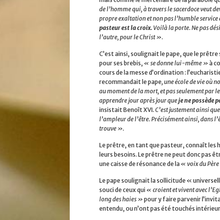
de l’homme qui, à travers le sacerdoce veut de
propre exaltation et non pas l’humble service 
pasteur est la croix.
Voilà la porte. Ne pas dé
l’autre, pour le Christ »
.
C’est ainsi, soulignait le pape, que le prêtre
pour ses brebis,
« se donne lui-même »
à co
cours de la messe d’ordination : l’eucharist
recommandait le pape
, une école de vie où 
au moment de la mort, et pas seulement par le
apprendre jour après jour que
je ne possède 
insistait Benoît XVI
. C’est justement ainsi qu
l’ampleur de l’être. Précisément ainsi, dans l’ê
trouve ».
Le prêtre, en tant que pasteur, connaît les 
leurs besoins. Le prêtre ne peut donc pas êt
une caisse de résonance de la
« voix du Père
Le pape soulignait la sollicitude « universe
souci de ceux qui
« croient et vivent avec l’Eg
long des haies »
pour y faire parvenir l’invi
entendu, ou n’ont pas été touchés intérie