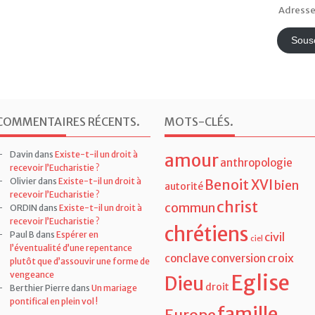
Adresse
e-
mail
Sousc
COMMENTAIRES RÉCENTS
.
MOTS-CLÉS
.
Davin
dans
Existe-t-il un droit à
amour
anthropologie
recevoir l’Eucharistie ?
Olivier
dans
Existe-t-il un droit à
Benoit XVI
bien
autorité
recevoir l’Eucharistie ?
christ
commun
ORDIN
dans
Existe-t-il un droit à
recevoir l’Eucharistie ?
chrétiens
Paul B
dans
Espérer en
civil
ciel
l’éventualité d’une repentance
croix
conclave
conversion
plutôt que d’assouvir une forme de
vengeance
Eglise
Dieu
droit
Berthier Pierre
dans
Un mariage
pontifical en plein vol !
famille