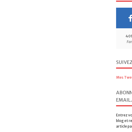
40
Fa
SUIVE
Mes Twe
ABONN
EMAIL.
Entrez vo
blog et r
article pa