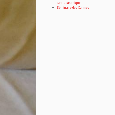
Droit canonique
Séminaire des Carmes