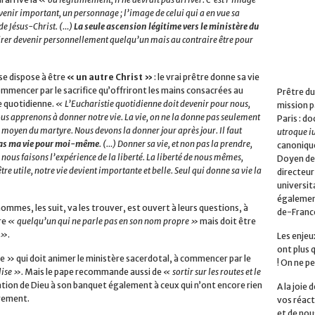
venir important, un personnage ; l’image de celui qui a en vue sa
de Jésus-Christ. (…)
La seule ascension légitime vers le ministère du
sirer devenir personnellement quelqu’un mais au contraire être pour
 se dispose à être
« un autre Christ »
: le vrai prêtre donne sa vie
mmencer par le sacrifice qu’offriront les mains consacrées au
Prêtre du
ie quotidienne.
« L’Eucharistie quotidienne doit devenir pour nous,
mission p
nous apprenons à donner notre vie. La vie, on ne la donne pas seulement
Paris : do
 moyen du martyre. Nous devons la donner jour après jour. Il faut
utroque i
pas ma vie pour moi-même
. (…) Donner sa vie, et non pas la prendre,
canonique
e nous faisons l’expérience de la liberté. La liberté de nous mêmes,
Doyen de 
tre utile, notre vie devient importante et belle. Seul qui donne sa vie la
directeur
universita
également
hommes, les suit, va les trouver, est ouvert à leurs questions, à
de-Franc
re
« quelqu’un qui ne parle pas en son nom propre »
mais doit être
 »
.
Les enjeu
ont plus 
lle » qui doit animer le ministère sacerdotal, à commencer par le
! On ne pe
lise ».
Mais le pape recommande aussi de
« sortir sur les routes et le
tation de Dieu à son banquet également à ceux qui n’ont encore rien
A la joie
urement.
vos réact
et de nou