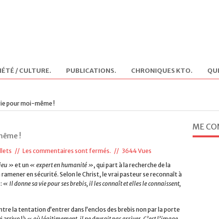
IÉTÉ / CULTURE
.
PUBLICATIONS
.
CHRONIQUES KTO
.
QUI
vie pour moi-même !
ME CO
même !
llets
//
Les commentaires sont fermés.
// 3644 Vues
ieu »
et un
« expert en humanité »
, qui part à la recherche de la
 ramener en sécurité. Selon le Christ, le vrai pasteur se reconnaît à
 :
« Il donne sa vie pour ses brebis, il les connaît et elles le connaissent,
ntre la tentation d’entrer dans l’enclos des brebis non par la porte
 arrive là
« où légitimement, il ne devrait pas arriver. C’est l’image