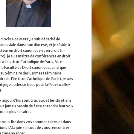
 diocèse de Metz, je suis détaché de
aroissiale dans mon diocèse, et je réside à
cteur en droit canonique et en droit (
in
ure
), je suis maître de conférences en droit
 à l’Institut Catholique de Paris, Vice-
la Faculté de Droit canonique, ainsi que
 au Séminaire des Carmes (séminaire
ire de l’Institut Catholique de Paris). Je suis
 juge ecclésiastique pour la Province Ile-
e.
x aujourd’hui sont cruciaux et les chrétiens
que jamais besoin de faire entendre leur voix
ut ne plus se taire …
 de vous lire dans vos commentaires et dans
ions ! A la joie surtout de vous rencontrer
s faire avancer.