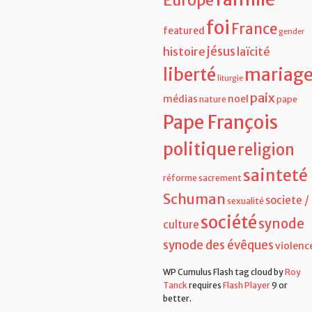
Europe
foi
France
featured
gender
jésus
histoire
laïcité
liberté
mariag
liturgie
paix
médias
noel
nature
pape
Pape François
politique
religion
sainteté
réforme
sacrement
Schuman
societe /
sexualité
société
synode
culture
synode des évêques
violenc
WP Cumulus Flash tag cloud by
Roy
Tanck
requires
Flash Player
9 or
better.