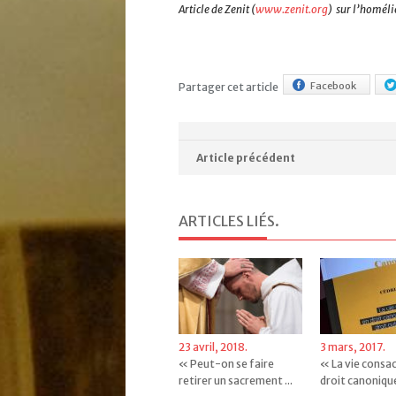
Article de Zenit (
www.zenit.org
) sur l’homéli
Facebook
Partager cet article
Article précédent
ARTICLES LIÉS
.
23 avril, 2018.
3 mars, 2017.
« Peut-on se faire
« La vie consa
retirer un sacrement ...
droit canonique 