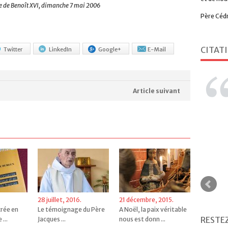
e de Benoît XVI, dimanche 7 mai 2006
Père Céd
CITAT
Twitter
LinkedIn
Google+
E-Mail
Article suivant
28 juillet, 2016.
21 décembre, 2015.
crée en
Le témoignage du Père
A Noël, la paix véritable
RESTE
...
Jacques ...
nous est donn ...