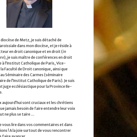
 diocèse de Metz, je suis détaché de
aroissiale dans mon diocèse, et je réside à
cteur en droit canonique et en droit (
in
ure
), je suis maître de conférences en droit
 à l’Institut Catholique de Paris, Vice-
la Faculté de Droit canonique, ainsi que
 au Séminaire des Carmes (séminaire
ire de l’Institut Catholique de Paris). Je suis
 juge ecclésiastique pour la Province Ile-
e.
x aujourd’hui sont cruciaux et les chrétiens
que jamais besoin de faire entendre leur voix
ut ne plus se taire …
 de vous lire dans vos commentaires et dans
ions ! A la joie surtout de vous rencontrer
s faire avancer.