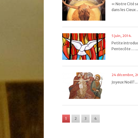
« Notre Cité s
dans les Cieux ..
5 juin, 2014.
Petite introduc
Pentecôte … ...
24 décembre, 2
Joyeux Noël ! ...
1
2
3
4