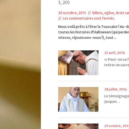
3, 20)
29 octobre, 2015 //
billets
,
eglise, droit c
//
Les commentaires sont fermés.
Nous voilà prêts à fêter la Toussaint ! Au-d
toutes les histoires d’Halloween (qui perden
vitesse, réjouissons-nous !), tout ...
23 avril, 2018.
« Peut-on se f
retirer un sacre
28 juillet, 2016.
Le témoignage
Jacques ...
29 octobre, 201