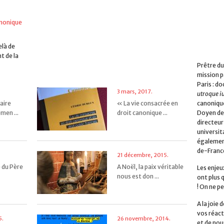
anonique
elà de
t de la
Prêtre du
mission p
Paris : do
3 mars, 2017.
utroque i
canonique
aire
« La vie consacrée en
Doyen de 
men ...
droit canonique ...
directeur
universita
également
de-Franc
21 décembre, 2015.
 du Père
A Noël, la paix véritable
Les enjeu
nous est don ...
ont plus 
! On ne pe
A la joie
vos réact
5.
26 novembre, 2014.
et de nou