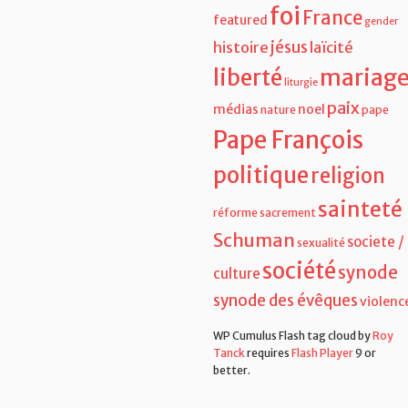
foi
France
featured
gender
jésus
histoire
laïcité
liberté
mariag
liturgie
paix
médias
noel
nature
pape
Pape François
politique
religion
sainteté
réforme
sacrement
Schuman
societe /
sexualité
société
synode
culture
synode des évêques
violenc
WP Cumulus Flash tag cloud by
Roy
Tanck
requires
Flash Player
9 or
better.