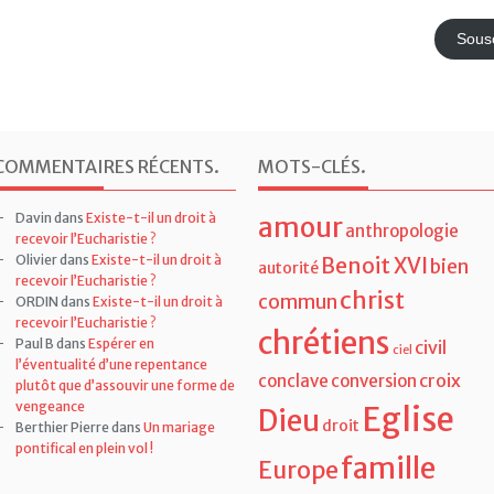
e-
mail
Sousc
COMMENTAIRES RÉCENTS
.
MOTS-CLÉS
.
Davin
dans
Existe-t-il un droit à
amour
anthropologie
recevoir l’Eucharistie ?
Olivier
dans
Existe-t-il un droit à
Benoit XVI
bien
autorité
recevoir l’Eucharistie ?
christ
commun
ORDIN
dans
Existe-t-il un droit à
recevoir l’Eucharistie ?
chrétiens
Paul B
dans
Espérer en
civil
ciel
l’éventualité d’une repentance
croix
conclave
conversion
plutôt que d’assouvir une forme de
vengeance
Eglise
Dieu
droit
Berthier Pierre
dans
Un mariage
pontifical en plein vol !
famille
Europe