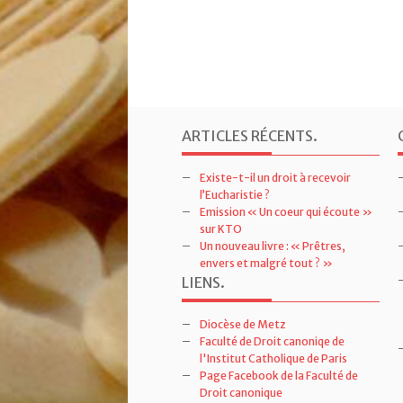
ARTICLES RÉCENTS
.
Existe-t-il un droit à recevoir
l’Eucharistie ?
Emission « Un coeur qui écoute »
sur KTO
Un nouveau livre : « Prêtres,
envers et malgré tout ? »
LIENS
.
Diocèse de Metz
Faculté de Droit canoniqe de
l'Institut Catholique de Paris
Page Facebook de la Faculté de
Droit canonique