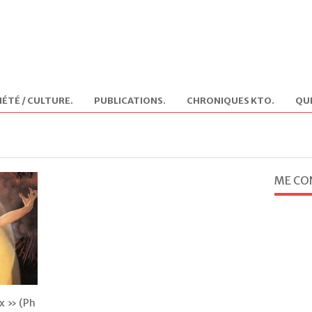
IÉTÉ / CULTURE
.
PUBLICATIONS
.
CHRONIQUES KTO
.
QUI
ME CO
ux » (Ph