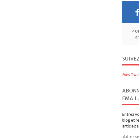
40
Fa
SUIVE
Mes Twe
ABONN
EMAIL.
Entrez vo
blog et r
article pa
Adresse