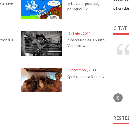
e trouve
« L’avent, pour qui,
Père Céd
.
pourquoi ? » ...
CITAT
13 février, 2014.
tion à la
A l’occasion de la Saint-
Valentin … ...
013.
17 décembre, 2013.
Quel cadeau à Noël ? ...
RESTE