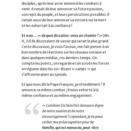
disciples, après leur avoir annoncé les combats à
venir. Il venait de leur annoncer sa future passion,
son rejet du peuple, et leurs persécutions possibles. Il
venait aussi de leur annoncer sa victoire sur la mort
et les exhortait à la confiance !
Et non …
« de quoi discutiez-vous en chemin ? »
(Mc
9, 33)
Ils discutaient de savoir qui serait le plus grand.
Cette discussion, je vous l’avoue, me fait penser à un
bon nombre de réactions sur les réseaux sociaux et
dans quelques médias, ces derniers temps. On
compte les points, on regarde et on scrute les forces
en vigueur dans les soi-disant « camps » qui
s’affronteraient au synode.
Et que nous dit le Pape François, profondément ? Il
annonce ce même combat ; il nous exhorte à la
même confiance et au même engagement :
« Combien (la famille) demeure digne
de notre soutien et de notre
encouragement ! Cependant, je ne peux
cacher ma préoccupation pour
la
famille,
qui est menacée, peut-être