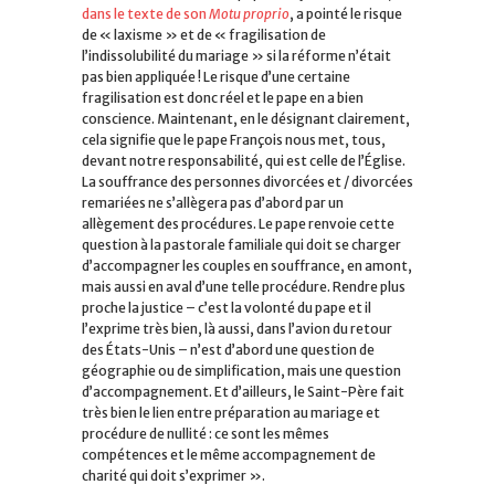
dans le texte de son
Motu proprio
, a pointé le risque
de « laxisme » et de « fragilisation de
l’indissolubilité du mariage » si la réforme n’était
pas bien appliquée ! Le risque d’une certaine
fragilisation est donc réel et le pape en a bien
conscience. Maintenant, en le désignant clairement,
cela signifie que le pape François nous met, tous,
devant notre responsabilité, qui est celle de l’Église.
La souffrance des personnes divorcées et / divorcées
remariées ne s’allègera pas d’abord par un
allègement des procédures. Le pape renvoie cette
question à la pastorale familiale qui doit se charger
d’accompagner les couples en souffrance, en amont,
mais aussi en aval d’une telle procédure. Rendre plus
proche la justice – c’est la volonté du pape et il
l’exprime très bien, là aussi, dans l’avion du retour
des États-Unis – n’est d’abord une question de
géographie ou de simplification, mais une question
d’accompagnement. Et d’ailleurs, le Saint-Père fait
très bien le lien entre préparation au mariage et
procédure de nullité : ce sont les mêmes
compétences et le même accompagnement de
charité qui doit s’exprimer ».