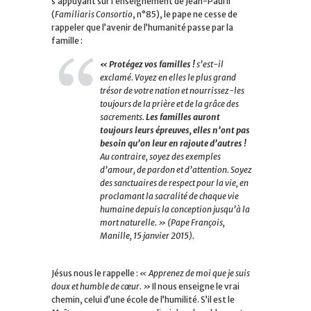
s’appuyant sur l’enseignement de Jean-Paul II
(
Familiaris Consortio
, n°85), le pape ne cesse de
rappeler que l’avenir de l’humanité passe par la
famille :
« Protégez vos familles !
s’est-il
exclamé.
Voyez en elles le plus grand
trésor de votre nation et nourrissez-les
toujours de la prière et de la grâce des
sacrements.
Les familles auront
toujours leurs épreuves, elles n’ont pas
besoin qu’on leur en rajoute d’autres !
Au contraire, soyez des exemples
d’amour, de pardon et d’attention. Soyez
des sanctuaires de respect pour la vie, en
proclamant la sacralité de chaque vie
humaine depuis la conception jusqu’à la
mort naturelle. »
(Pape François,
Manille, 15 janvier 2015).
Jésus nous le rappelle :
« Apprenez de moi que je suis
doux et humble de cœur. »
Il nous enseigne le vrai
chemin, celui d’une école de l’humilité. S’il est le