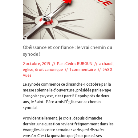
Obéissance et confiance : le vrai chemin du
synode !
2 octobre, 2015 // Par :
Cédric BURGUN
//
a chaud
,
eglise, droit canonique
//
1 commentaire
// 5480
Vues
Le synode commence ce dimanche 4 octobre par la
messe solennelle d’ouverture, présidée par le Pape
François : ça y est, c’est parti ! Depuis près de deux
ans, le Saint-Père a mis l’Église sur ce chemin
synodal.
Providentiellement, je crois, depuis dimanche
dernier, une question revient fréquemment dans les
évangiles de cette semaine :
« de quoi discutiez-
vous ? »
C’est la question que Jésus pose à ses