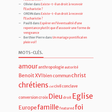
Olivier
dans
Existe-t-il un droit à recevoir
l’Eucharistie ?
ORDIN
dans
Existe-t-il un droit à recevoir
l’Eucharistie ?
Paul B
dans
Espérer en l’éventualité d’une
repentance plutôt que d’assouvir une forme de
vengeance
Berthier Pierre
dans
Un mariage pontifical en
plein vol !
MOTS-CLÉS
.
amour
anthropologie
autorité
christ
Benoit XVI
bien commun
chrétiens
civil
conclave
ciel
Eglise
Dieu
croix
conversion
droit
famille
foi
Europe
featured