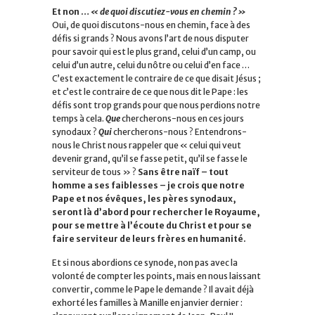
Et non …
« de quoi discutiez-vous en chemin ? »
Oui, de quoi discutons-nous en chemin, face à des
défis si grands ? Nous avons l’art de nous disputer
pour savoir qui est le plus grand, celui d’un camp, ou
celui d’un autre, celui du nôtre ou celui d’en face …
C’est exactement le contraire de ce que disait Jésus ;
et c’est le contraire de ce que nous dit le Pape : les
défis sont trop grands pour que nous perdions notre
temps à cela.
Que
chercherons-nous en ces jours
synodaux ?
Qui
chercherons-nous ? Entendrons-
nous le Christ nous rappeler que « celui qui veut
devenir grand, qu’il se fasse petit, qu’il se fasse le
serviteur de tous » ?
Sans être naïf – tout
homme a ses faiblesses – je crois que notre
Pape et nos évêques, les pères synodaux,
seront là d’abord pour rechercher le Royaume,
pour se mettre à l’écoute du Christ et pour se
faire serviteur de leurs frères en humanité.
Et si nous abordions ce synode, non pas avec la
volonté de compter les points, mais en nous laissant
convertir, comme le Pape le demande ? Il avait déjà
exhorté les familles à Manille en janvier dernier :