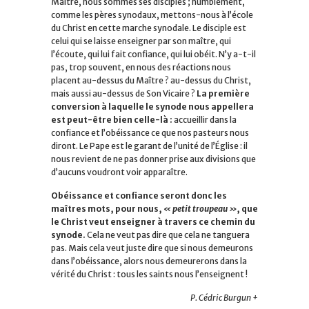
Maître, nous sommes ses disciples ; humblement,
comme les pères synodaux, mettons-nous à l’école
du Christ en cette marche synodale. Le disciple est
celui qui se laisse enseigner par son maître, qui
l’écoute, qui lui fait confiance, qui lui obéit. N’y a-t-il
pas, trop souvent, en nous des réactions nous
placent au-dessus du Maître ? au-dessus du Christ,
mais aussi au-dessus de Son Vicaire ?
La première
conversion à laquelle le synode nous appellera
est peut-être bien celle-là :
accueillir dans la
confiance et l’obéissance ce que nos pasteurs nous
diront. Le Pape est le garant de l’unité de l’Église : il
nous revient de ne pas donner prise aux divisions que
d’aucuns voudront voir apparaître.
Obéissance et confiance seront donc les
maîtres mots, pour nous,
« petit troupeau »
, que
le Christ veut enseigner à travers ce chemin du
synode.
Cela ne veut pas dire que cela ne tanguera
pas. Mais cela veut juste dire que si nous demeurons
dans l’obéissance, alors nous demeurerons dans la
vérité du Christ : tous les saints nous l’enseignent !
P. Cédric Burgun +