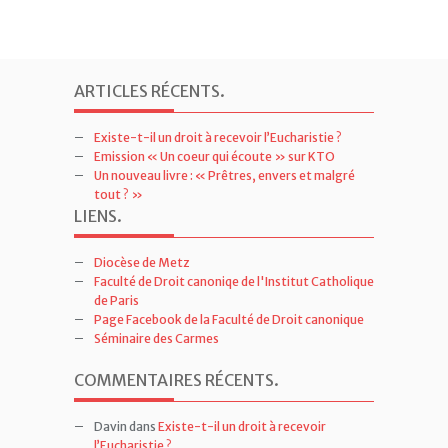
ARTICLES RÉCENTS
.
Existe-t-il un droit à recevoir l’Eucharistie ?
Emission « Un coeur qui écoute » sur KTO
Un nouveau livre : « Prêtres, envers et malgré
tout ? »
LIENS
.
Diocèse de Metz
Faculté de Droit canoniqe de l'Institut Catholique
de Paris
Page Facebook de la Faculté de Droit canonique
Séminaire des Carmes
COMMENTAIRES RÉCENTS
.
Davin
dans
Existe-t-il un droit à recevoir
l’Eucharistie ?