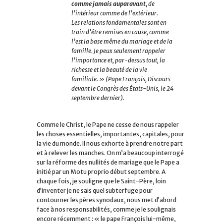
comme jamais auparavant,
de
l’intérieur comme de l’extérieur.
Les relations fondamentales sont en
train d’être remises en cause, comme
l’est la base même du mariage et de la
famille. Je peux seulement rappeler
l’importance et, par-dessus tout, la
richesse et la beauté de la vie
familiale. »
(Pape François, Discours
devant le Congrès des États-Unis, le 24
septembre dernier).
Comme le Christ, le Pape ne cesse de nous rappeler
les choses essentielles, importantes, capitales, pour
la vie du monde. Il nous exhorte à prendre notre part
et à relever les manches. On m’a beaucoup interrogé
sur la réforme des nullités de mariage que le Pape a
initié par un Motu proprio début septembre. A
chaque fois, je souligne que le Saint-Père, loin
d’inventer je ne sais quel subterfuge pour
contourner les pères synodaux, nous met d’abord
face à nos responsabilités, comme je le soulignais
encore récemment : « le pape François lui-même,