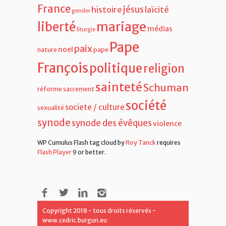
France
jésus
histoire
laïcité
gender
liberté
mariage
médias
liturgie
Pape
paix
noel
nature
pape
François
politique
religion
sainteté
Schuman
réforme
sacrement
société
societe / culture
sexualité
synode
synode des évêques
violence
WP Cumulus Flash tag cloud by
Roy Tanck
requires
Flash Player
9 or better.
Copyright 2018 - tous droits réservés -
www.cedric.burgun.eu