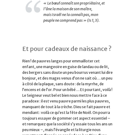
« Le bœuf connaît son propriétaire, et
l’âne la maison de son maître,
mais Israël ne la connaît pas, mon
peuple ne comprend pas »
(Is 1, 3).
Et pour cadeaux de naissance ?
Rien ! de pauvres langes pour emmailloter cet
enfant, une mangeoire en guise de landau ou de lit,
des bergers sans doute un peu bourrus venant lui dire
bonjour, et des mages venus d’on ne sait où … un peu
à côté de la plaque, sans doute : de la myrrhe, de
l’encens et de l’or. Pour un bébé … Et pourtant, voilà !
Le Seigneur veut bel et bien nous mettre face à ce
paradoxe : il est venu pauvre parmi les plus pauvres,
manquant de tout à la crèche. Dieu se fait pauvre et
mendiant : voilà ce qu’est la fête de Noël. On pourra
toujours essayer de gommer cet aspect essentiel –
et remarquez que la société s’y essaie tous les ans un
peu mieux –, mais l’évangile et la liturgie nous