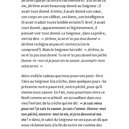
Jérôme (que je raconte ici de mémoire) : à la fin de sa
vie, Jérôme avait beaucoup donné au Seigneur ; il
avait tout donné. Ermite, il avait donné son cœur,
son corps en son célibat, ses biens, son intelligence
(il avait traduit toute la bible en latin !). Bref, il avait
tout donné ; apparemment et légitimement, il
pensait voir tout donné. Le Seigneur, dans sa prière,
vint lui dire :
« Jérôme, tu ne m’as pas tout donné »
.
Jérôme rechigna un peu et contesta (on le
comprend !). Mais le Seigneur lui redit :
« Jérôme, tu
ne m’as pas tout donné. Tu ne m’as pas donné ton péché.
Donne-le-moi et je pourrais te sauver, accomplir mon
salut en toi. »
Alors voilà le cadeau que nous pourrons peut-être
faire au Seigneur à la crèche, dans quelques jours : lui
présenter notre pauvreté, notre péché, pour qu’il
vienne nous sauver. En fait, nous pourrions vivre ce
Noël comme un vrai Noël : en accueillant dans nos
vies l’enfant de la crèche qui me dit :
« Je suis venu
pour toi ! Je suis te sauver. Je suis t’aimer. Donne-moi
ton péché, montre-moi ta vie, et je te donnerai ma
vie ! »
Ainsi, le salut du Seigneur ne sera pas un dû que
nous réclamerions à la fin de notre vie comme des