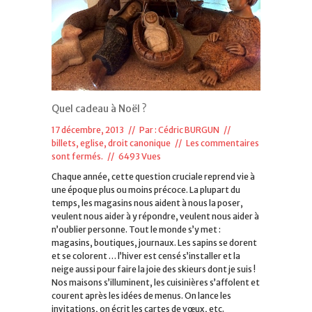
Quel cadeau à Noël ?
17 décembre, 2013 // Par :
Cédric BURGUN
//
billets
,
eglise, droit canonique
//
Les commentaires
sont fermés.
// 6493 Vues
Chaque année, cette question cruciale reprend vie à
une époque plus ou moins précoce. La plupart du
temps, les magasins nous aident à nous la poser,
veulent nous aider à y répondre, veulent nous aider à
n’oublier personne. Tout le monde s’y met :
magasins, boutiques, journaux. Les sapins se dorent
et se colorent … l’hiver est censé s’installer et la
neige aussi pour faire la joie des skieurs dont je suis !
Nos maisons s’illuminent, les cuisinières s’affolent et
courent après les idées de menus. On lance les
invitations, on écrit les cartes de vœux, etc.