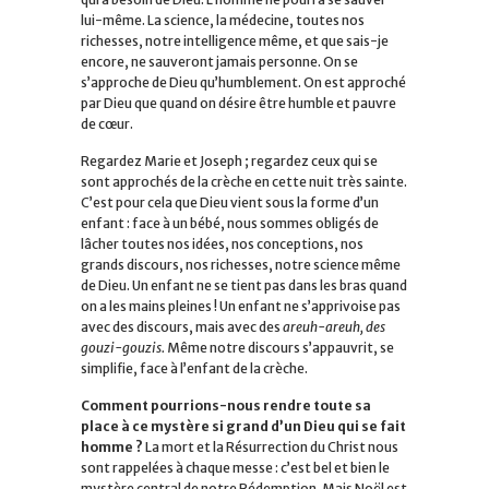
lui-même. La science, la médecine, toutes nos
richesses, notre intelligence même, et que sais-je
encore, ne sauveront jamais personne. On se
s’approche de Dieu qu’humblement. On est approché
par Dieu que quand on désire être humble et pauvre
de cœur.
Regardez Marie et Joseph ; regardez ceux qui se
sont approchés de la crèche en cette nuit très sainte.
C’est pour cela que Dieu vient sous la forme d’un
enfant : face à un bébé, nous sommes obligés de
lâcher toutes nos idées, nos conceptions, nos
grands discours, nos richesses, notre science même
de Dieu. Un enfant ne se tient pas dans les bras quand
on a les mains pleines ! Un enfant ne s’apprivoise pas
avec des discours, mais avec des
areuh-areuh, des
gouzi-gouzis.
Même notre discours s’appauvrit, se
simplifie, face à l’enfant de la crèche.
Comment pourrions-nous rendre toute sa
place à ce mystère si grand d’un Dieu qui se fait
homme ?
La mort et la Résurrection du Christ nous
sont rappelées à chaque messe : c’est bel et bien le
mystère central de notre Rédemption. Mais Noël est