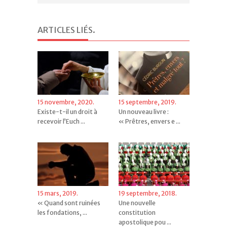
ARTICLES LIÉS
.
15 novembre, 2020.
15 septembre, 2019.
Existe-t-il un droit à
Un nouveau livre :
recevoir l’Euch ...
« Prêtres, envers e ...
15 mars, 2019.
19 septembre, 2018.
« Quand sont ruinées
Une nouvelle
les fondations, ...
constitution
apostolique pou ...