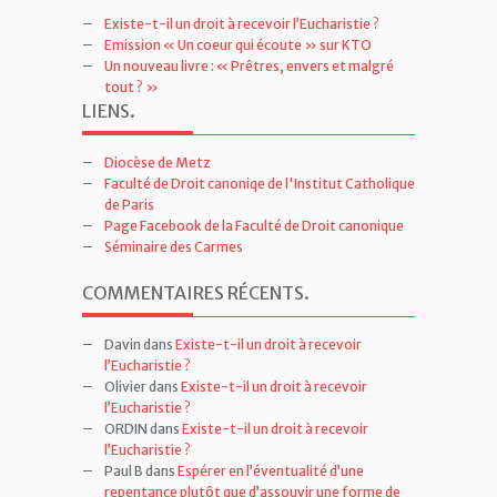
Existe-t-il un droit à recevoir l’Eucharistie ?
Emission « Un coeur qui écoute » sur KTO
Un nouveau livre : « Prêtres, envers et malgré
tout ? »
LIENS
.
Diocèse de Metz
Faculté de Droit canoniqe de l'Institut Catholique
de Paris
Page Facebook de la Faculté de Droit canonique
Séminaire des Carmes
COMMENTAIRES RÉCENTS
.
Davin
dans
Existe-t-il un droit à recevoir
l’Eucharistie ?
Olivier
dans
Existe-t-il un droit à recevoir
l’Eucharistie ?
ORDIN
dans
Existe-t-il un droit à recevoir
l’Eucharistie ?
Paul B
dans
Espérer en l’éventualité d’une
repentance plutôt que d’assouvir une forme de