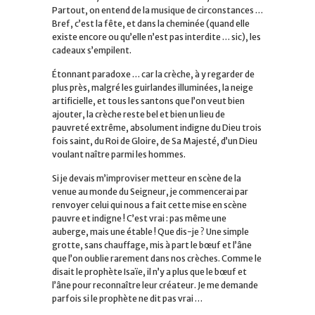
Partout, on entend de la musique de circonstances …
Bref, c’est la fête, et dans la cheminée (quand elle
existe encore ou qu’elle n’est pas interdite … sic), les
cadeaux s’empilent.
Étonnant paradoxe … car la crèche, à y regarder de
plus près, malgré les guirlandes illuminées, la neige
artificielle, et tous les santons que l’on veut bien
ajouter, la crèche reste bel et bien un lieu de
pauvreté extrême, absolument indigne du Dieu trois
fois saint, du Roi de Gloire, de Sa Majesté, d’un Dieu
voulant naître parmi les hommes.
Si je devais m’improviser metteur en scène de la
venue au monde du Seigneur, je commencerai par
renvoyer celui qui nous a fait cette mise en scène
pauvre et indigne ! C’est vrai : pas même une
auberge, mais une étable ! Que dis-je ? Une simple
grotte, sans chauffage, mis à part le bœuf et l’âne
que l’on oublie rarement dans nos crèches. Comme le
disait le prophète Isaïe, il n’y a plus que le bœuf et
l’âne pour reconnaître leur créateur. Je me demande
parfois si le prophète ne dit pas vrai …