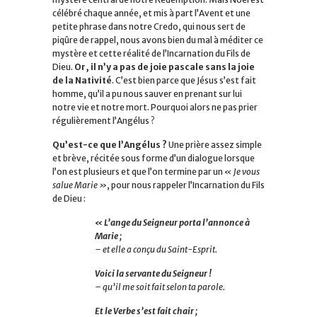
célébré chaque année, et mis à part l’Avent et une
petite phrase dans notre Credo, qui nous sert de
piqûre de rappel, nous avons bien du mal à méditer ce
mystère et cette réalité de l’Incarnation du Fils de
Dieu.
Or, il n’y a pas de joie pascale sans la joie
de la Nativité
. C’est bien parce que Jésus s’est fait
homme, qu’il a pu nous sauver en prenant sur lui
notre vie et notre mort. Pourquoi alors ne pas prier
régulièrement l’Angélus ?
Qu’est-ce que l’Angélus ?
Une prière assez simple
et brève, récitée sous forme d’un dialogue lorsque
l’on est plusieurs et que l’on termine par un
« Je vous
salue Marie »
, pour nous rappeler l’Incarnation du Fils
de Dieu :
« L’ange du Seigneur porta l’annonce à
Marie ;
– et elle a conçu du Saint-Esprit.
Voici la servante du Seigneur !
– qu’il me soit fait selon ta parole.
Et le Verbe s’est fait chair ;