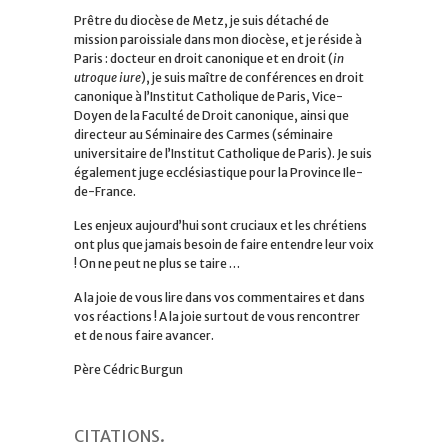
Prêtre du diocèse de Metz, je suis détaché de
mission paroissiale dans mon diocèse, et je réside à
Paris : docteur en droit canonique et en droit (
in
utroque iure
), je suis maître de conférences en droit
canonique à l’Institut Catholique de Paris, Vice-
Doyen de la Faculté de Droit canonique, ainsi que
directeur au Séminaire des Carmes (séminaire
universitaire de l’Institut Catholique de Paris). Je suis
également juge ecclésiastique pour la Province Ile-
de-France.
Les enjeux aujourd’hui sont cruciaux et les chrétiens
ont plus que jamais besoin de faire entendre leur voix
! On ne peut ne plus se taire …
A la joie de vous lire dans vos commentaires et dans
vos réactions ! A la joie surtout de vous rencontrer
et de nous faire avancer.
Père Cédric Burgun
CITATIONS
.