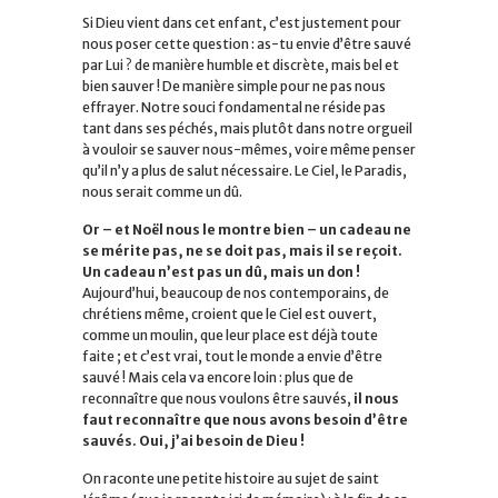
Si Dieu vient dans cet enfant, c’est justement pour
nous poser cette question : as-tu envie d’être sauvé
par Lui ? de manière humble et discrète, mais bel et
bien sauver ! De manière simple pour ne pas nous
effrayer. Notre souci fondamental ne réside pas
tant dans ses péchés, mais plutôt dans notre orgueil
à vouloir se sauver nous-mêmes, voire même penser
qu’il n’y a plus de salut nécessaire. Le Ciel, le Paradis,
nous serait comme un dû.
Or – et Noël nous le montre bien – un cadeau ne
se mérite pas, ne se doit pas, mais il se reçoit.
Un cadeau n’est pas un dû, mais un don !
Aujourd’hui, beaucoup de nos contemporains, de
chrétiens même, croient que le Ciel est ouvert,
comme un moulin, que leur place est déjà toute
faite ; et c’est vrai, tout le monde a envie d’être
sauvé ! Mais cela va encore loin : plus que de
reconnaître que nous voulons être sauvés,
il nous
faut reconnaître que nous avons besoin d’être
sauvés. Oui, j’ai besoin de Dieu !
On raconte une petite histoire au sujet de saint