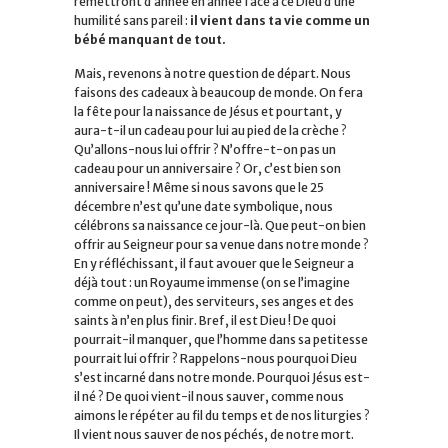
remettront d’année en année face à ce Dieu d’une
humilité sans pareil :
il vient dans ta vie comme un
bébé manquant de tout.
Mais, revenons à notre question de départ. Nous
faisons des cadeaux à beaucoup de monde. On fera
la fête pour la naissance de Jésus et pourtant, y
aura-t-il un cadeau pour lui au pied de la crèche ?
Qu’allons-nous lui offrir ? N’offre-t-on pas un
cadeau pour un anniversaire ? Or, c’est bien son
anniversaire ! Même si nous savons que le 25
décembre n’est qu’une date symbolique, nous
célébrons sa naissance ce jour-là. Que peut-on bien
offrir au Seigneur pour sa venue dans notre monde ?
En y réfléchissant, il faut avouer que le Seigneur a
déjà tout : un Royaume immense (on se l’imagine
comme on peut), des serviteurs, ses anges et des
saints à n’en plus finir. Bref, il est Dieu ! De quoi
pourrait-il manquer, que l’homme dans sa petitesse
pourrait lui offrir ? Rappelons-nous pourquoi Dieu
s’est incarné dans notre monde. Pourquoi Jésus est-
il né ? De quoi vient-il nous sauver, comme nous
aimons le répéter au fil du temps et de nos liturgies ?
Il vient nous sauver de nos péchés, de notre mort.