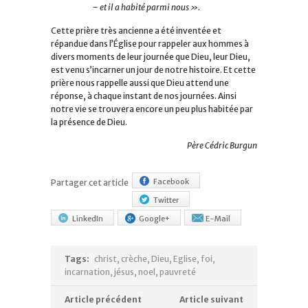
– et il a habité parmi nous ».
Cette prière très ancienne a été inventée et
répandue dans l’Église pour rappeler aux hommes à
divers moments de leur journée que Dieu, leur Dieu,
est venu s’incarner un jour de notre histoire. Et cette
prière nous rappelle aussi que Dieu attend une
réponse, à chaque instant de nos journées. Ainsi
notre vie se trouvera encore un peu plus habitée par
la présence de Dieu.
Père Cédric Burgun
Facebook
Partager cet article
Twitter
LinkedIn
Google+
E-Mail
Tags:
christ
,
crèche
,
Dieu
,
Eglise
,
foi
,
incarnation
,
jésus
,
noel
,
pauvreté
Article précédent
Article suivant