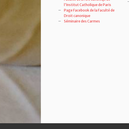
l'Institut Catholique de Paris
Page Facebook de la Faculté de
Droit canonique
Séminaire des Carmes