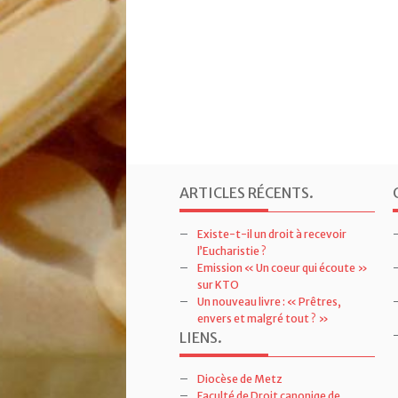
ARTICLES RÉCENTS
.
Existe-t-il un droit à recevoir
l’Eucharistie ?
Emission « Un coeur qui écoute »
sur KTO
Un nouveau livre : « Prêtres,
envers et malgré tout ? »
LIENS
.
Diocèse de Metz
Faculté de Droit canoniqe de