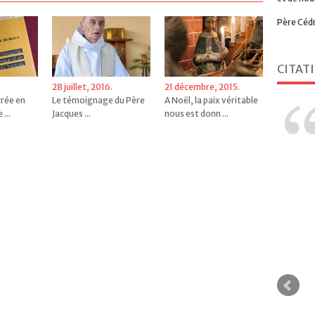
Père Céd
CITAT
28 juillet, 2016.
21 décembre, 2015.
crée en
Le témoignage du Père
A Noël, la paix véritable
...
Jacques ...
nous est donn ...