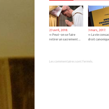
23 avril, 2018.
3 mars, 2017.
« Peut-on se faire
« La vie consa
retirer un sacrement ...
droit canonique 
Les commentaires sont fermés.