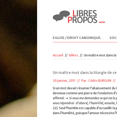
EGLISE / DROIT CANONIQUE
.
SOC
Accueil
//
billets
//
Un maître mot dans la l
Un maître mot dans la liturgie de ce
30 janvier, 2011 // Par :
Cédric BURGUN
//
Si un mot devait résumer l’abaissement du Ch
devenue comme une pierre de fondation d’un
affirmé :
« Si vous me demandez ce qui est le pl
vous répondrai : d’abord, l’humilité, ensuite, 
22). Seul l’humble est capable d’accueillir l
dans l’humilité, puisque l’amour nécessite l