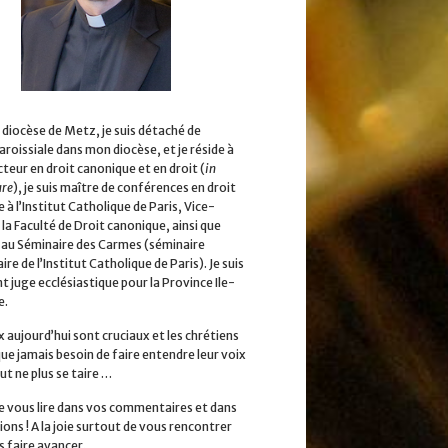
 diocèse de Metz, je suis détaché de
aroissiale dans mon diocèse, et je réside à
cteur en droit canonique et en droit (
in
ure
), je suis maître de conférences en droit
 à l’Institut Catholique de Paris, Vice-
la Faculté de Droit canonique, ainsi que
 au Séminaire des Carmes (séminaire
ire de l’Institut Catholique de Paris). Je suis
 juge ecclésiastique pour la Province Ile-
e.
x aujourd’hui sont cruciaux et les chrétiens
que jamais besoin de faire entendre leur voix
ut ne plus se taire …
 de vous lire dans vos commentaires et dans
ions ! A la joie surtout de vous rencontrer
s faire avancer.