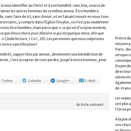
nous identifier au Christ et à son humilité : unis à lui, source de
d’aimer les autres hommes de ce même amour. Être humble à
de, sans faire de tri, sans choisir, et en faisant mourir en nous tous
rsistants, y compris dans l’Eglise ! De plus, ce n’est pas seulement
 devons être humbles, mais parce que «
ce qui est d’origine modeste,
 ce que Dieu a choisi pour détruire ce qui est quelque chose, afin que
Prêtre du
.
» (2nde lecture, 1 Co 1, 29). Les personnes que nous méprisons
mission p
r notre sanctification !
Paris : do
humilité), supportées par amour, deviennent une bénédiction de
utroque i
cevoir, c’est accepter de tout perdre, jusqu’à notre honneur, pour
canonique
Doyen de 
directeur
universita
Twitter
LinkedIn
Google+
E-Mail
également
de-Franc
Les enjeu
ont plus 
Article suivant
! On ne pe
A la joie
vos réact
et de nou