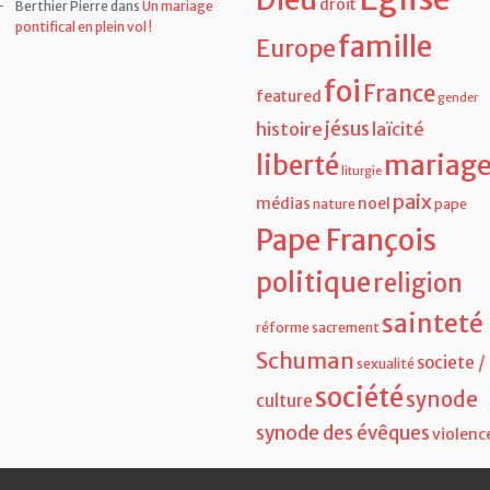
droit
Berthier Pierre
dans
Un mariage
pontifical en plein vol !
famille
Europe
foi
France
featured
gender
jésus
histoire
laïcité
liberté
mariag
liturgie
paix
médias
noel
nature
pape
Pape François
politique
religion
sainteté
réforme
sacrement
Schuman
societe /
sexualité
société
synode
culture
synode des évêques
violenc
WP Cumulus Flash tag cloud by
Roy