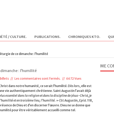
IÉTÉ / CULTURE
.
PUBLICATIONS
.
CHRONIQUES KTO
.
QUI
iturgie de ce dimanche : l’humilité
ME CO
 dimanche : l’humilité
billets
//
Les commentaires sont fermés.
// 6672 Vues
rist dans notre humanité, ce serait l’humilité. Dès lors, elle est
e vie authentiquement chrétienne. Saint Augustin l’avait déjà
us essentiel dans la religion et dans la discipline de Jésus-Christ, je
l’humilité et en troisième lieu, l’humilité. »
(St Augustin,
Epist
. 118,
a présence de Dieu et d’en discerner l’œuvre. Dieu ne se donne que
’humilité pour être véritablement accueilli comme tel.