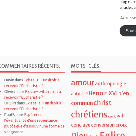
blog et r
article pa
Adresse
e-
mail
Sousc
COMMENTAIRES RÉCENTS
.
MOTS-CLÉS
.
Davin
dans
Existe-t-il un droit à
amour
anthropologie
recevoir l’Eucharistie ?
Olivier
dans
Existe-t-il un droit à
Benoit XVI
bien
autorité
recevoir l’Eucharistie ?
christ
commun
ORDIN
dans
Existe-t-il un droit à
recevoir l’Eucharistie ?
chrétiens
Paul B
dans
Espérer en
civil
ciel
l’éventualité d’une repentance
croix
conclave
conversion
plutôt que d’assouvir une forme de
vengeance
Eglise
Dieu