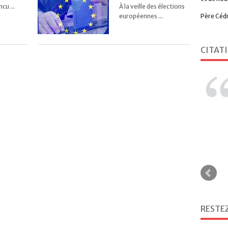
cu ...
À la veille des élections
Père Céd
européennes ...
CITAT
RESTE