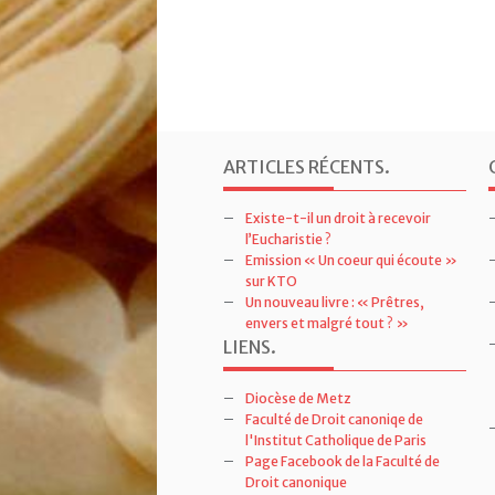
ARTICLES RÉCENTS
.
Existe-t-il un droit à recevoir
l’Eucharistie ?
Emission « Un coeur qui écoute »
sur KTO
Un nouveau livre : « Prêtres,
envers et malgré tout ? »
LIENS
.
Diocèse de Metz
Faculté de Droit canoniqe de
l'Institut Catholique de Paris
Page Facebook de la Faculté de
Droit canonique
Séminaire des Carmes