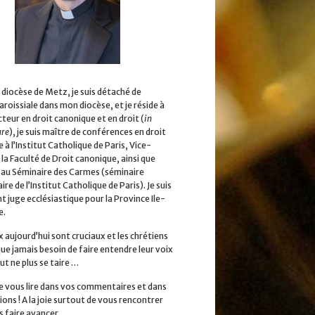
 diocèse de Metz, je suis détaché de
aroissiale dans mon diocèse, et je réside à
cteur en droit canonique et en droit (
in
ure
), je suis maître de conférences en droit
 à l’Institut Catholique de Paris, Vice-
la Faculté de Droit canonique, ainsi que
 au Séminaire des Carmes (séminaire
ire de l’Institut Catholique de Paris). Je suis
 juge ecclésiastique pour la Province Ile-
e.
x aujourd’hui sont cruciaux et les chrétiens
que jamais besoin de faire entendre leur voix
ut ne plus se taire …
 de vous lire dans vos commentaires et dans
ions ! A la joie surtout de vous rencontrer
s faire avancer.