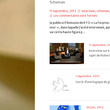
Schuman
11 septembre, 2013 //
interview
,
schuman,
//
Les commentaires sont fermés.
Je publie ici l’émission de KTO « La foi prise
mot », dans laquelle j’ai été interviewé, qui
sur cette haute figure p ...
11 septembre, 2
Interview sur 
sujet de Robert 
1 septembre, 2013.
Sortir d’une logique de gu
20 juin, 2012.