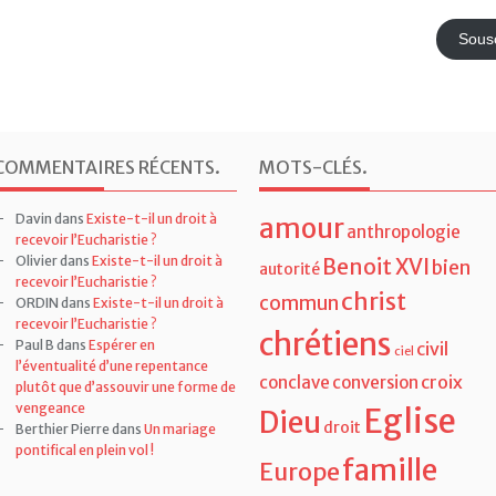
COMMENTAIRES RÉCENTS
.
MOTS-CLÉS
.
Davin
dans
Existe-t-il un droit à
amour
anthropologie
recevoir l’Eucharistie ?
Olivier
dans
Existe-t-il un droit à
Benoit XVI
bien
autorité
recevoir l’Eucharistie ?
christ
commun
ORDIN
dans
Existe-t-il un droit à
recevoir l’Eucharistie ?
chrétiens
Paul B
dans
Espérer en
civil
ciel
l’éventualité d’une repentance
croix
conclave
conversion
plutôt que d’assouvir une forme de
vengeance
Eglise
Dieu
droit
Berthier Pierre
dans
Un mariage
pontifical en plein vol !
famille
Europe
foi
France
featured
gender