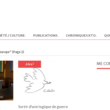
IÉTÉ / CULTURE
.
PUBLICATIONS
.
CHRONIQUES KTO
.
QUI
 europe"
(Page 2)
ME CO
A lire !
t
Sortir d’une logique de guerre