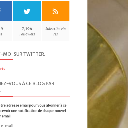
19
7,194
Subscribe via
ns
Followers
rss
Z-MOI SUR TWITTER
.
ets
EZ-VOUS À CE BLOG PAR
.
tre adresse email pour vous abonner à ce
ecevoir une notification de chaque nouvel
r email.
rire