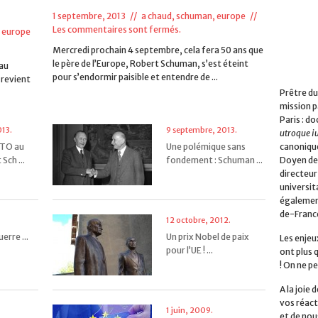
1 septembre, 2013 //
a chaud
,
schuman, europe
//
Les commentaires sont fermés.
 europe
Mercredi prochain 4 septembre, cela fera 50 ans que
le père de l’Europe, Robert Schuman, s’est éteint
 au
pour s’endormir paisible et entendre de ...
 revient
Prêtre du
mission p
Paris : do
013.
9 septembre, 2013.
utroque i
canonique
KTO au
Une polémique sans
Doyen de 
Sch ...
fondement : Schuman ...
directeur
universita
également
de-Franc
12 octobre, 2012.
erre ...
Un prix Nobel de paix
Les enjeu
pour l’UE ! ...
ont plus 
! On ne pe
A la joie
vos réact
1 juin, 2009.
et de nou