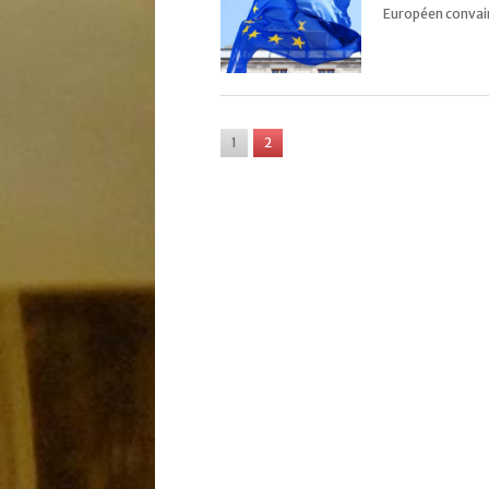
Européen convain
1
2