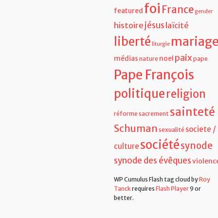
jésus
histoire
laïcité
liberté
mariag
liturgie
paix
médias
noel
nature
pape
Pape François
politique
religion
sainteté
réforme
sacrement
Schuman
societe /
sexualité
société
synode
culture
synode des évêques
violenc
WP Cumulus Flash tag cloud by
Roy
Tanck
requires
Flash Player
9 or
better.
Copyright 2018 - t