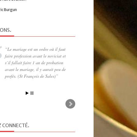
ric Burgun
IONS
.
In necessariis unitas, in dubiis
libertas, in omnibus caritas (St
Augustin)
Z CONNECTÉ
.