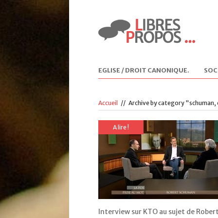
EGLISE / DROIT CANONIQUE
.
SOC
Accueil
//
Archive by category "schuman,
A lire !
Interview sur KTO au sujet de Rober