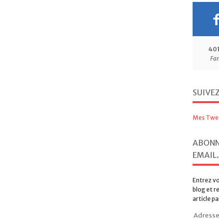
40
Fa
SUIVE
Mes Twe
ABONN
EMAIL.
Entrez vo
blog et r
article pa
Adresse
e-
mail
Sousc