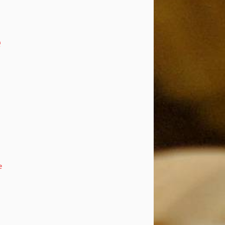
e
e
ous droits réservés - www.cedric.burgun.eu