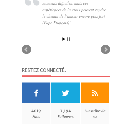
moments difficiles, mais ces
protéger (Pascal)
expériences de la croix peuvent rendre
le chemin de l’amour encore plus fort
(Pape François)
RESTEZ CONNECTÉ
.
4019
7,194
Subscribe via
Fans
Followers
rss
SUIVEZ-MOI SUR TWITTER
.