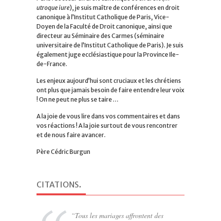
utroque iure
), je suis maître de conférences en droit
canonique à l’Institut Catholique de Paris, Vice-
Doyen de la Faculté de Droit canonique, ainsi que
directeur au Séminaire des Carmes (séminaire
universitaire de l’Institut Catholique de Paris). Je suis
également juge ecclésiastique pour la Province Ile-
de-France.
Les enjeux aujourd’hui sont cruciaux et les chrétiens
ont plus que jamais besoin de faire entendre leur voix
! On ne peut ne plus se taire …
A la joie de vous lire dans vos commentaires et dans
vos réactions ! A la joie surtout de vous rencontrer
et de nous faire avancer.
Père Cédric Burgun
CITATIONS
.
Tous les mariages affrontent des
Le propre de la puissance est de