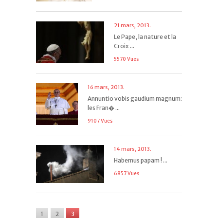
21 mars, 2013.
Le Pape, la nature et la
Croix ...
5570 Vues
16 mars, 2013.
Annuntio vobis gaudium magnum:
les Fran� ...
9107 Vues
14 mars, 2013.
Habemus papam ! ...
6857 Vues
1
2
3