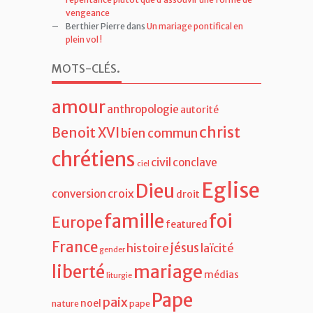
Berthier Pierre
dans
Un mariage pontifical en
plein vol !
MOTS-CLÉS
.
amour
anthropologie
autorité
christ
Benoit XVI
bien commun
chrétiens
civil
conclave
ciel
Eglise
Dieu
croix
conversion
droit
famille
foi
Europe
featured
France
jésus
histoire
laïcité
gender
liberté
mariage
médias
liturgie
Pape
paix
noel
nature
pape
François
politique
religion