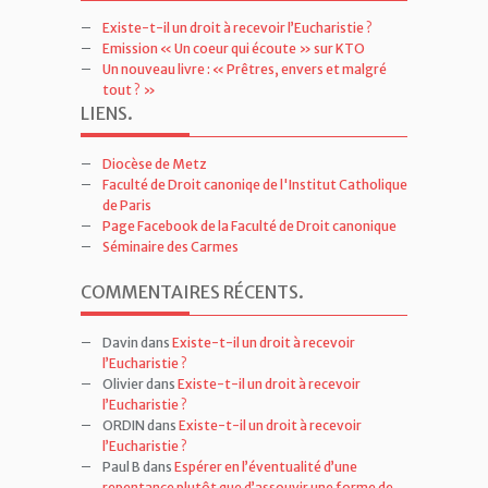
Emission « Un coeur qui écoute » sur KTO
Un nouveau livre : « Prêtres, envers et malgré
tout ? »
LIENS
.
Diocèse de Metz
Faculté de Droit canoniqe de l'Institut Catholique
de Paris
Page Facebook de la Faculté de Droit canonique
Séminaire des Carmes
COMMENTAIRES RÉCENTS
.
Davin
dans
Existe-t-il un droit à recevoir
l’Eucharistie ?
Olivier
dans
Existe-t-il un droit à recevoir
l’Eucharistie ?
ORDIN
dans
Existe-t-il un droit à recevoir
l’Eucharistie ?
Paul B
dans
Espérer en l’éventualité d’une
repentance plutôt que d’assouvir une forme de
vengeance