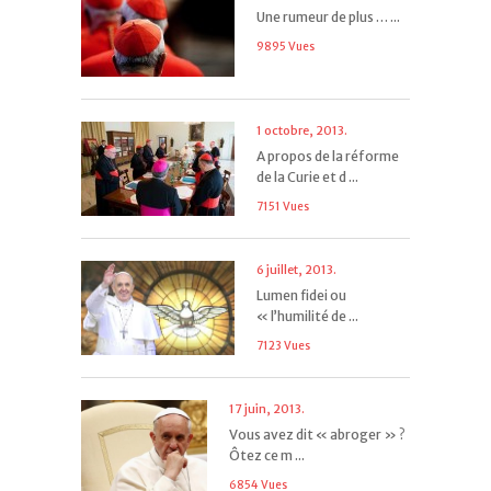
Une rumeur de plus … ...
9895 Vues
1 octobre, 2013.
A propos de la réforme
de la Curie et d ...
7151 Vues
6 juillet, 2013.
Lumen fidei ou
« l’humilité de ...
7123 Vues
17 juin, 2013.
Vous avez dit « abroger » ?
Ôtez ce m ...
6854 Vues