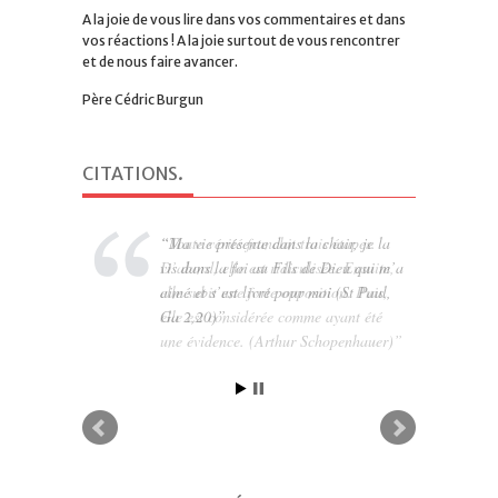
A la joie de vous lire dans vos commentaires et dans
vos réactions ! A la joie surtout de vous rencontrer
et de nous faire avancer.
Père Cédric Burgun
CITATIONS
.
Ma vie présente dans la chair, je la
vis dans la foi au Fils de Dieu qui m’a
aimé et s’est livré pour moi (St Paul,
Ga 2,20)
RESTEZ CONNECTÉ
.