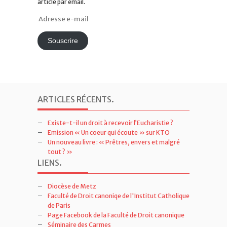
Adresse
e-
mail
Souscrire
ARTICLES RÉCENTS
.
Existe-t-il un droit à recevoir l’Eucharistie ?
Emission « Un coeur qui écoute » sur KTO
Un nouveau livre : « Prêtres, envers et malgré
tout ? »
LIENS
.
Diocèse de Metz
Faculté de Droit canoniqe de l'Institut Catholique
de Paris
Page Facebook de la Faculté de Droit canonique
Séminaire des Carmes