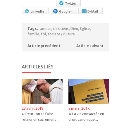
Twitter
LinkedIn
Google+
E-Mail
Tags:
amour
,
chrétiens
,
Dieu
,
Eglise
,
famille
,
foi
,
societe / culture
Article précédent
Article suivant
ARTICLES LIÉS
.
23 avril, 2018.
3 mars, 2017.
« Peut-on se faire
« La vie consacrée en
retirer un sacrement ...
droit canonique ...