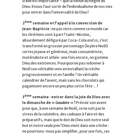
si elle est importante – que la venue du Règne du
Dieu. Il nous faut sortir de l’individualisme de nos vies
pour entrer dans l’universalité de Dieu !
ème
2
semaine et l’appel à la conversion de
Jean-Baptiste
: ne pas vivre comme ce monde car
les chrétiens sont à part ! Saint-Nicolas,
absurdement défiguré par Coca-Cola
and co
, s’est
transformé en grossier personnage (le père Noël)
certes joyeux et généreux, mais consumériste,
matérialiste et athée : une fois encore, on gomme
Dieu des existences. Pourquoi ne pas redonner à
Noël son véritable sens en installant la crèche
progressivement et en famille ? Un véritable
calendrier de l’avent, mais sans les chocolats qui
paganisent encore un peu plus cette fête … !
ème
3
semaine :
entrer dans la joie de Dieu avec
le dimanche de «
Gaudete
» !
Prévoir son avent
pour que, à une semaine de Noël, ce ne soit pas le
stress de la cuisinière, des cadeaux à faire et des
préparatifs, mais que le don de Dieu soit notre seul
but et notre seule joie ! Dieu vient dans une crèche :
ne pourrions-nous pas simplifier, pour une fois, ces