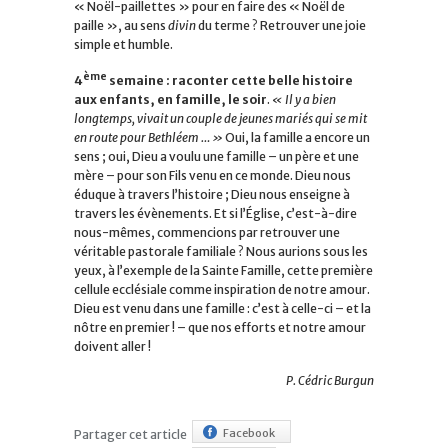
« Noël-paillettes » pour en faire des « Noël de
paille », au sens
divin
du terme ? Retrouver une joie
simple et humble.
ème
4
semaine :
raconter cette belle histoire
aux enfants, en famille, le soir
.
« Il y a bien
longtemps, vivait un couple de jeunes mariés qui se mit
en route pour Bethléem … »
Oui, la famille a encore un
sens ; oui, Dieu a voulu une famille – un père et une
mère – pour son Fils venu en ce monde. Dieu nous
éduque à travers l’histoire ; Dieu nous enseigne à
travers les évènements. Et si l’Église, c’est-à-dire
nous-mêmes, commencions par retrouver une
véritable pastorale familiale ? Nous aurions sous les
yeux, à l’exemple de la Sainte Famille, cette première
cellule ecclésiale comme inspiration de notre amour.
Dieu est venu dans une famille : c’est à celle-ci – et la
nôtre en premier ! – que nos efforts et notre amour
doivent aller !
P. Cédric Burgun
Facebook
Partager cet article