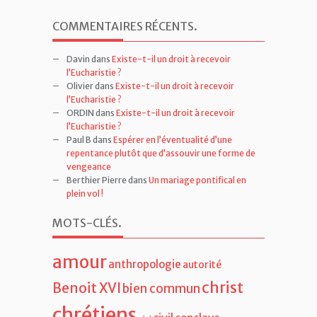
COMMENTAIRES RÉCENTS
.
Davin
dans
Existe-t-il un droit à recevoir
l’Eucharistie ?
Olivier
dans
Existe-t-il un droit à recevoir
l’Eucharistie ?
ORDIN
dans
Existe-t-il un droit à recevoir
l’Eucharistie ?
Paul B
dans
Espérer en l’éventualité d’une
repentance plutôt que d’assouvir une forme de
vengeance
Berthier Pierre
dans
Un mariage pontifical en
plein vol !
MOTS-CLÉS
.
amour
anthropologie
autorité
christ
Benoit XVI
bien commun
chrétiens
civil
conclave
ciel