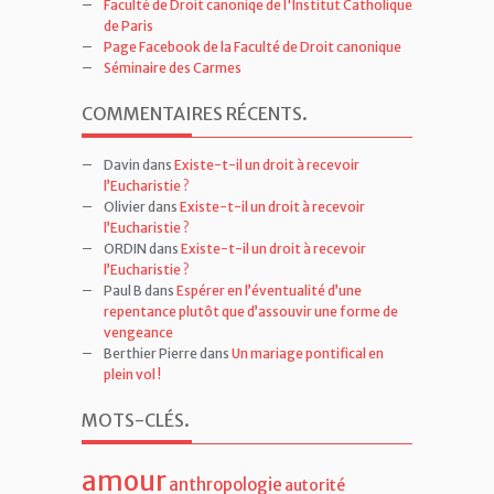
Faculté de Droit canoniqe de l'Institut Catholique
de Paris
Page Facebook de la Faculté de Droit canonique
Séminaire des Carmes
COMMENTAIRES RÉCENTS
.
Davin
dans
Existe-t-il un droit à recevoir
l’Eucharistie ?
Olivier
dans
Existe-t-il un droit à recevoir
l’Eucharistie ?
ORDIN
dans
Existe-t-il un droit à recevoir
l’Eucharistie ?
Paul B
dans
Espérer en l’éventualité d’une
repentance plutôt que d’assouvir une forme de
vengeance
Berthier Pierre
dans
Un mariage pontifical en
plein vol !
MOTS-CLÉS
.
amour
anthropologie
autorité