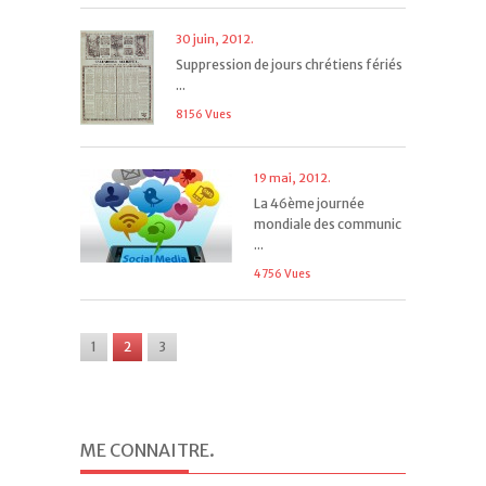
30 juin, 2012.
Suppression de jours chrétiens fériés
...
8156 Vues
19 mai, 2012.
La 46ème journée
mondiale des communic
...
4756 Vues
1
2
3
ME CONNAITRE
.