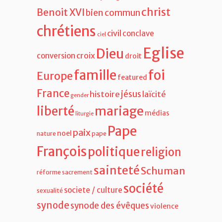
christ
Benoit XVI
bien commun
chrétiens
civil
conclave
ciel
Eglise
Dieu
croix
conversion
droit
famille
foi
Europe
featured
France
jésus
histoire
laïcité
gender
liberté
mariage
médias
liturgie
Pape
paix
noel
nature
pape
François
politique
religion
sainteté
Schuman
réforme
sacrement
société
societe / culture
sexualité
synode
synode des évêques
violence