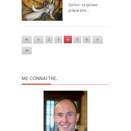
Qu’est-ce qu’une
préparatio ...
«
‹
›
2
3
4
5
6
»
ME CONNAITRE
.