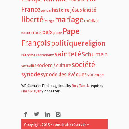
famille
foi
Europe
featured
France
jésus
histoire
laïcité
gender
liberté
mariage
médias
liturgie
Pape
paix
noel
nature
pape
François
politique
religion
sainteté
Schuman
réforme
sacrement
société
societe / culture
sexualité
synode
synode des évêques
violence
WP Cumulus Flash tag cloud by
Roy Tanck
requires
Flash Player
9 or better.
Copyright 2018 - tous droits réservés -