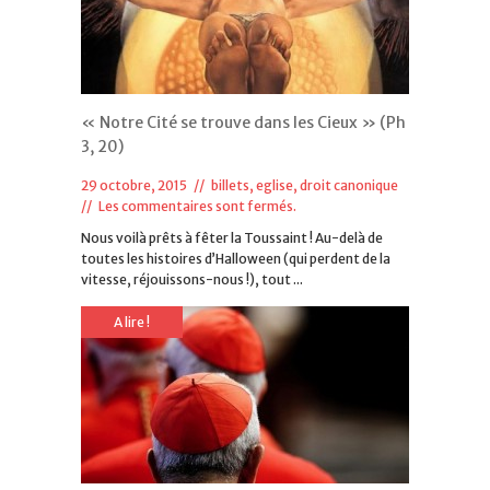
« Notre Cité se trouve dans les Cieux » (Ph
3, 20)
29 octobre, 2015 //
billets
,
eglise, droit canonique
//
Les commentaires sont fermés.
Nous voilà prêts à fêter la Toussaint ! Au-delà de
toutes les histoires d’Halloween (qui perdent de la
vitesse, réjouissons-nous !), tout ...
A lire !