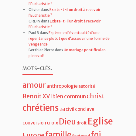
Davin
dans
Existe-t-il un droit à recevoir
l’Eucharistie ?
Olivier
dans
Existe-t-il un droit à recevoir
l’Eucharistie ?
ORDIN
dans
Existe-t-il un droit à recevoir
l’Eucharistie ?
Paul B
dans
Espérer en l’éventualité d’une
repentance plutôt que d’assouvir une forme de
vengeance
Berthier Pierre
dans
Un mariage pontifical en
plein vol !
MOTS-CLÉS
.
amour
anthropologie
autorité
christ
Benoit XVI
bien commun
chrétiens
civil
conclave
ciel
Eglise
Dieu
croix
conversion
droit