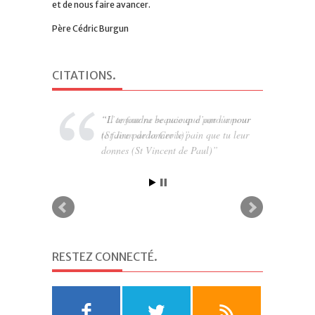
et de nous faire avancer.
Père Cédric Burgun
CITATIONS
.
Il te faudra beaucoup d’amour pour
te faire pardonner le pain que tu leur
donnes (St Vincent de Paul)
RESTEZ CONNECTÉ
.