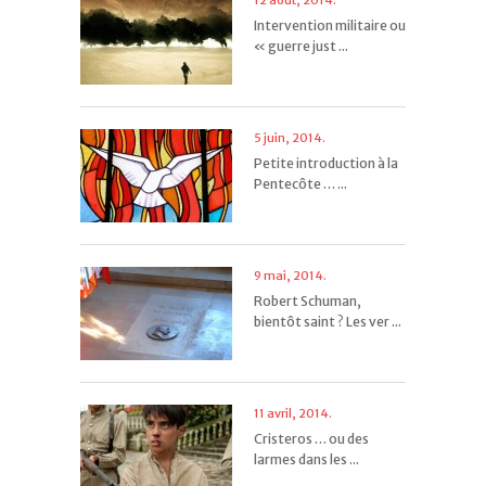
12 août, 2014.
Intervention militaire ou
« guerre just ...
5 juin, 2014.
Petite introduction à la
Pentecôte … ...
9 mai, 2014.
Robert Schuman,
bientôt saint ? Les ver ...
11 avril, 2014.
Cristeros … ou des
larmes dans les ...