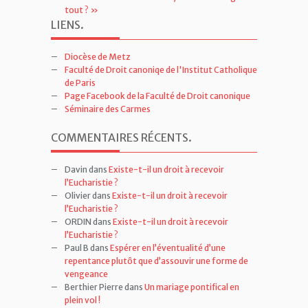
tout ? »
LIENS
.
Diocèse de Metz
Faculté de Droit canoniqe de l'Institut Catholique
de Paris
Page Facebook de la Faculté de Droit canonique
Séminaire des Carmes
COMMENTAIRES RÉCENTS
.
Davin
dans
Existe-t-il un droit à recevoir
l’Eucharistie ?
Olivier
dans
Existe-t-il un droit à recevoir
l’Eucharistie ?
ORDIN
dans
Existe-t-il un droit à recevoir
l’Eucharistie ?
Paul B
dans
Espérer en l’éventualité d’une
repentance plutôt que d’assouvir une forme de
vengeance
Berthier Pierre
dans
Un mariage pontifical en
plein vol !