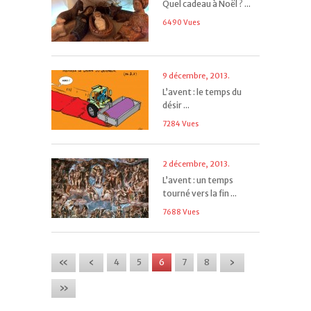
Quel cadeau à Noël ? ...
6490 Vues
9 décembre, 2013.
L’avent : le temps du
désir ...
7284 Vues
2 décembre, 2013.
L’avent : un temps
tourné vers la fin ...
7688 Vues
«
‹
›
4
5
6
7
8
»