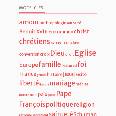
MOTS-CLÉS
.
amour
anthropologie
autorité
christ
Benoit XVI
bien commun
chrétiens
civil
conclave
ciel
Eglise
Dieu
croix
conversion
droit
famille
foi
Europe
featured
France
jésus
histoire
laïcité
gender
liberté
mariage
médias
liturgie
Pape
paix
noel
nature
pape
François
politique
religion
sainteté
Schuman
réforme
sacrement