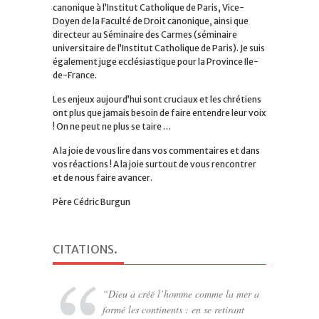
canonique à l’Institut Catholique de Paris, Vice-
Doyen de la Faculté de Droit canonique, ainsi que
directeur au Séminaire des Carmes (séminaire
universitaire de l’Institut Catholique de Paris). Je suis
également juge ecclésiastique pour la Province Ile-
de-France.
Les enjeux aujourd’hui sont cruciaux et les chrétiens
ont plus que jamais besoin de faire entendre leur voix
! On ne peut ne plus se taire …
A la joie de vous lire dans vos commentaires et dans
vos réactions ! A la joie surtout de vous rencontrer
et de nous faire avancer.
Père Cédric Burgun
CITATIONS
.
Dieu a créé l’homme comme la mer a
formé les continents : en se retirant