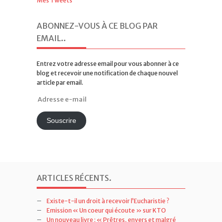
Mes Tweets
ABONNEZ-VOUS À CE BLOG PAR
EMAIL.
.
Entrez votre adresse email pour vous abonner à ce
blog et recevoir une notification de chaque nouvel
article par email.
Adresse
e-
mail
Souscrire
ARTICLES RÉCENTS
.
Existe-t-il un droit à recevoir l’Eucharistie ?
Emission « Un coeur qui écoute » sur KTO
Un nouveau livre : « Prêtres, envers et malgré