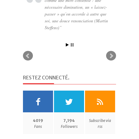
comme une mort consentie : une
nécessaire diminution, un « laissez-
passer » qu’on accorde à autre que
soi, une douce renonciation (Martin
Steffens)
RESTEZ CONNECTÉ
.
4019
7,194
Subscribe via
Fans
Followers
rss