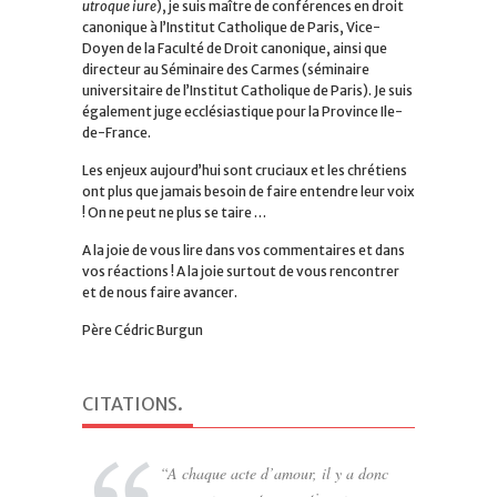
utroque iure
), je suis maître de conférences en droit
canonique à l’Institut Catholique de Paris, Vice-
Doyen de la Faculté de Droit canonique, ainsi que
directeur au Séminaire des Carmes (séminaire
universitaire de l’Institut Catholique de Paris). Je suis
également juge ecclésiastique pour la Province Ile-
de-France.
Les enjeux aujourd’hui sont cruciaux et les chrétiens
ont plus que jamais besoin de faire entendre leur voix
! On ne peut ne plus se taire …
A la joie de vous lire dans vos commentaires et dans
vos réactions ! A la joie surtout de vous rencontrer
et de nous faire avancer.
Père Cédric Burgun
CITATIONS
.
A chaque acte d’amour, il y a donc