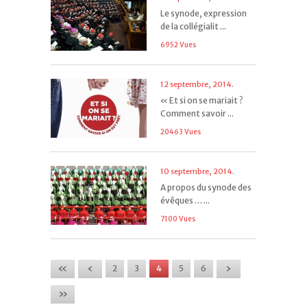
Le synode, expression
de la collégialit ...
6952 Vues
12 septembre, 2014.
« Et si on se mariait ?
Comment savoir ...
20463 Vues
10 septembre, 2014.
A propos du synode des
évêques … ...
7100 Vues
«
‹
›
2
3
4
5
6
»