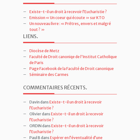
Existe-t-il un droit à recevoir l’Eucharistie ?
Emission « Un coeur qui écoute » sur KTO
Un nouveau livre : « Prêtres, envers et malgré
tout ? »
LIENS
.
Diocèse de Metz
Faculté de Droit canoniqe de l'Institut Catholique
de Paris
Page Facebook de la Faculté de Droit canonique
Séminaire des Carmes
COMMENTAIRES RÉCENTS
.
Davin
dans
Existe-t-il un droit à recevoir
l’Eucharistie ?
Olivier
dans
Existe-t-il un droit à recevoir
l’Eucharistie ?
ORDIN
dans
Existe-t-il un droit à recevoir
l’Eucharistie ?
Paul B
dans
Espérer en l’éventualité d’une