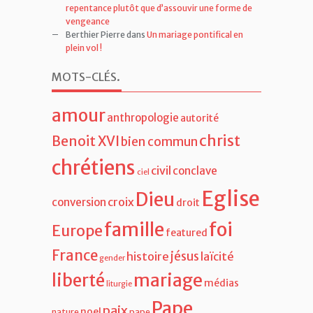
repentance plutôt que d’assouvir une forme de
vengeance
Berthier Pierre
dans
Un mariage pontifical en
plein vol !
MOTS-CLÉS
.
amour
anthropologie
autorité
christ
Benoit XVI
bien commun
chrétiens
civil
conclave
ciel
Eglise
Dieu
croix
conversion
droit
famille
foi
Europe
featured
France
jésus
histoire
laïcité
gender
liberté
mariage
médias
liturgie
Pape
paix
noel
nature
pape