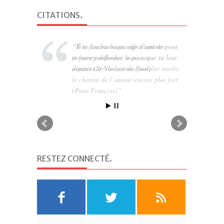
CITATIONS
.
Tous les mariages affrontent des
moments difficiles, mais ces
expériences de la croix peuvent rendre
le chemin de l’amour encore plus fort
(Pape François)
RESTEZ CONNECTÉ
.