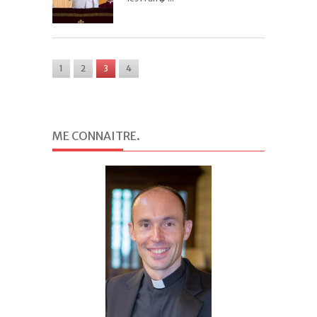
1
2
3
4
ME CONNAITRE
.