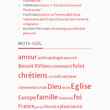
Olivier
dans
Existe-t-il un droit à recevoir
l’Eucharistie ?
ORDIN
dans
Existe-t-il un droit à recevoir
l’Eucharistie ?
Paul B
dans
Espérer en l’éventualité d’une
repentance plutôt que d’assouvir une forme de
vengeance
Berthier Pierre
dans
Un mariage pontifical en
plein vol !
MOTS-CLÉS
.
amour
anthropologie
autorité
christ
Benoit XVI
bien commun
chrétiens
civil
conclave
ciel
Eglise
Dieu
croix
conversion
droit
famille
foi
Europe
featured