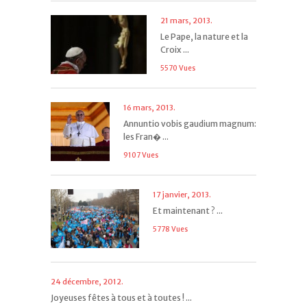
21 mars, 2013.
Le Pape, la nature et la
Croix ...
5570 Vues
16 mars, 2013.
Annuntio vobis gaudium magnum:
les Fran� ...
9107 Vues
17 janvier, 2013.
Et maintenant ? ...
5778 Vues
24 décembre, 2012.
Joyeuses fêtes à tous et à toutes ! ...