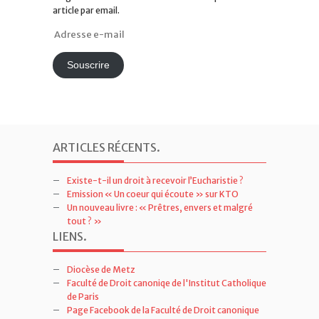
Entrez votre adresse email pour vous abonner à ce
blog et recevoir une notification de chaque nouvel
article par email.
Adresse
e-
mail
Souscrire
ARTICLES RÉCENTS
.
Existe-t-il un droit à recevoir l’Eucharistie ?
Emission « Un coeur qui écoute » sur KTO
Un nouveau livre : « Prêtres, envers et malgré
tout ? »
LIENS
.
Diocèse de Metz
Faculté de Droit canoniqe de l'Institut Catholique