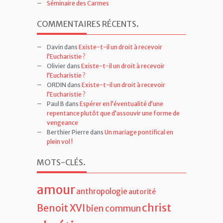
de Paris
Page Facebook de la Faculté de Droit canonique
Séminaire des Carmes
COMMENTAIRES RÉCENTS
.
Davin
dans
Existe-t-il un droit à recevoir
l’Eucharistie ?
Olivier
dans
Existe-t-il un droit à recevoir
l’Eucharistie ?
ORDIN
dans
Existe-t-il un droit à recevoir
l’Eucharistie ?
Paul B
dans
Espérer en l’éventualité d’une
repentance plutôt que d’assouvir une forme de
vengeance
Berthier Pierre
dans
Un mariage pontifical en
plein vol !
MOTS-CLÉS
.
amour
anthropologie
autorité