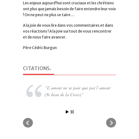
Les enjeux aujourd’hui sont cruciaux et les chrétiens
ont plus que jamais besoin de faire entendre leur voix
! On ne peut ne plus se taire …
A la joie de vous lire dans vos commentaires et dans
vos réactions ! A la joie surtout de vous rencontrer
et de nous faire avancer.
Père Cédric Burgun
CITATIONS
.
Aussi un simple Pater, dit avec foi, a
L’amour ne se paie que par l’amour
(St Jean de la Croix)
plus de puissance pour percer le ciel
que le télescope le plus gigantesque.
Tout ce qui n’est pas la Prière est
illusion (Léon Bloy)