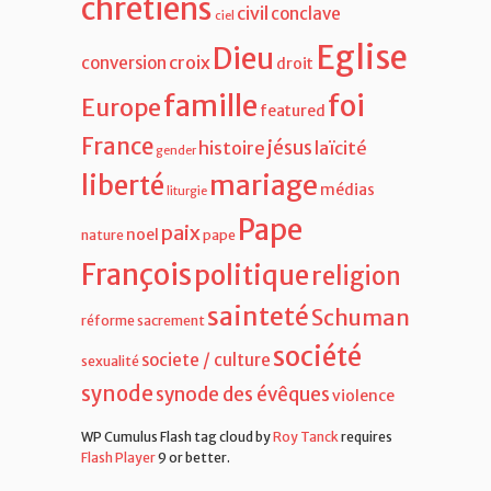
christ
Benoit XVI
bien commun
chrétiens
civil
conclave
ciel
Eglise
Dieu
croix
conversion
droit
famille
foi
Europe
featured
France
jésus
histoire
laïcité
gender
liberté
mariage
médias
liturgie
Pape
paix
noel
nature
pape
François
politique
religion
sainteté
Schuman
réforme
sacrement
société
societe / culture
sexualité
synode
synode des évêques
violence
WP Cumulus Flash tag cloud by
Roy Tanck
requires