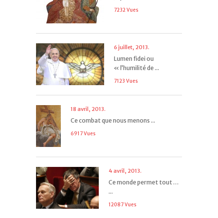
7232 Vues
6 juillet, 2013.
Lumen fidei ou
« l’humilité de ...
7123 Vues
18 avril, 2013.
Ce combat que nous menons ...
6917 Vues
4 avril, 2013.
Ce monde permet tout …
...
12087 Vues